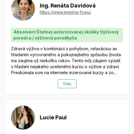
Ing. Renáta Davidová
https://www.empiria-fv.eu/
Absolvent Štátnej autorizovanej skúšky Výživový
poradca / výživová poradkyňa
Zdravá výživa v kombinácii s pohybom, relaxáciou as
hľadaním vyrovnaného a pokojnejšieho spôsobu života
ma zaujíma už niekoľko rokov. Tento môj záujem vyústil
v hľadaní nejakého uceleného kurzu o výžive a zdraví.
Preskúmala som na internete inzerované kurzy a zo...
Viac
Lucie Paul