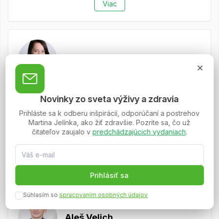
Viac
RNDr. Markéta Rezková
Keď som si vyberala z nepreberného množstva
Novinky zo sveta výživy a zdravia
ponúkaných kurzov od najrôznejších organizácií, bola
Prihláste sa k odberu inšpirácií, odporúčaní a postrehov
pre mňa smerodajná jednak akreditácia MŠ SR, časová
Martina Jelínka, ako žiť zdravšie. Pozrite sa, čo už
flexibilita, ale v prvom rade rozšírené množstvo
čitateľov zaujalo v
predchádzajúcich vydaniach
.
informácií oproti štandardným kurzom. Napriek tomu, že
polročný kurz "Poradca pre výživu...
Viac
Prihlásiť sa
Súhlasím so
spracovaním osobných údajov
Aleš Velich