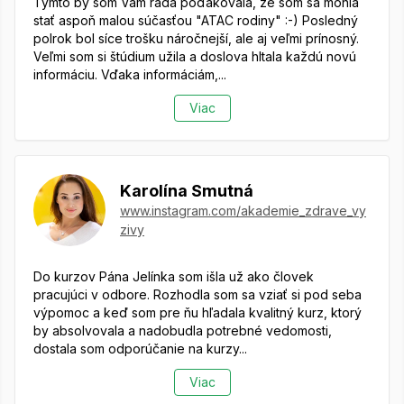
Týmto by som Vám rada poďakovala, že som sa mohla
stať aspoň malou súčasťou "ATAC rodiny" :-) Posledný
polrok bol síce trošku náročnejší, ale aj veľmi prínosný.
Veľmi som si štúdium užila a doslova hltala každú novú
informáciu. Vďaka informáciám,...
Viac
Karolína Smutná
www.instagram.com/akademie_zdrave_vy
zivy
Do kurzov Pána Jelínka som išla už ako človek
pracujúci v odbore. Rozhodla som sa vziať si pod seba
výpomoc a keď som pre ňu hľadala kvalitný kurz, ktorý
by absolvovala a nadobudla potrebné vedomosti,
dostala som odporúčanie na kurzy...
Viac