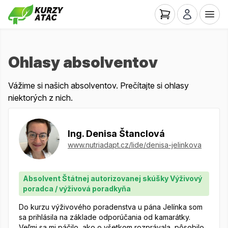
Ohlasy absolventov
Vážime si našich absolventov. Prečítajte si ohlasy
niektorých z nich.
Ing. Denisa Štanclová
www.nutriadapt.cz/lide/denisa-jelinkova
Absolvent Štátnej autorizovanej skúšky Výživový
poradca / výživová poradkyňa
Do kurzu výživového poradenstva u pána Jelínka som
sa prihlásila na základe odporúčania od kamarátky.
Veľmi sa mi páčilo, ako o všetkom rozprávala, pôsobilo