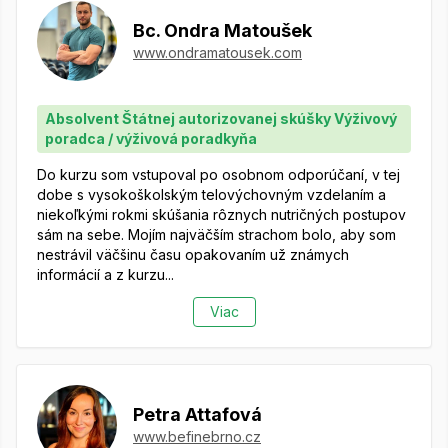
Bc. Ondra Matoušek
www.ondramatousek.com
Absolvent Štátnej autorizovanej skúšky Výživový
poradca / výživová poradkyňa
Do kurzu som vstupoval po osobnom odporúčaní, v tej
dobe s vysokoškolským telovýchovným vzdelaním a
niekoľkými rokmi skúšania rôznych nutričných postupov
sám na sebe. Mojím najväčším strachom bolo, aby som
nestrávil väčšinu času opakovaním už známych
informácií a z kurzu...
Viac
Petra Attafová
www.befinebrno.cz