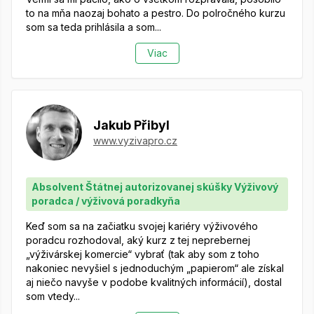
to na mňa naozaj bohato a pestro. Do polročného kurzu
som sa teda prihlásila a som...
Viac
Jakub Přibyl
www.vyzivapro.cz
Absolvent Štátnej autorizovanej skúšky Výživový
poradca / výživová poradkyňa
Keď som sa na začiatku svojej kariéry výživového
poradcu rozhodoval, aký kurz z tej neprebernej
„výživárskej komercie“ vybrať (tak aby som z toho
nakoniec nevyšiel s jednoduchým „papierom“ ale získal
aj niečo navyše v podobe kvalitných informácií), dostal
som vtedy...