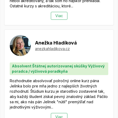
nebol akreditovaný, a tak som ho najskôr prehliadal.
Ostatné kurzy s akreditáciou, ktoré...
Viac
Anežka Hladíková
anezkahladikova.cz
Absolvent Štátnej autorizovanej skúšky Výživový
poradca / výživová poradkyňa
Rozhodnutie absolvovať polročný online kurz pána
Jelínka bolo pre mňa jedno z najlepších životných
rozhodnutí. Štúdium kurzu je starostlivo zostavené tak,
aby každý študent získal pevný znalostný základ. Páčilo
sa mi, ako nás pán Jelínek "nútil" premýšľať nad
jednotlivými výživovými...
Viac