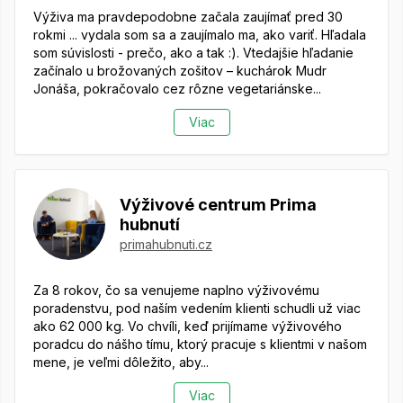
Výživa ma pravdepodobne začala zaujímať pred 30
rokmi ... vydala som sa a zaujímalo ma, ako variť. Hľadala
som súvislosti - prečo, ako a tak :). Vtedajšie hľadanie
začínalo u brožovaných zošitov – kuchárok Mudr
Jonáša, pokračovalo cez rôzne vegetariánske...
Viac
Výživové centrum Prima
hubnutí
primahubnuti.cz
Za 8 rokov, čo sa venujeme naplno výživovému
poradenstvu, pod naším vedením klienti schudli už viac
ako 62 000 kg. Vo chvíli, keď prijímame výživového
poradcu do nášho tímu, ktorý pracuje s klientmi v našom
mene, je veľmi dôležito, aby...
Viac