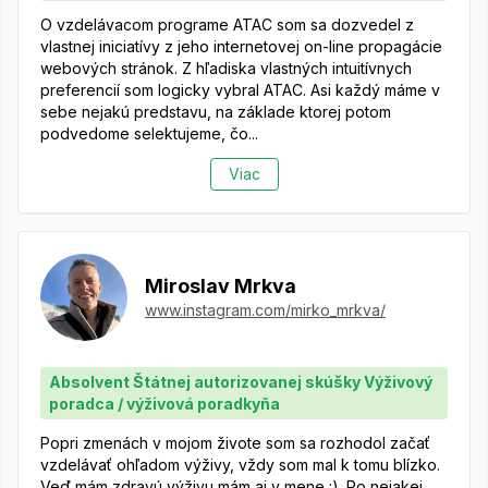
O vzdelávacom programe ATAC som sa dozvedel z
vlastnej iniciatívy z jeho internetovej on-line propagácie
webových stránok. Z hľadiska vlastných intuitívnych
preferencií som logicky vybral ATAC. Asi každý máme v
sebe nejakú predstavu, na základe ktorej potom
podvedome selektujeme, čo...
Viac
Miroslav Mrkva
www.instagram.com/mirko_mrkva/
Absolvent Štátnej autorizovanej skúšky Výživový
poradca / výživová poradkyňa
Popri zmenách v mojom živote som sa rozhodol začať
vzdelávať ohľadom výživy, vždy som mal k tomu blízko.
Veď mám zdravú výživu mám aj v mene :). Po nejakej