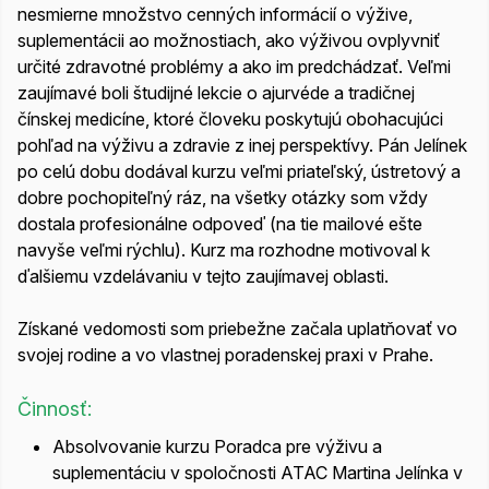
nesmierne množstvo cenných informácií o výžive,
suplementácii ao možnostiach, ako výživou ovplyvniť
určité zdravotné problémy a ako im predchádzať. Veľmi
zaujímavé boli študijné lekcie o ajurvéde a tradičnej
čínskej medicíne, ktoré človeku poskytujú obohacujúci
pohľad na výživu a zdravie z inej perspektívy. Pán Jelínek
po celú dobu dodával kurzu veľmi priateľský, ústretový a
dobre pochopiteľný ráz, na všetky otázky som vždy
dostala profesionálne odpoveď (na tie mailové ešte
navyše veľmi rýchlu). Kurz ma rozhodne motivoval k
ďalšiemu vzdelávaniu v tejto zaujímavej oblasti.
Získané vedomosti som priebežne začala uplatňovať vo
svojej rodine a vo vlastnej poradenskej praxi v Prahe.
Činnosť:
Absolvovanie kurzu Poradca pre výživu a
suplementáciu v spoločnosti ATAC Martina Jelínka v