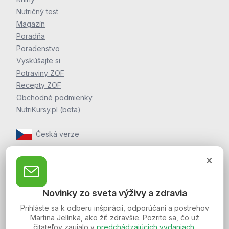
Nutričný test
Magazín
Poradňa
Poradenstvo
Vyskúšajte si
Potraviny ZOF
Recepty ZOF
Obchodné podmienky
NutriKursy.pl (beta)
Česká verze
Zpravodaj Martina Jelínka
Zaregistrujte sa k odberu noviniek a postrehov o zdraví
Novinky zo sveta výživy a zdravia
Martina Jelínka.
Prihláste sa k odberu inšpirácií, odporúčaní a postrehov
Martina Jelínka, ako žiť zdravšie. Pozrite sa, čo už
čitateľov zaujalo v
predchádzajúcich vydaniach
.