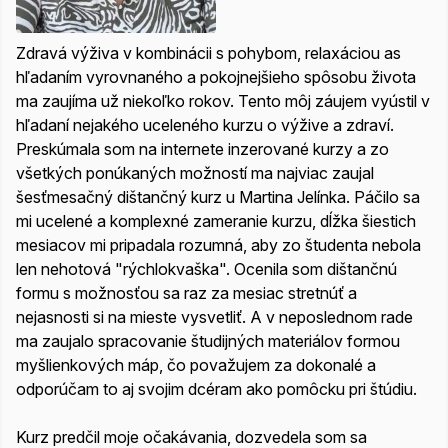
Zdravá výživa v kombinácii s pohybom, relaxáciou as
hľadaním vyrovnaného a pokojnejšieho spôsobu života
ma zaujíma už niekoľko rokov. Tento môj záujem vyústil v
hľadaní nejakého uceleného kurzu o výžive a zdraví.
Preskúmala som na internete inzerované kurzy a zo
všetkých ponúkaných možností ma najviac zaujal
šesťmesačný dištančný kurz u Martina Jelínka. Páčilo sa
mi ucelené a komplexné zameranie kurzu, dĺžka šiestich
mesiacov mi pripadala rozumná, aby zo študenta nebola
len nehotová "rýchlokvaška". Ocenila som dištančnú
formu s možnosťou sa raz za mesiac stretnúť a
nejasnosti si na mieste vysvetliť. A v neposlednom rade
ma zaujalo spracovanie študijných materiálov formou
myšlienkových máp, čo považujem za dokonalé a
odporúčam to aj svojim dcéram ako pomôcku pri štúdiu.
Kurz predčil moje očakávania, dozvedela som sa