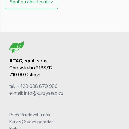
Späť na absolventov
ATAC, spol. s r.o.
Obrovskeho 2138/12
710 00 Ostrava
tel.
+420 608 879 986
e-mail:
info@kurzyatac.cz
Prečo študovať u nás
Kurz výživový poradca
Knihy