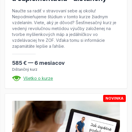
Naučte sa radiť v stravovaní sebe aj okoliu!
Nepodmieňujeme štúdium v ​​tomto kurze žiadnym
vzdelaním. Viete, aký je dôvod? Šesťmesačný kurz je
vedený revolučnou metódou výučby založenej na
tvorbe myšlienkových máp a jedálníčkov vo
vzdelávaciej hre ZOF. Vďaka tomu si informácie
zapamätáte lepšie a ľahšie.
585 € — 6 mesiacov
Dištančný kurz
Všetko o kurze
NOVINKA