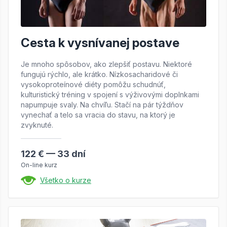
Cesta k vysnívanej postave
Je mnoho spôsobov, ako zlepšiť postavu. Niektoré
fungujú rýchlo, ale krátko. Nízkosacharidové či
vysokoproteínové diéty pomôžu schudnúť,
kulturistický tréning v spojení s výživovými doplnkami
napumpuje svaly. Na chvíľu. Stačí na pár týždňov
vynechať a telo sa vracia do stavu, na ktorý je
zvyknuté.
122 € — 33 dní
On-line kurz
Všetko o kurze