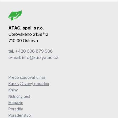
ATAC, spol. s r.o.
Obrovskeho 2138/12
710 00 Ostrava
tel.
+420 608 879 986
e-mail:
info@kurzyatac.cz
Prečo študovať u nás
Kurz výživový poradca
Knihy
Nutričný test
Magazín
Poradňa
Poradenstvo