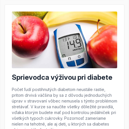
Sprievodca výživou pri diabete
Počet ľudí postihnutých diabetom neustále rastie,
pritom drvivá väčšina by sa z dôvodu jednoduchých
úprav v stravovaní vôbec nemusela s týmto problémom
stretávať. V kurze sa naučíte všetky dôležité pravidlá,
vďaka ktorým budete mať pod kontrolou jedálniček pri
všetkých typoch cukrovky. Pozornosť zameriame
nielen na tehotné, ale aj deti, u ktorých sa diabetes