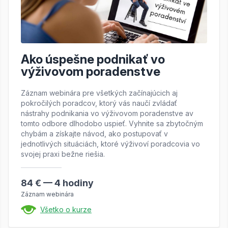
Ako úspešne podnikať vo
výživovom poradenstve
Záznam webinára pre všetkých začínajúcich aj
pokročilých poradcov, ktorý vás naučí zvládať
nástrahy podnikania vo výživovom poradenstve av
tomto odbore dlhodobo uspieť. Vyhnite sa zbytočným
chybám a získajte návod, ako postupovať v
jednotlivých situáciách, ktoré výživoví poradcovia vo
svojej praxi bežne riešia.
84 € — 4 hodiny
Záznam webinára
Všetko o kurze