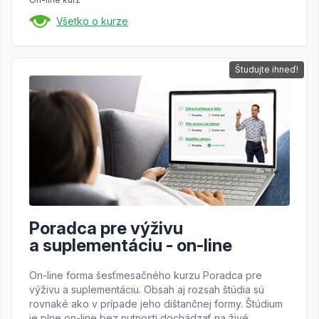
Všetko o kurze
Študujte ihneď!
Poradca pre výživu
a suplementáciu - on-line
On-line forma šesťmesačného kurzu Poradca pre
výživu a suplementáciu. Obsah aj rozsah štúdia sú
rovnaké ako v prípade jeho dištančnej formy. Štúdium
je plne on-line bez nutnosti dochádzať na živé