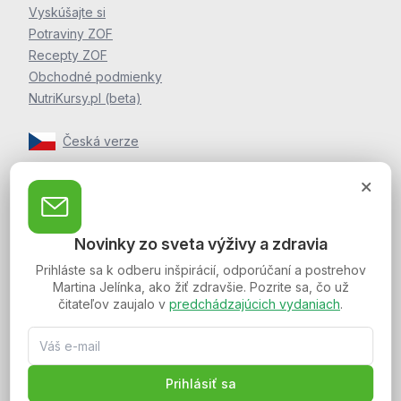
Vyskúšajte si
Potraviny ZOF
Recepty ZOF
Obchodné podmienky
NutriKursy.pl (beta)
Česká verze
Zpravodaj Martina Jelínka
Zaregistrujte sa k odberu noviniek a postrehov o zdraví
Novinky zo sveta výživy a zdravia
Martina Jelínka.
Prihláste sa k odberu inšpirácií, odporúčaní a postrehov
Martina Jelínka, ako žiť zdravšie. Pozrite sa, čo už
čitateľov zaujalo v
predchádzajúcich vydaniach
.
Spojte sa s nami:
Prihlásiť sa