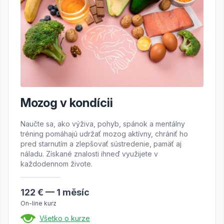
Mozog v kondícii
Naučte sa, ako výživa, pohyb, spánok a mentálny
tréning pomáhajú udržať mozog aktívny, chrániť ho
pred starnutím a zlepšovať sústredenie, pamäť aj
náladu. Získané znalosti ihneď využijete v
každodennom živote.
122 € — 1 měsíc
On-line kurz
Všetko o kurze