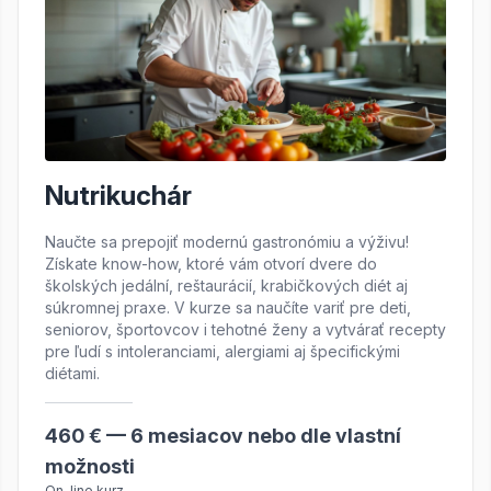
Nutrikuchár
Naučte sa prepojiť modernú gastronómiu a výživu!
Získate know-how, ktoré vám otvorí dvere do
školských jedální, reštaurácií, krabičkových diét aj
súkromnej praxe. V kurze sa naučíte variť pre deti,
seniorov, športovcov i tehotné ženy a vytvárať recepty
pre ľudí s intoleranciami, alergiami aj špecifickými
diétami.
460 € — 6 mesiacov nebo dle vlastní
možnosti
On-line kurz