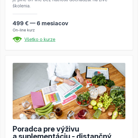
školenia.
499 € — 6 mesiacov
On-line kurz
Všetko o kurze
Poradca pre výživu
a suplementáciu - distančný