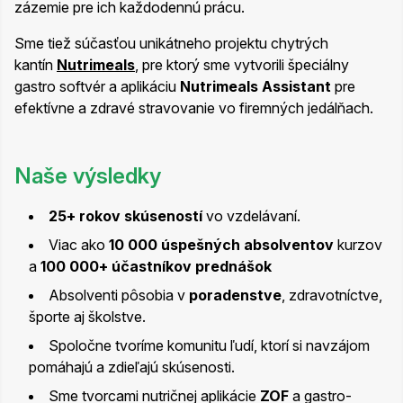
zázemie pre ich každodennú prácu.
Sme tiež súčasťou unikátneho projektu chytrých
kantín
Nutrimeals
, pre ktorý sme vytvorili špeciálny
gastro softvér a aplikáciu
Nutrimeals Assistant
pre
efektívne a zdravé stravovanie vo firemných jedálňach.
Naše výsledky
25+ rokov skúseností
vo vzdelávaní.
Viac ako
10 000 úspešných absolventov
kurzov
a
100 000+ účastníkov prednášok
Absolventi pôsobia v
poradenstve
, zdravotníctve,
športe aj školstve.
Spoločne tvoríme komunitu ľudí, ktorí si navzájom
pomáhajú a zdieľajú skúsenosti.
Sme tvorcami nutričnej aplikácie
ZOF
a gastro-