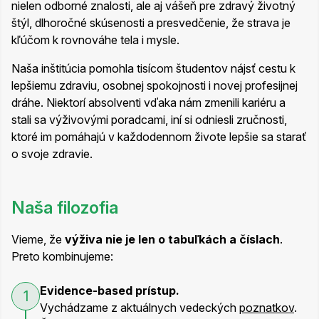
nielen odborné znalosti, ale aj vášeň pre zdravý životný
štýl, dlhoročné skúsenosti a presvedčenie, že strava je
kľúčom k rovnováhe tela i mysle.
Naša inštitúcia pomohla tisícom študentov nájsť cestu k
lepšiemu zdraviu, osobnej spokojnosti i novej profesijnej
dráhe. Niektorí absolventi vďaka nám zmenili kariéru a
stali sa výživovými poradcami, iní si odniesli zručnosti,
ktoré im pomáhajú v každodennom živote lepšie sa starať
o svoje zdravie.
Naša filozofia
Vieme, že
výživa nie je len o tabuľkách a číslach
.
Preto kombinujeme:
Evidence-based prístup.
1
Vychádzame z aktuálnych vedeckých
poznatkov
.