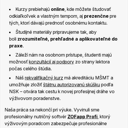
Kurzy prebiehajú
online
, kde môžete študovať
odkiaľkoľvek a vlastným tempom, aj
prezenčne
pre
tých, ktorí dávajú prednosť osobnému kontaktu.
Študijné materiály pripravujeme tak, aby
boli
zrozumiteľné, prehľadné a aplikovateľné do
praxe
.
Záleží nám na osobnom prístupe, študenti majú
možnosť
konzultácií aj podpory
zo strany lektora
počas celého štúdia.
Náš
rekvalifikačný kurz
má akreditáciu MŠMT a
umožňuje zložiť
štátnu autorizovanú skúšku
podľa
NSK – otvára tak cestu k novej profesijnej dráhe vo
výživovom poradenstve.
Naša práca sa nekončí pri výuke. Vyvinuli sme
profesionálny nutričný softvér
ZOFapp Profi
, ktorý
výživovým poradcom zabezpečuje profesionálne