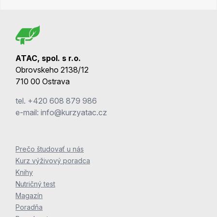
ATAC, spol. s r.o.
Obrovskeho 2138/12
710 00 Ostrava
tel.
+420 608 879 986
e-mail:
info@kurzyatac.cz
Prečo študovať u nás
Kurz výživový poradca
Knihy
Nutričný test
Magazín
Poradňa