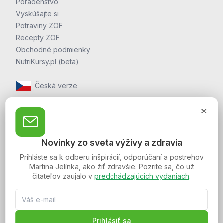
Poradenstvo
Vyskúšajte si
Potraviny ZOF
Recepty ZOF
Obchodné podmienky
NutriKursy.pl (beta)
Česká verze
Zpravodaj Martina Jelínka
Zaregistrujte sa k odberu noviniek a postrehov o zdraví
Novinky zo sveta výživy a zdravia
Martina Jelínka.
Prihláste sa k odberu inšpirácií, odporúčaní a postrehov
Martina Jelínka, ako žiť zdravšie. Pozrite sa, čo už
čitateľov zaujalo v
predchádzajúcich vydaniach
.
Spojte sa s nami:
Prihlásiť sa