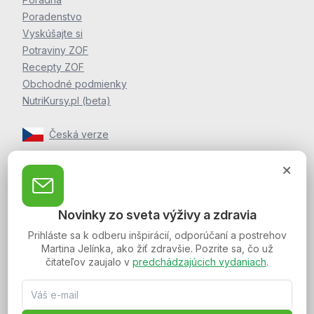
Poradenstvo
Vyskúšajte si
Potraviny ZOF
Recepty ZOF
Obchodné podmienky
NutriKursy.pl (beta)
Česká verze
Zpravodaj Martina Jelínka
Zaregistrujte sa k odberu noviniek a postrehov o zdraví
Novinky zo sveta výživy a zdravia
Martina Jelínka.
Prihláste sa k odberu inšpirácií, odporúčaní a postrehov
Martina Jelínka, ako žiť zdravšie. Pozrite sa, čo už
čitateľov zaujalo v
predchádzajúcich vydaniach
.
Spojte sa s nami: