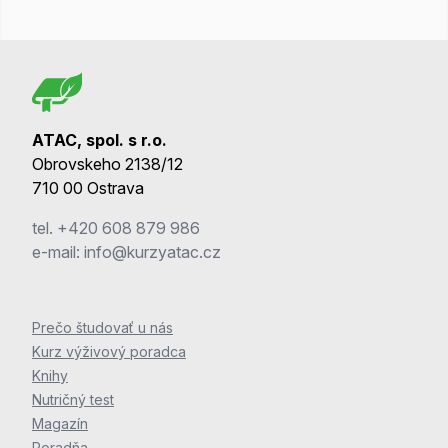
ATAC, spol. s r.o.
Obrovskeho 2138/12
710 00 Ostrava
tel.
+420 608 879 986
e-mail:
info@kurzyatac.cz
Prečo študovať u nás
Kurz výživový poradca
Knihy
Nutričný test
Magazín
Poradňa