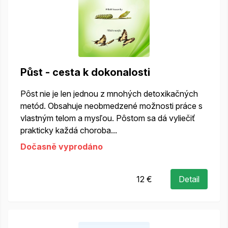
Půst - cesta k dokonalosti
Pôst nie je len jednou z mnohých detoxikačných
metód. Obsahuje neobmedzené možnosti práce s
vlastným telom a mysľou. Pôstom sa dá vyliečiť
prakticky každá choroba...
Dočasně vyprodáno
12 €
Detail