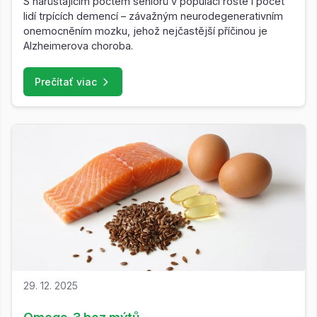
S narůstajícím počtem seniorů v populaci roste i počet
lidí trpících demencí – závažným neurodegenerativním
onemocněním mozku, jehož nejčastější příčinou je
Alzheimerova choroba.
Prečítať viac
29. 12. 2025