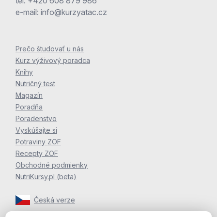
tel.
+420 608 879 986
e-mail:
info@kurzyatac.cz
Prečo študovať u nás
Kurz výživový poradca
Knihy
Nutričný test
Magazín
Poradňa
Poradenstvo
Vyskúšajte si
Potraviny ZOF
Recepty ZOF
Obchodné podmienky
NutriKursy.pl (beta)
Česká verze