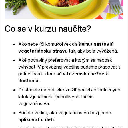
Co se v kurzu naučíte?
Ako sebe (či komukoľvek ďalšiemu)
nastaviť
vegetariánsku stravu
tak, aby bola vyvážená.
Aké potraviny preferovať a ktorým sa naopak
vyhýbať. V prevažnej väčšine budeme pracovať s
potravinami, ktoré
sú v tuzemsku bežne k
dostaniu
.
Dostanete návod, ako znížiť podiel antinutričných
látok v jedálničku jednotlivých foriem
vegetariánstva.
Budete vedieť, ako vegetariánstvo bezpečne
aplikovať u detí
.