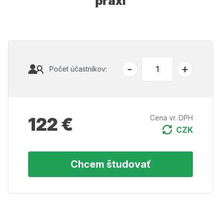
praxi
-
+
Počet účastníkov:
122 €
Cena vr. DPH
CZK
Chcem študovať