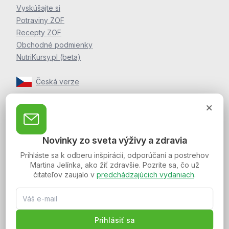
Vyskúšajte si
Potraviny ZOF
Recepty ZOF
Obchodné podmienky
NutriKursy.pl (beta)
Česká verze
Zpravodaj Martina Jelínka
Zaregistrujte sa k odberu noviniek a postrehov o zdraví
Novinky zo sveta výživy a zdravia
Martina Jelínka.
Prihláste sa k odberu inšpirácií, odporúčaní a postrehov
Martina Jelínka, ako žiť zdravšie. Pozrite sa, čo už
čitateľov zaujalo v
predchádzajúcich vydaniach
.
Spojte sa s nami:
Prihlásiť sa