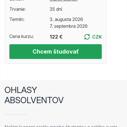
Trvanie:
35 dní
Termín:
3. augusta 2026
7. septembra 2026
Cena kurzu:
122 €
CZK
Chcem študovať
OHLASY
ABSOLVENTOV
Našimi kurzami prešlo mnoho študentov z celého sveta.