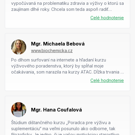
vypočúvaná na problematiku zdravia a výživy o ktorú sa
zaujímam dlhé roky. Chcela som teda aspoň radiť
profesionálne a na úrovni a...
Celé hodnotenie
Mgr. Michaela Bebová
www.biochemicka.cz
Po dlhom surfovaní na internete a hľadaní kurzu
výživového poradenstva, ktorý by spĺňal moje
očakávania, som narazila na kurzy ATAC. Dĺžka trvania 6
mesiacov ma najprv nadchla, potom trochu vystrašila,...
Celé hodnotenie
Mgr. Hana Coufalová
Štúdium dištančného kurzu „Poradca pre výživu a
suplementáciu“ ma veľmi posunulo ako odborne, tak
filozoficky. Je jedno, či je vašou motiváciou starostlivosti