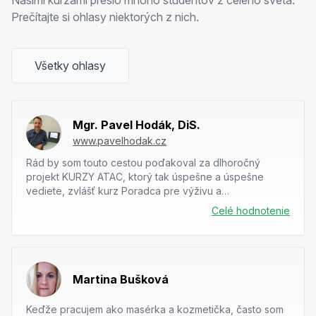
Prečítajte si ohlasy niektorých z nich.
Všetky ohlasy
Mgr. Pavel Hodák, DiS.
www.pavelhodak.cz
Rád by som touto cestou poďakoval za dlhoročný
projekt KURZY ATAC, ktorý tak úspešne a úspešne
vediete, zvlášť kurz Poradca pre výživu a
suplementáciu, ktorým som mal možnosť si prejsť....
Celé hodnotenie
Martina Bušková
Keďže pracujem ako masérka a kozmetička, často som