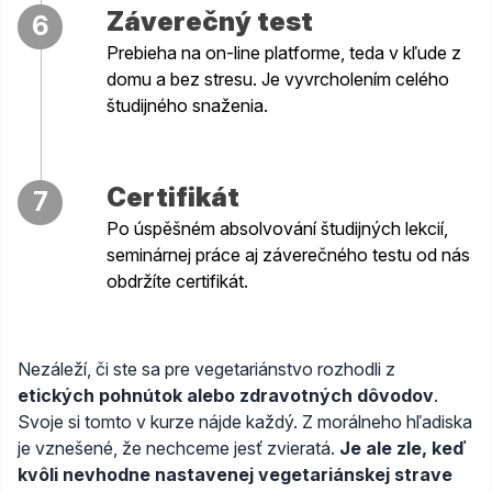
Záverečný test
6
Prebieha na on-line platforme, teda v kľude z
domu a bez stresu. Je vyvrcholením celého
študijného snaženia.
Certifikát
7
Po úspěšném absolvování študijných lekcií,
seminárnej práce aj záverečného testu od nás
obdržíte certifikát.
Nezáleží, či ste sa pre vegetariánstvo rozhodli z
etických pohnútok alebo zdravotných dôvodov
.
Svoje si tomto v kurze nájde každý. Z morálneho hľadiska
je vznešené, že nechceme jesť zvieratá.
Je ale zle, keď
kvôli nevhodne nastavenej vegetariánskej strave