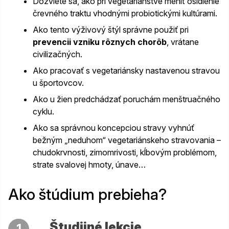
Dozviete sa, ako pri vegetariánstve meniť osídlenie
črevného traktu vhodnými probiotickými kultúrami.
Ako tento výživový štýl správne použiť pri
prevencii vzniku rôznych chorôb
, vrátane
civilizačných.
Ako pracovať s vegetariánsky nastavenou stravou
u športovcov.
Ako u žien predchádzať poruchám menštruačného
cyklu.
Ako sa správnou koncepciou stravy vyhnúť
bežným „neduhom“ vegetariánskeho stravovania –
chudokrvnosti, zimomrivosti, kĺbovým problémom,
strate svalovej hmoty, únave…
Ako štúdium prebieha?
Študijné lekcie
1