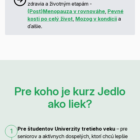
zdravia a životným etapám -
(Post)Menopauza v rovnováhe
,
Pevné
kosti po celý život
,
Mozog v kondícii
a
ďalšie.
Pre koho je kurz Jedlo
ako liek?
Pre študentov Univerzity tretieho veku
– pre
1
seniorov a aktívnych dospelých, ktorí chcú lepšie