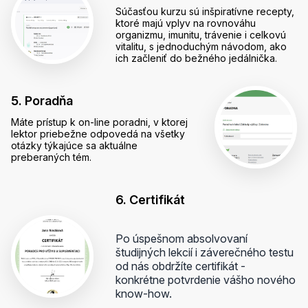
Súčasťou kurzu sú inšpiratívne recepty,
ktoré majú vplyv na rovnováhu
organizmu, imunitu, trávenie i celkovú
vitalitu, s jednoduchým návodom, ako
ich začleniť do bežného jedálnička.
5. Poradňa
Máte prístup k on-line poradni, v ktorej
lektor priebežne odpovedá na všetky
otázky týkajúce sa aktuálne
preberaných tém.
6. Certifikát
Po úspešnom absolvovaní
študijných lekcií i záverečného testu
od nás obdržíte certifikát -
konkrétne potvrdenie vášho nového
know-how.