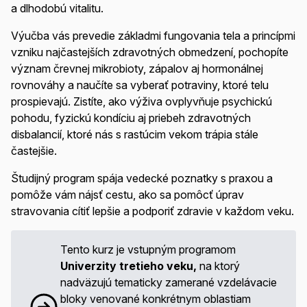
a dlhodobú vitalitu.
Výučba vás prevedie základmi fungovania tela a princípmi
vzniku najčastejších zdravotných obmedzení, pochopíte
význam črevnej mikrobioty, zápalov aj hormonálnej
rovnováhy a naučíte sa vyberať potraviny, ktoré telu
prospievajú. Zistíte, ako výživa ovplyvňuje psychickú
pohodu, fyzickú kondíciu aj priebeh zdravotných
disbalancií, ktoré nás s rastúcim vekom trápia stále
častejšie.
Študijný program spája vedecké poznatky s praxou a
pomôže vám nájsť cestu, ako sa pomôcť úprav
stravovania cítiť lepšie a podporiť zdravie v každom veku.
Tento kurz je vstupným programom
Univerzity tretieho veku,
na ktorý
nadväzujú tematicky zamerané vzdelávacie
bloky venované konkrétnym oblastiam