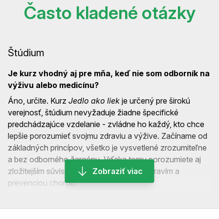
Často kladené otázky
Štúdium
Je kurz vhodný aj pre mňa, keď nie som odborník na
výživu alebo medicínu?
Áno, určite. Kurz
Jedlo ako liek
je určený pre širokú
verejnosť, štúdium nevyžaduje žiadne špecifické
predchádzajúce vzdelanie - zvládne ho každý, kto chce
lepšie porozumieť svojmu zdraviu a výžive. Začíname od
základných princípov, všetko je vysvetlené zrozumiteľne
a bez odborného žargónu. Vďaka tomu porozumiete aj
zložitejším súvislostiam medzi stravou, zdravím a
Zobraziť viac
prevenciou chorôb.
Je kurz Jedlo ako liek samostatný, alebo má aj