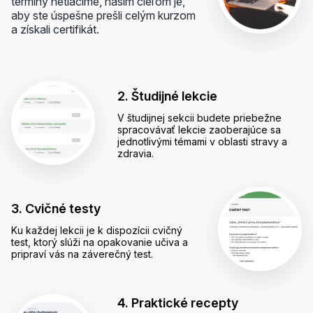
termíny netlačíme, naším cieľom je,
aby ste úspešne prešli celým kurzom
a získali certifikát.
2. Študijné lekcie
V študijnej sekcii budete priebežne
spracovávať lekcie zaoberajúce sa
jednotlivými témami v oblasti stravy a
zdravia.
3. Cvičné testy
Ku každej lekcii je k dispozícii cvičný
test, ktorý slúži na opakovanie učiva a
pripraví vás na záverečný test.
4. Praktické recepty