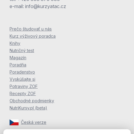
na e-maile
obchod@kurzyatac.cz
alebo telefonicky
e-mail:
info@kurzyatac.cz
+420 608 879 986.
Nestihol/a som uhradiť objednávku/prihlášku do 14
Prečo študovať u nás
dní od jej podania. Je moja objednávka/prihláška
Kurz výživový poradca
stále aktuálna?
Knihy
Nutričný test
Nie, Vašu objednávku/prihlášku po 14 dňoch od jej
Magazín
podania stornujeme. Pokiaľ máte o tovar/kurz aj naďalej
Poradňa
záujem, je potrebné podať novú objednávku/prihlášku.
Poradenstvo
Vyskúšajte si
Potraviny ZOF
Recepty ZOF
Obchodné podmienky
NutriKursy.pl (beta)
Česká verze