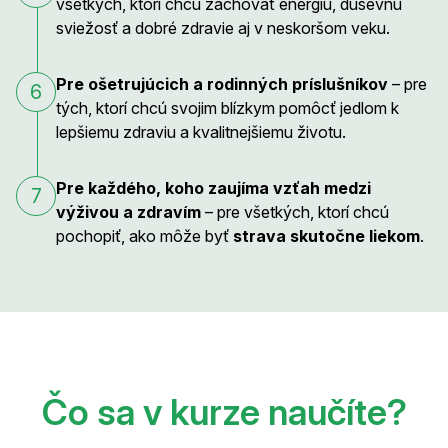
všetkých, ktorí chcú zachovať energiu, duševnú
sviežosť a dobré zdravie aj v neskoršom veku.
Pre ošetrujúcich a rodinných príslušníkov
– pre
6
tých, ktorí chcú svojim blízkym pomôcť jedlom k
lepšiemu zdraviu a kvalitnejšiemu životu.
Pre každého, koho zaujíma vzťah medzi
7
výživou a zdravím
– pre všetkých, ktorí chcú
pochopiť, ako môže byť
strava skutočne liekom
.
Čo sa v kurze naučíte?