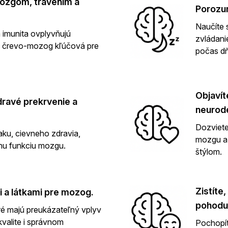
ozgom, trávením a
Porozum
Naučíte 
a imunita ovplyvňujú
zvládani
os črevo-mozog kľúčová pre
počas dň
Objavít
ravé prekrvenie a
neurode
Dozviete
ku, cievneho zdravia,
mozgu a 
vnu funkciu mozgu.
štýlom.
Zistíte
 a látkami pre mozog.
pohodu
oré majú preukázateľný vplyv
kvalite i správnom
Pochopít