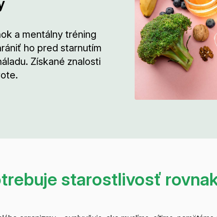
y
nok a mentálny tréning
rániť ho pred starnutím
áladu. Získané znalosti
ote.
rebuje starostlivosť rovnak