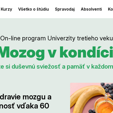
Kurzy
Všetko o štúdiu
Spravodaj
Absolventi
Ko
On-line program Univerzity tretieho veku
Mozog v kondíci
e si duševnú sviežosť a pamäť v každo
 zdravie mozgu a
nosť vďaka 60