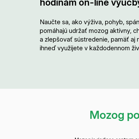
hodinám on-line výučb
Naučte sa, ako výživa, pohyb, spá
pomáhajú udržať mozog aktívny, ch
a zlepšovať sústredenie, pamäť aj n
ihneď využijete v každodennom živ
Mozog pot