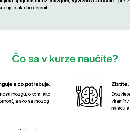
aujíma spojenie medzi mozgom, výživou a zdravím
– pre v
guje a ako ho chrániť.
Čo sa v kurze naučíte?
guje a čo potrebuje.
Zistíte
nnosti mozgu, o tom, ako
Dozviete 
ornosť, a ako sa mozog
vitamíny
náladu a