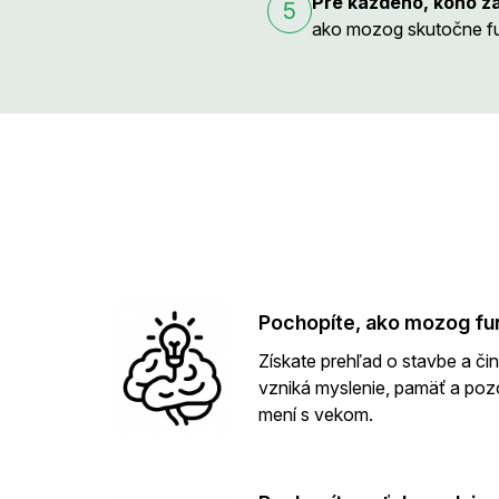
Pre každého, koho z
5
ako mozog skutočne fun
Pochopíte, ako mozog fun
Získate prehľad o stavbe a či
vzniká myslenie, pamäť a poz
mení s vekom.