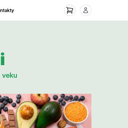
ntakty
i
m veku