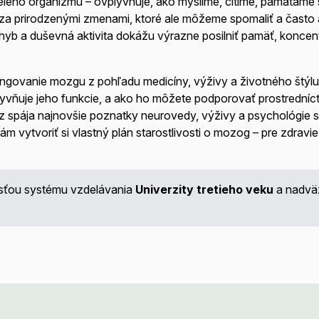
elého organizmu – ovplyvňuje, ako myslíme, cítime, pamätáme 
a prirodzenými zmenami, ktoré ale môžeme spomaliť a často aj
yb a duševná aktivita dokážu výrazne posilniť pamäť, koncent
ungovanie mozgu z pohľadu medicíny, výživy a životného štýl
lyvňuje jeho funkcie, a ako ho môžete podporovať prostredníc
spája najnovšie poznatky neurovedy, výživy a psychológie s 
vytvoriť si vlastný plán starostlivosti o mozog – pre zdravie, 
asťou systému vzdelávania
Univerzity tretieho veku
a nadvä