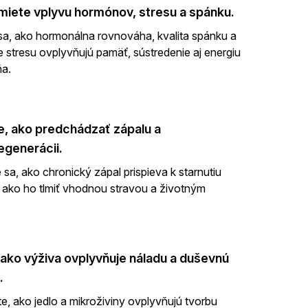
iete vplyvu hormónov, stresu a spánku.
sa, ako hormonálna rovnováha, kvalita spánku a
e stresu ovplyvňujú pamäť, sústredenie aj energiu
a.
e, ako predchádzať zápalu a
generácii.
 sa, ako chronický zápal prispieva k starnutiu
ako ho tlmiť vhodnou stravou a životným
, ako výživa ovplyvňuje náladu a duševnú
.
e, ako jedlo a mikroživiny ovplyvňujú tvorbu