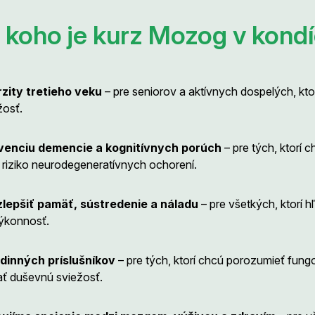
 koho je kurz Mozog v kondí
zity tretieho veku
– pre seniorov a aktívnych dospelých, ktor
osť.
venciu demencie a kognitívnych porúch
– pre tých, ktorí
ť riziko neurodegeneratívnych ochorení.
 zlepšiť pamäť, sústredenie a náladu
– pre všetkých, ktorí 
výkonnosť.
odinných príslušníkov
– pre tých, ktorí chcú porozumieť fu
ať duševnú sviežosť.