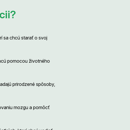
cii?
í sa chcú starať o svoj
 chcú pomocou životného
hľadajú prirodzené spôsoby,
ngovaniu mozgu a pomôcť