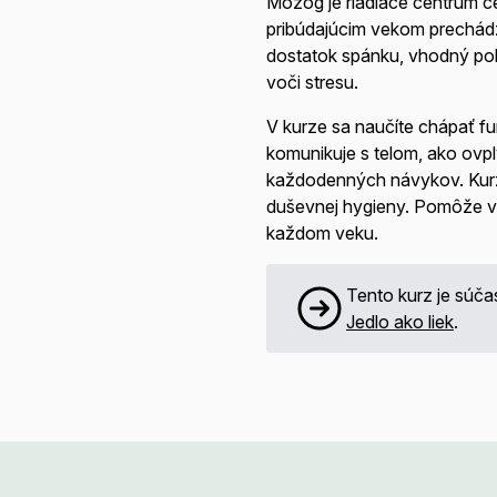
Mozog je riadiace centrum c
pribúdajúcim vekom prechádz
dostatok spánku, vhodný poh
voči stresu.
V kurze sa naučíte chápať f
komunikuje s telom, ako ovp
každodenných návykov. Kurz 
duševnej hygieny. Pomôže vám 
každom veku.
Tento kurz je súč
Jedlo ako liek
.