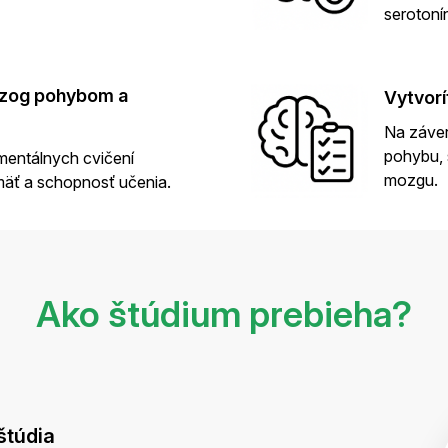
serotoní
ozog pohybom a
Vytvorí
Na záver 
pohybu, 
 mentálnych cvičení
mozgu.
mäť a schopnosť učenia.
Ako štúdium prebieha?
štúdia