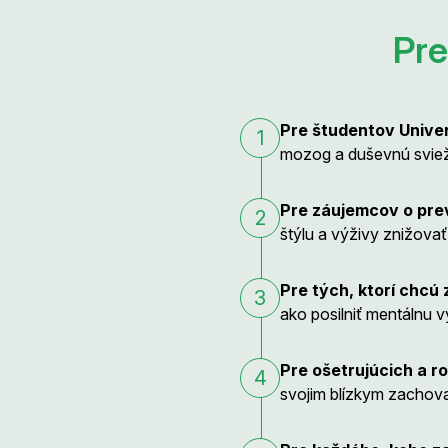
Pre
Pre študentov Univer
1
mozog a duševnú sviež
Pre záujemcov o pre
2
štýlu a výživy znižova
Pre tých, ktorí chcú
3
ako posilniť mentálnu 
Pre ošetrujúcich a r
4
svojim blízkym zachov