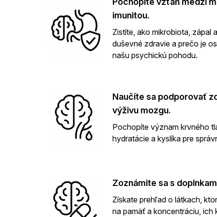
Pochopíte vzťah medzi m
imunitou.
Zistíte, ako mikrobiota, zápal 
duševné zdravie a prečo je 
našu psychickú pohodu.
Naučíte sa podporovať zd
výživu mozgu.
Pochopíte význam krvného tla
hydratácie a kyslíka pre sprá
Zoznámite sa s doplnkami
Získate prehľad o látkach, kt
na pamäť a koncentráciu, ich 