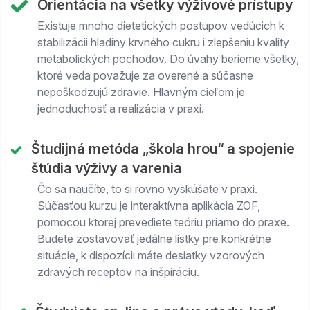
Orientácia na všetky výživové prístupy
Existuje mnoho dietetických postupov vedúcich k
stabilizácii hladiny krvného cukru i zlepšeniu kvality
metabolických pochodov. Do úvahy berieme všetky,
ktoré veda považuje za overené a súčasne
nepoškodzujú zdravie. Hlavným cieľom je
jednoduchosť a realizácia v praxi.
Študijná metóda „škola hrou“ a spojenie
štúdia výživy a varenia
Čo sa naučíte, to si rovno vyskúšate v praxi.
Súčasťou kurzu je interaktívna aplikácia ZOF,
pomocou ktorej prevediete teóriu priamo do praxe.
Budete zostavovať jedálne lístky pre konkrétne
situácie, k dispozícii máte desiatky vzorových
zdravých receptov na inšpiráciu.