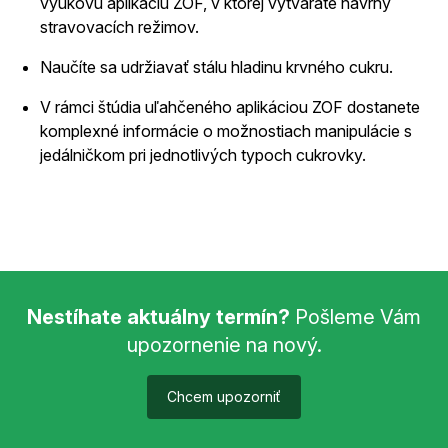
výukovú aplikáciu ZOF, v ktorej vytvárate návrhy
stravovacích režimov.
Naučíte sa udržiavať stálu hladinu krvného cukru.
V rámci štúdia uľahčeného aplikáciou ZOF dostanete
komplexné informácie o možnostiach manipulácie s
jedálničkom pri jednotlivých typoch cukrovky.
Nestíhate aktuálny termín?
Pošleme Vám
upozornenie na nový.
Chcem upozorniť