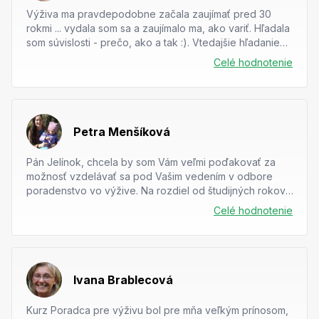
Výživa ma pravdepodobne začala zaujímať pred 30
rokmi ... vydala som sa a zaujímalo ma, ako variť. Hľadala
som súvislosti - prečo, ako a tak :). Vtedajšie hľadanie
začínalo u...
Celé hodnotenie
Petra Menšíková
Pán Jelínok, chcela by som Vám veľmi poďakovať za
možnosť vzdelávať sa pod Vašim vedením v odbore
poradenstvo vo výžive. Na rozdiel od študijných rokov,
som sa na každú prednášku...
Celé hodnotenie
Ivana Brablecová
Kurz Poradca pre výživu bol pre mňa veľkým prínosom,