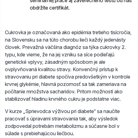
seminárnej práce aj záverečného testu od nás
obdržíte certifikát.
Cukrovka je označovaná ako epidémia tretieho tisícročia,
na Slovensku sa na túto chorobu lieči každý jedenásty
človek. Prevažná väčšina diagnóz sa týka cukrovky 2.
typu, kde vieme, že na jej vzniku sa síce podieľajú
genetické vplyvy, zásadným spôsobom je ale
ovplyvňovaná kvalitou stravy. Konvenčný prístup k
stravovaniu pri diabete spočíva predovšetkým v kontrole
krvnej glykémie, hlavná pozornosť sa tak zameriava na
počítanie množstva sacharidov. Pritom možností ako
stabilizovať hladinu krvného cukru je podstatne viac.
V kurze „Sprievodca výživou pri diabete“ sa naučíte
pracovať s úpravami stravovania tak, aby výsledok
zodpovedal potrebám metabolizmu a súčasne bol v
súlade s prebiehajúcou liečbou.