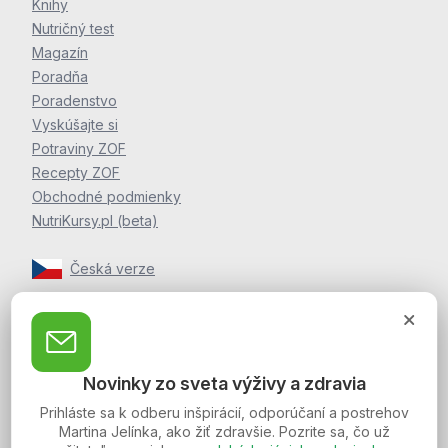
Knihy
Nutričný test
Magazín
Poradňa
Poradenstvo
Vyskúšajte si
Potraviny ZOF
Recepty ZOF
Obchodné podmienky
NutriKursy.pl (beta)
Česká verze
Zpravodaj Martina Jelínka
Zaregistrujte sa k odberu noviniek a postrehov o zdraví
Novinky zo sveta výživy a zdravia
Martina Jelínka.
Prihláste sa k odberu inšpirácií, odporúčaní a postrehov
Martina Jelínka, ako žiť zdravšie. Pozrite sa, čo už