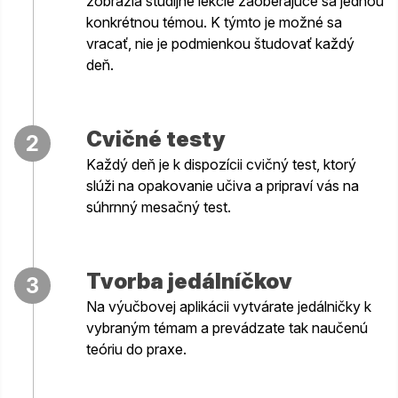
zobrazia študijné lekcie zaoberajúce sa jednou
konkrétnou témou. K týmto je možné sa
vracať, nie je podmienkou študovať každý
deň.
Cvičné testy
2
Každý deň je k dispozícii cvičný test, ktorý
slúži na opakovanie učiva a pripraví vás na
súhrnný mesačný test.
Tvorba jedálníčkov
3
Na výučbovej aplikácii vytvárate jedálničky k
vybraným témam a prevádzate tak naučenú
teóriu do praxe.