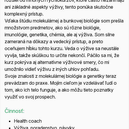
rozdiel od mnohých rýchlokurzov, ktoré často nezahŕňajú
ani základné aspekty výživy, tento ponúka skutočne
komplexný prístup.
Vďaka štúdiu molekulárnej a bunkovej biológie som prešla
množstvom predmetov, ako sú rôzne biológie,
imunológie, genetika, chémia, ale aj výživa. Som silne
zameraná na dôkazy a vedecký prístup, a preto
oceňujem hĺbku tohto kurzu. Veda o výžive sa neustále
vyvíja, takže skúškou to určite nekončí. Páčilo sa mi, že
kurz pokrýva aj alternatívne výživové smery, čo mi
umožnilo vidieť výživu z iných uhlov pohľadu.
Svoje znalosti z molekulárnej biológie a genetiky teraz
prevádzam do praxe. Mojím cieľom je vzdelávať ľudí o
tom, ako ich telo funguje, a ako môžu tieto poznatky
využiť vo svoj prospech.
Činnosť:
Health coach
Výživa, poradenstvo, návyky