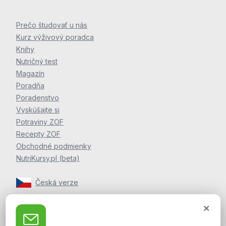
Prečo študovať u nás
Kurz výživový poradca
Knihy
Nutričný test
Magazín
Poradňa
Poradenstvo
Vyskúšajte si
Potraviny ZOF
Recepty ZOF
Obchodné podmienky
NutriKursy.pl (beta)
Česká verze
Zpravodaj Martina Jelínka