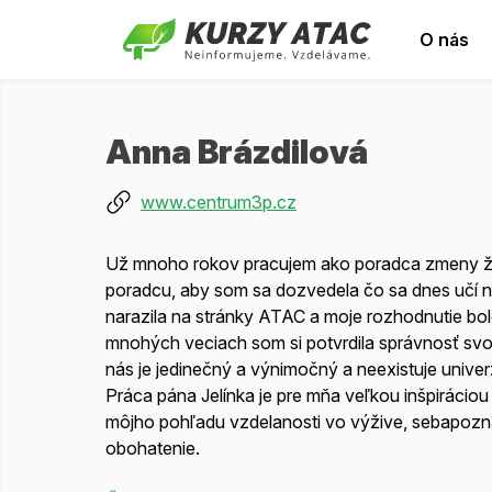
O nás
Anna Brázdilová
www.centrum3p.cz
Už mnoho rokov pracujem ako poradca zmeny ži
poradcu, aby som sa dozvedela čo sa dnes učí n
narazila na stránky ATAC a moje rozhodnutie bol
mnohých veciach som si potvrdila správnosť svoje
nás je jedinečný a výnimočný a neexistuje unive
Práca pána Jelínka je pre mňa veľkou inšpiráciou
môjho pohľadu vzdelanosti vo výžive, sebapozn
obohatenie.