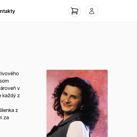
ntakty
živového
 som
zároveň v
e každý z
šlienka z
m za