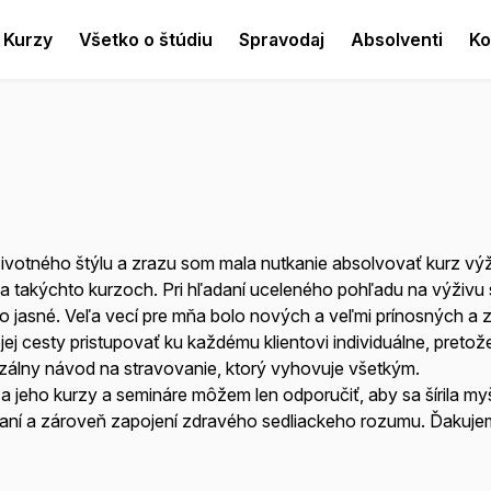
Kurzy
Všetko o štúdiu
Spravodaj
Absolventi
Ko
votného štýlu a zrazu som mala nutkanie absolvovať kurz vý
a takýchto kurzoch. Pri hľadaní uceleného pohľadu na výživu
o jasné. Veľa vecí pre mňa bolo nových a veľmi prínosných a 
j cesty pristupovať ku každému klientovi individuálne, pretož
rzálny návod na stravovanie, ktorý vyhovuje všetkým.
 a jeho kurzy a semináre môžem len odporučiť, aby sa šírila my
aní a zároveň zapojení zdravého sedliackeho rozumu. Ďakuje