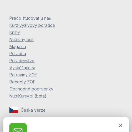
Prečo študovať u nás
Kurz výživový poradca
Knihy
Nutričný test
Magazín
Poradňa
Poradenstvo
Vyskúšajte si
Potraviny ZOF
Recepty ZOF
Obchodné podmienky
NutriKursy.pl (beta)
Česká verze