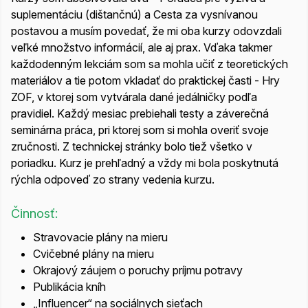
suplementáciu (dištančnú) a Cesta za vysnívanou
postavou a musím povedať, že mi oba kurzy odovzdali
veľké množstvo informácií, ale aj prax. Vďaka takmer
každodenným lekciám som sa mohla učiť z teoretických
materiálov a tie potom vkladať do praktickej časti - Hry
ZOF, v ktorej som vytvárala dané jedálničky podľa
pravidiel. Každý mesiac prebiehali testy a záverečná
seminárna práca, pri ktorej som si mohla overiť svoje
zručnosti. Z technickej stránky bolo tiež všetko v
poriadku. Kurz je prehľadný a vždy mi bola poskytnutá
rýchla odpoveď zo strany vedenia kurzu.
Činnosť:
Stravovacie plány na mieru
Cvičebné plány na mieru
Okrajový záujem o poruchy príjmu potravy
Publikácia kníh
„Influencer“ na sociálnych sieťach