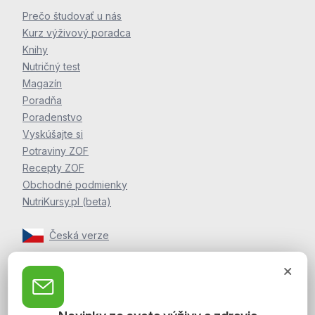
Prečo študovať u nás
Kurz výživový poradca
Knihy
Nutričný test
Magazín
Poradňa
Poradenstvo
Vyskúšajte si
Potraviny ZOF
Recepty ZOF
Obchodné podmienky
NutriKursy.pl (beta)
Česká verze
Zpravodaj Martina Jelínka
Zaregistrujte sa k odberu noviniek a postrehov o zdraví