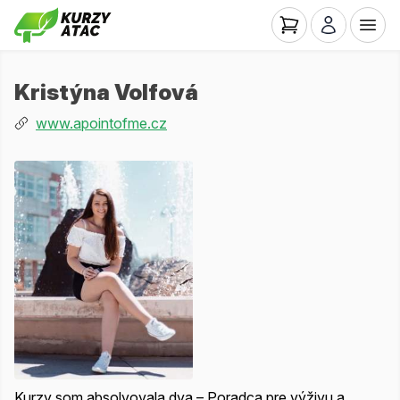
Kristýna Volfová
www.apointofme.cz
Kurzy som absolvovala dva – Poradca pre výživu a