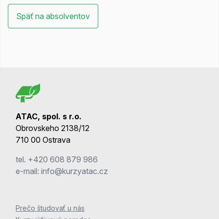
Späť na absolventov
ATAC, spol. s r.o.
Obrovskeho 2138/12
710 00 Ostrava
tel.
+420 608 879 986
e-mail:
info@kurzyatac.cz
Prečo študovať u nás