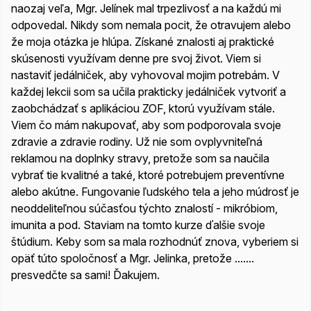
naozaj veľa, Mgr. Jelínek mal trpezlivosť a na každú mi
odpovedal. Nikdy som nemala pocit, že otravujem alebo
že moja otázka je hlúpa. Získané znalosti aj praktické
skúsenosti využívam denne pre svoj život. Viem si
nastaviť jedálniček, aby vyhovoval mojim potrebám. V
každej lekcii som sa učila prakticky jedálniček vytvoriť a
zaobchádzať s aplikáciou ZOF, ktorú využívam stále.
Viem čo mám nakupovať, aby som podporovala svoje
zdravie a zdravie rodiny. Už nie som ovplyvniteľná
reklamou na doplnky stravy, pretože som sa naučila
vybrať tie kvalitné a také, ktoré potrebujem preventívne
alebo akútne. Fungovanie ľudského tela a jeho múdrosť je
neoddeliteľnou súčasťou týchto znalostí - mikróbiom,
imunita a pod. Staviam na tomto kurze ďalšie svoje
štúdium. Keby som sa mala rozhodnúť znova, vyberiem si
opäť túto spoločnosť a Mgr. Jelinka, pretože .......
presvedčte sa sami! Ďakujem.