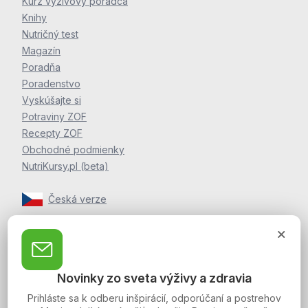
Kurz výživový poradca
Knihy
Nutričný test
Magazín
Poradňa
Poradenstvo
Vyskúšajte si
Potraviny ZOF
Recepty ZOF
Obchodné podmienky
NutriKursy.pl (beta)
Česká verze
Zpravodaj Martina Jelínka
Zaregistrujte sa k odberu noviniek a postrehov o zdraví
Novinky zo sveta výživy a zdravia
Martina Jelínka.
Prihláste sa k odberu inšpirácií, odporúčaní a postrehov