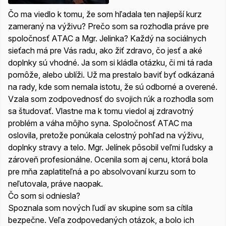
Čo ma viedlo k tomu, že som hľadala ten najlepší kurz
zameraný na výživu? Prečo som sa rozhodla práve pre
spoločnosť ATAC a Mgr. Jelinka? Každý na sociálnych
sieťach má pre Vás radu, ako žiť zdravo, čo jesť a aké
doplnky sú vhodné. Ja som si kládla otázku, či mi tá rada
pomôže, alebo ublíži. Už ma prestalo baviť byť odkázaná
na rady, kde som nemala istotu, že sú odborné a overené.
Vzala som zodpovednosť do svojich rúk a rozhodla som
sa študovať. Vlastne ma k tomu viedol aj zdravotný
problém a váha môjho syna. Spoločnosť ATAC ma
oslovila, pretože ponúkala celostný pohľad na výživu,
doplnky stravy a telo. Mgr. Jelínek pôsobil veľmi ľudsky a
zároveň profesionálne. Ocenila som aj cenu, ktorá bola
pre mňa zaplatiteľná a po absolvovaní kurzu som to
neľutovala, práve naopak.
Čo som si odniesla?
Spoznala som nových ľudí av skupine som sa cítila
bezpečne. Veľa zodpovedaných otázok, a bolo ich