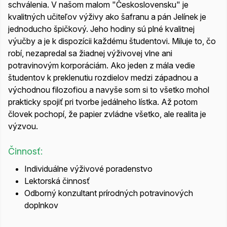
schválenia. V našom malom "Československu" je
kvalitných učiteľov výživy ako šafranu a pán Jelínek je
jednoducho špičkový. Jeho hodiny sú plné kvalitnej
výučby a je k dispozícii každému študentovi. Miluje to, čo
robí, nezapredal sa žiadnej výživovej vlne ani
potravinovým korporáciám. Ako jeden z mála vedie
študentov k preklenutiu rozdielov medzi západnou a
východnou filozofiou a navyše som si to všetko mohol
prakticky spojiť pri tvorbe jedálneho lístka. Až potom
človek pochopí, že papier zvládne všetko, ale realita je
výzvou.
Činnosť:
Individuálne výživové poradenstvo
Lektorská činnosť
Odborný konzultant prírodných potravinových
doplnkov