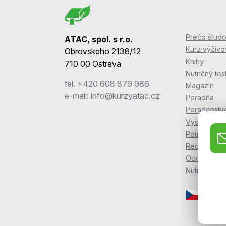
Prečo študo
ATAC, spol. s r.o.
Kurz výživ
Obrovskeho 2138/12
Knihy
710 00 Ostrava
Nutričný tes
tel.
+420 608 879 986
Magazín
e-mail:
info@kurzyatac.cz
Poradňa
Poradenstv
Vyskúšajte s
Potraviny Z
Recepty ZO
Obchodné 
NutriKursy.p
Česká