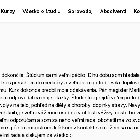
Kurzy
Všetko o štúdiu
Spravodaj
Absolventi
Ko
 dokončila. Štúdium sa mi veľmi páčilo. Dlhú dobu som hľadala 
ec s presahom do medicíny a veľmi som potrebovala dopilov
u. Kurz dokonca predčil moje očakávania. Pán magister Martin
zu odpovedal na moje otázky. Študenti si prejdú veľmi podro
plyv na telo, pohľad na diéty a choroby, doplnky stravy. Nav
ch kníh, je veľmi váženou osobou v oblasti výživy, často ho v
eľmi odporúčam a som za neho veľmi rada, obohatil ma vo svo
 som s pánom magistrom Jelínkom v kontakte a môžem sa na neh
eľmi rada a ďakujem za všetko :)