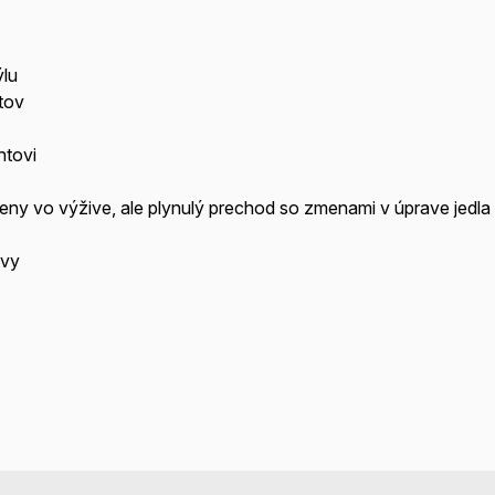
ýlu
ntov
ntovi
eny vo výžive, ale plynulý prechod so zmenami v úprave jedla
avy