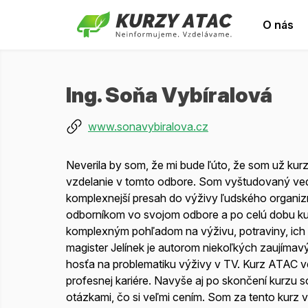
O nás
Ing. Soňa Vybíralová
www.sonavybiralova.cz
Neverila by som, že mi bude ľúto, že som už kurz
vzdelanie v tomto odbore. Som vyštudovaný ved
komplexnejší presah do výživy ľudského organizm
odborníkom vo svojom odbore a po celú dobu kur
komplexným pohľadom na výživu, potraviny, ich v
magister Jelínek je autorom niekoľkých zaujímavý
hosťa na problematiku výživy v TV. Kurz ATAC v
profesnej kariére. Navyše aj po skončení kurzu
otázkami, čo si veľmi cením. Som za tento kurz v