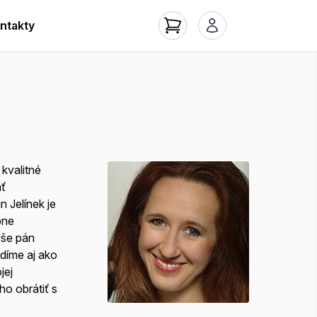
ntakty
kvalitné
ať
 Jelínek je
bne
yše pán
idíme aj ako
jej
o obrátiť s