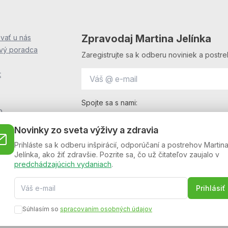
Zpravodaj Martina Jelínka
vať u nás
ový poradca
Zaregistrujte sa k odberu noviniek a postre
t
Spojte sa s nami:
o
i
Novinky zo sveta výživy a zdravia
OF
Prihláste sa k odberu inšpirácií, odporúčaní a postrehov Martin
F
Jelínka, ako žiť zdravšie. Pozrite sa, čo už čitateľov zaujalo v
podmienky
predchádzajúcich vydaniach
.
l (beta)
Prihlásiť
 verze
Súhlasím so
spracovaním osobných údajov