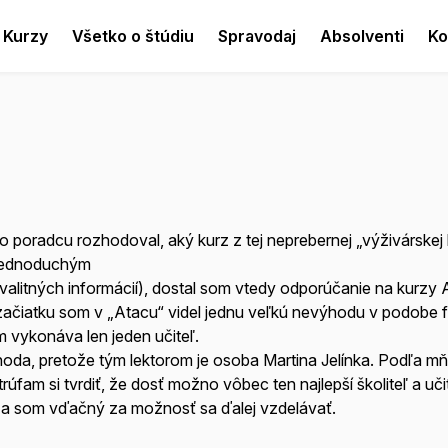
Kurzy
Všetko o štúdiu
Spravodaj
Absolventi
Ko
o poradcu rozhodoval, aký kurz z tej neprebernej „výživárskej
 jednoduchým
valitných informácií), dostal som vtedy odporúčanie na kurzy 
začiatku som v „Atacu“ videl jednu veľkú nevýhodu v podobe f
m vykonáva len jeden učiteľ.
výhoda, pretože tým lektorom je osoba Martina Jelínka. Podľa m
úfam si tvrdiť, že dosť možno vôbec ten najlepší školiteľ a uči
d a som vďačný za možnosť sa ďalej vzdelávať.