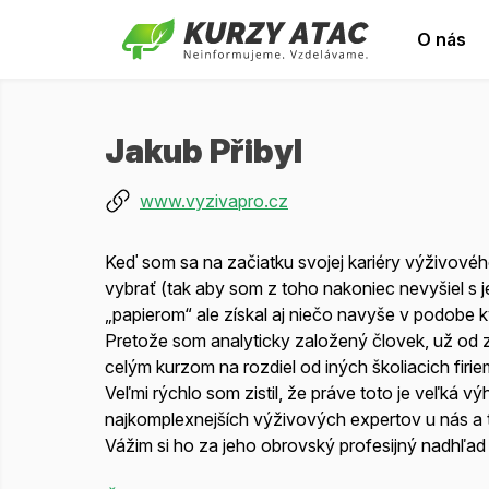
O nás
Jakub Přibyl
www.vyzivapro.cz
Keď som sa na začiatku svojej kariéry výživovéh
vybrať (tak aby som z toho nakoniec nevyšiel s
„papierom“ ale získal aj niečo navyše v podobe k
Pretože som analyticky založený človek, už od 
celým kurzom na rozdiel od iných školiacich firie
Veľmi rýchlo som zistil, že práve toto je veľká 
najkomplexnejších výživových expertov u nás a tr
Vážim si ho za jeho obrovský profesijný nadhľa