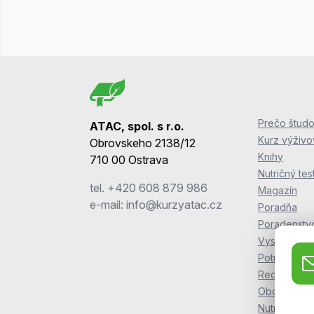
Prečo študo
ATAC, spol. s r.o.
Kurz výživ
Obrovskeho 2138/12
Knihy
710 00 Ostrava
Nutričný tes
tel.
+420 608 879 986
Magazín
e-mail:
info@kurzyatac.cz
Poradňa
Poradenstv
Vyskúšajte s
Potraviny Z
Recepty ZO
Obchodné 
NutriKursy.p