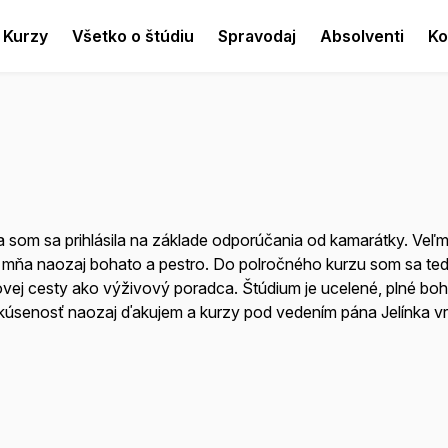
Kurzy
Všetko o štúdiu
Spravodaj
Absolventi
Ko
som sa prihlásila na základe odporúčania od kamarátky. Veľm
a mňa naozaj bohato a pestro. Do polročného kurzu som sa teda 
ovej cesty ako výživový poradca. Štúdium je ucelené, plné bo
skúsenosť naozaj ďakujem a kurzy pod vedením pána Jelínka vr