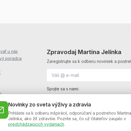
Zpravodaj Martina Jelínka
vať u nás
ový poradca
Zaregistrujte sa k odberu noviniek a postre
t
Spojte sa s nami:
o
i
Novinky zo sveta výživy a zdravia
OF
Prihláste sa k odberu inšpirácií, odporúčaní a postrehov Martin
F
Jelínka, ako žiť zdravšie. Pozrite sa, čo už čitateľov zaujalo v
podmienky
predchádzajúcich vydaniach
.
l (beta)