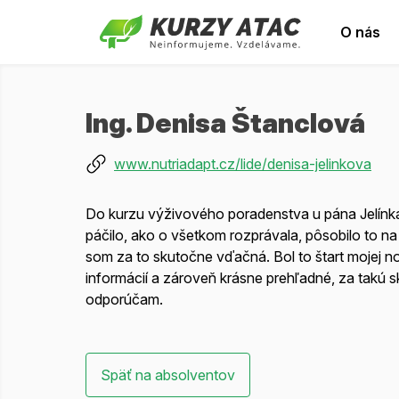
O nás
Ing. Denisa Štanclová
www.nutriadapt.cz/lide/denisa-jelinkova
Do kurzu výživového poradenstva u pána Jelínka 
páčilo, ako o všetkom rozprávala, pôsobilo to n
som za to skutočne vďačná. Bol to štart mojej n
informácií a zároveň krásne prehľadné, za takú 
odporúčam.
Späť na absolventov