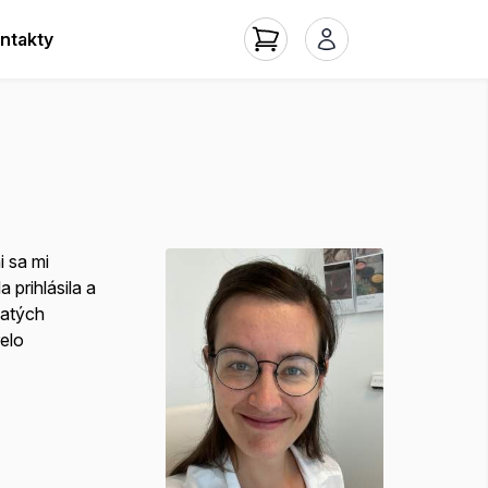
ntakty
i sa mi
prihlásila a
hatých
elo