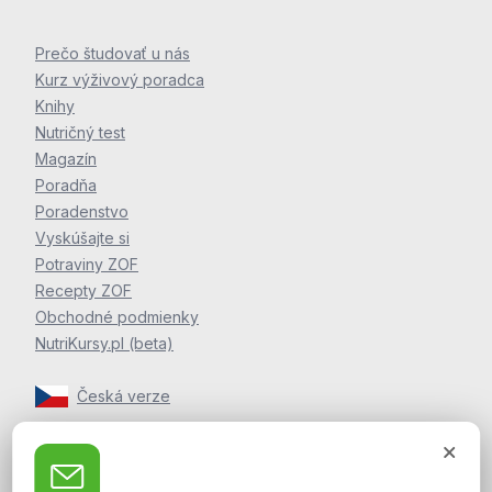
Prečo študovať u nás
Kurz výživový poradca
Knihy
Nutričný test
Magazín
Poradňa
Poradenstvo
Vyskúšajte si
Potraviny ZOF
Recepty ZOF
Obchodné podmienky
NutriKursy.pl (beta)
Česká verze
Zpravodaj Martina Jelínka