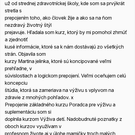
už od strednej zdravotníckej školy, kde som sa prvýkrát
stretla s
prepojením toho, ako človek žije a ako sa na ňom
nezdravý životný štýl
prejavuje. Hľadala som kurz, ktorý by mi pomohol zhrnúť
a zjednotiť
kusé informácie, ktoré sa k nám dostávajú zo všetkých
strán. Objavila som
kurzy Martina jelinka, ktoré sú koncipované veľmi
prehľadne, v
súvislostiach a logickom prepojení. Veľmi oceňujem celú
koncepciu
štúdia, ktorá sa zameriava na výživu s vplyvom na
zdravie z mnohých pohľadov. x
Prepojenie základného kurzu Poradca pre výživu a
suplementáciu som si
doplnila kurzom Výživa detí. Nadobudnuté poznatky z
oboch kurzov využívam v
profesnom živote aj v úlohe mamičky troch malých