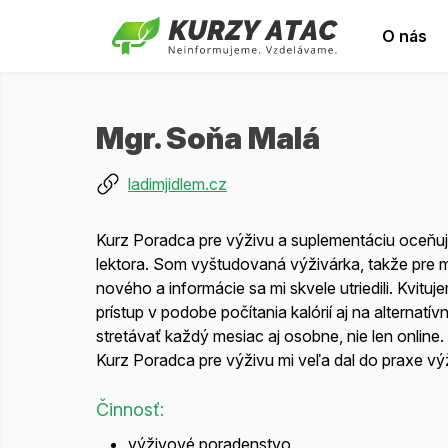
O nás
Mgr. Soňa Malá
ladimjidlem.cz
Kurz Poradca pre výživu a suplementáciu oceňuje
lektora. Som vyštudovaná výživárka, takže pre
nového a informácie sa mi skvele utriedili. Kvitu
prístup v podobe počítania kalórií aj na alternat
stretávať každý mesiac aj osobne, nie len online.
Kurz Poradca pre výživu mi veľa dal do praxe vý
Činnosť:
výživové poradenstvo