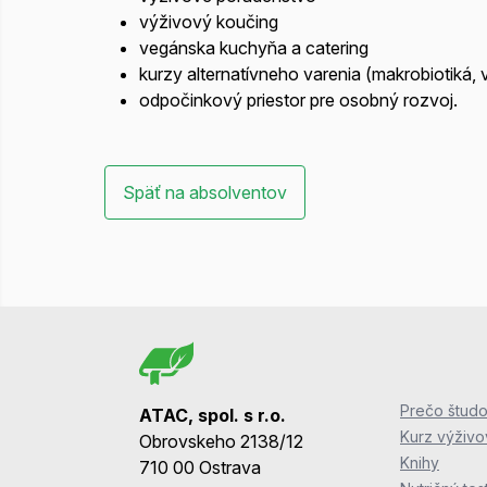
výživový koučing
vegánska kuchyňa a catering
kurzy alternatívneho varenia (makrobiotiká, 
odpočinkový priestor pre osobný rozvoj.
Späť na absolventov
Prečo študo
ATAC, spol. s r.o.
Kurz výživ
Obrovskeho 2138/12
Knihy
710 00 Ostrava