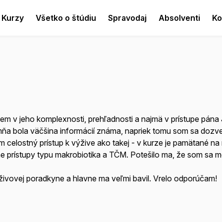
Kurzy
Všetko o štúdiu
Spravodaj
Absolventi
Ko
m v jeho komplexnosti, prehľadnosti a najmä v prístupe pána 
 mňa bola väčšina informácií známa, napriek tomu som sa doz
jem celostný prístup k výžive ako takej - v kurze je pamätané n
ívne prístupy typu makrobiotika a TČM. Potešilo ma, že som sa m
živovej poradkyne a hlavne ma veľmi bavil. Vrelo odporúčam!