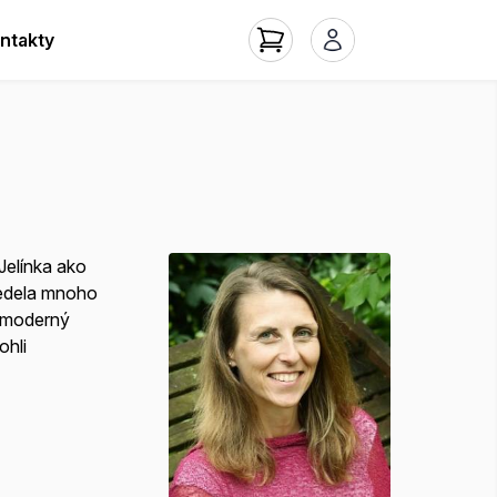
ntakty
Jelínka ako
vedela mnoho
a moderný
ohli