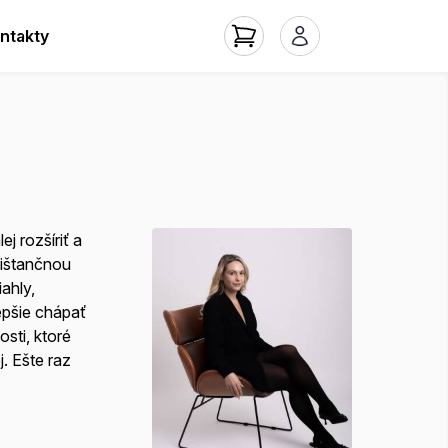
ntakty
j rozšíriť a
dištančnou
ahly,
epšie chápať
sti, ktoré
. Ešte raz