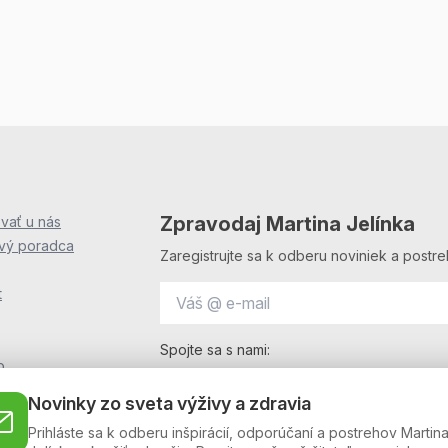
Zpravodaj Martina Jelínka
vať u nás
ový poradca
Zaregistrujte sa k odberu noviniek a postre
t
Spojte sa s nami:
o
i
Novinky zo sveta výživy a zdravia
OF
Prihláste sa k odberu inšpirácií, odporúčaní a postrehov Martin
F