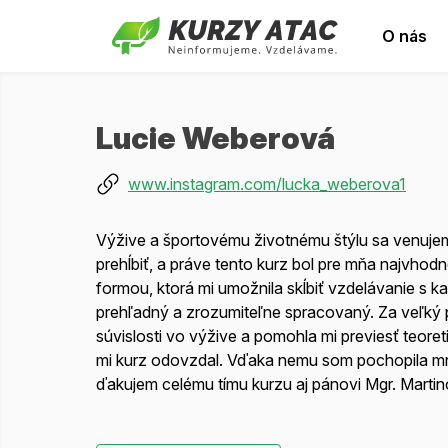
O nás
Lucie Weberová
www.instagram.com/lucka_weberova1
Výžive a športovému životnému štýlu sa venujem p
prehĺbiť, a práve tento kurz bol pre mňa najvh
formou, ktorá mi umožnila skĺbiť vzdelávanie s 
prehľadný a zrozumiteľne spracovaný. Za veľký p
súvislosti vo výžive a pomohla mi previesť teore
mi kurz odovzdal. Vďaka nemu som pochopila mno
ďakujem celému tímu kurzu aj pánovi Mgr. Martin