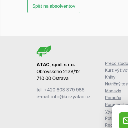
Späť na absolventov
Prečo študo
ATAC, spol. s r.o.
Kurz výživ
Obrovskeho 2138/12
Knihy
710 00 Ostrava
Nutričný tes
tel.
+420 608 879 986
Magazín
e-mail:
info@kurzyatac.cz
Poradňa
Poradenstv
Vyskúšajte s
Potraviny Z
Recepty ZO