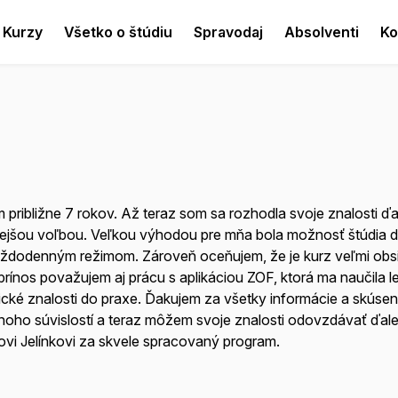
Kurzy
Všetko o štúdiu
Spravodaj
Absolventi
Ko
ribližne 7 rokov. Až teraz som sa rozhodla svoje znalosti ďale
odnejšou voľbou. Veľkou výhodou pre mňa bola možnosť štúdia 
každodenným režimom. Zároveň oceňujem, že je kurz veľmi obsi
rínos považujem aj prácu s aplikáciou ZOF, ktorá ma naučila l
tické znalosti do praxe. Ďakujem za všetky informácie a skúseno
ho súvislostí a teraz môžem svoje znalosti odovzdávať ďalej
ovi Jelínkovi za skvele spracovaný program.