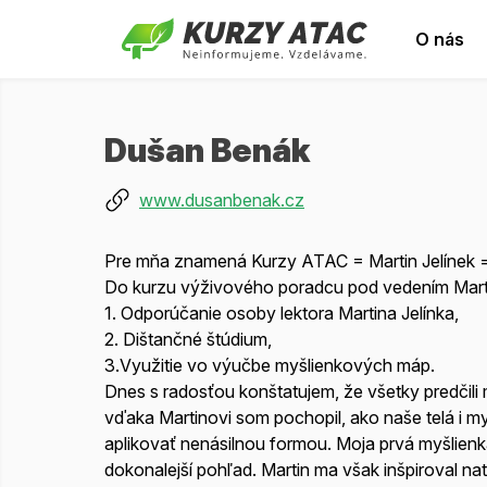
O nás
Dušan Benák
www.dusanbenak.cz
Pre mňa znamená Kurzy ATAC = Martin Jelínek = 
Do kurzu výživového poradcu pod vedením Martin
1. Odporúčanie osoby lektora Martina Jelínka,
2. Dištančné štúdium,
3.Využitie vo výučbe myšlienkových máp.
Dnes s radosťou konštatujem, že všetky predčili
vďaka Martinovi som pochopil, ako naše telá i my
aplikovať nenásilnou formou. Moja prvá myšlienka
dokonalejší pohľad. Martin ma však inšpiroval na