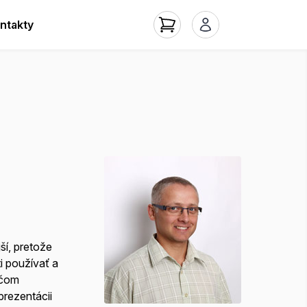
ntakty
ší, pretože
i používať a
áčom
prezentácii