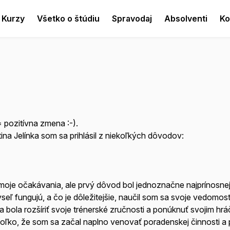
Kurzy
Všetko o štúdiu
Spravodaj
Absolventi
Ko
pozitívna zmena :-).
a Jelínka som sa prihlásil z niekoľkých dôvodov:
 moje očakávania, ale prvý dôvod bol jednoznačne najprínosnej
seľ fungujú, a čo je dôležitejšie, naučil som sa svoje vedomost
 bola rozšíriť svoje trénerské zručnosti a ponúknuť svojim hr
toľko, že som sa začal naplno venovať poradenskej činnosti a 