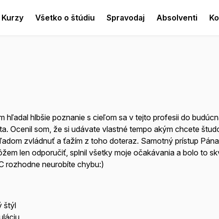
Kurzy
Všetko o štúdiu
Spravodaj
Absolventi
Ko
hľadal hlbšie poznanie s cieľom sa v tejto profesii do budúcn
ota. Ocenil som, že si udávate vlastné tempo akým chcete štud
ehľadom zvládnuť a ťažím z toho doteraz. Samotný prístup Pána 
môžem len odporučiť, splnil všetky moje očakávania a bolo to sk
C rozhodne neurobíte chybu:)
 štýl
uláciu