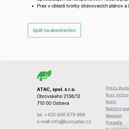
Prax v oblasti tvorby stravovacích plánov a 
Späť na absolventov
Prečo študo
ATAC, spol. s r.o.
Kurz výživ
Obrovskeho 2138/12
Knihy
710 00 Ostrava
Nutričný tes
tel.
+420 608 879 986
Magazín
e-mail:
info@kurzyatac.cz
Poradňa