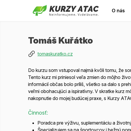
O nás
Tomáš Kuřátko
tomaskuratko.cz
Do kurzu som vstupoval najmä kvôli tomu, že som 
Tento kurz mi priniesol veľa zmien do môjho živ
informácií občas bolo príliš, všetko sa dalo s pr
veľmi obohacujúci a ispiratívny. V skratke kurz 
nakopnutie do mojej budúcej praxe, s Kurzy ATA
Činnosť:
Poradca pre výživu, suplementáciu a životný
Špecializujem sa na športovcov i bežnú pop