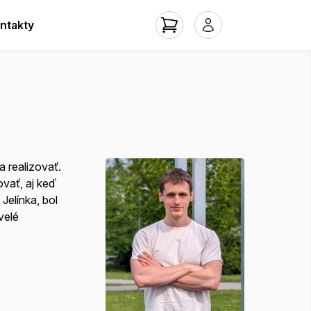
ntakty
a realizovať.
ovať, aj keď
Jelínka, bol
velé