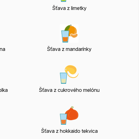
Šťava z limetky
ína
Šťava z mandarínky
blka
Šťava z cukrového melónu
Šťava z hokkaido tekvica