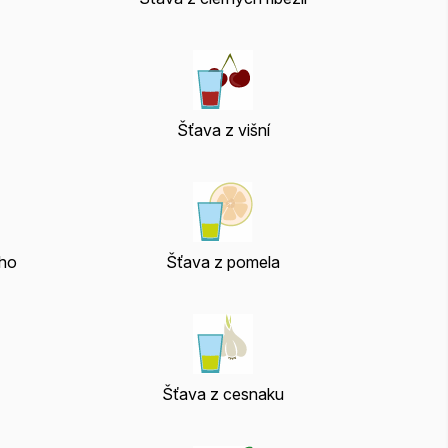
Šťava z višní
ho
Šťava z pomela
Šťava z cesnaku