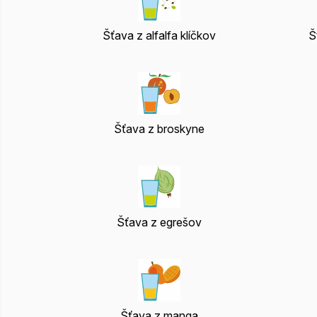
Šťava z alfalfa klíčkov
Š
Šťava z broskyne
Šťava z egrešov
Šťava z manga