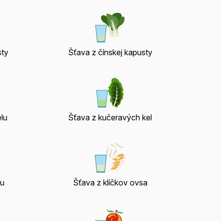
sty
Šťava z čínskej kapusty
lu
Šťava z kučeravých kel
tu
Šťava z klíčkov ovsa