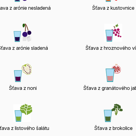
ava z arónie nesladená
Šťava z kustovnice
ťava z arónie sladená
Šťava z hroznového v
Šťava z noni
Šťava z granátového ja
ťava z listového šalátu
Šťava z brokolice