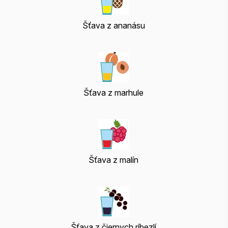
Šťava z ananásu
Šťava z marhule
Šťava z malín
Šťava z čiernych ríbezlí