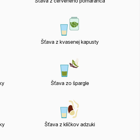
Šťava z červeného pomaranča
Šťava z kvasenej kapusty
ky
Šťava zo špargle
ky
Šťava z klíčkov adzuki