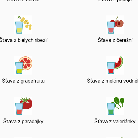
Šťava z bielych ríbezlí
Šťava z čerešní
Šťava z grapefruitu
Šťava z melónu vodné
Šťava z paradajky
Šťava z valeriánky