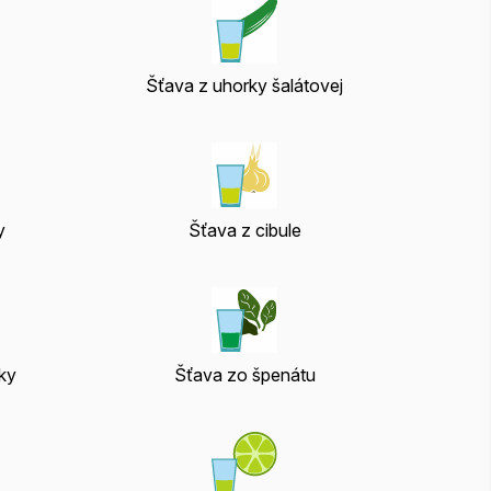
Šťava z uhorky šalátovej
y
Šťava z cibule
ky
Šťava zo špenátu