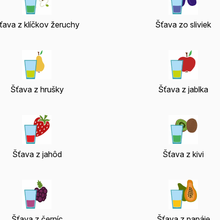
ťava z klíčkov žeruchy
Šťava zo sliviek
Šťava z hrušky
Šťava z jablka
Šťava z jahôd
Šťava z kivi
Šťava z černíc
Šťava z papáje