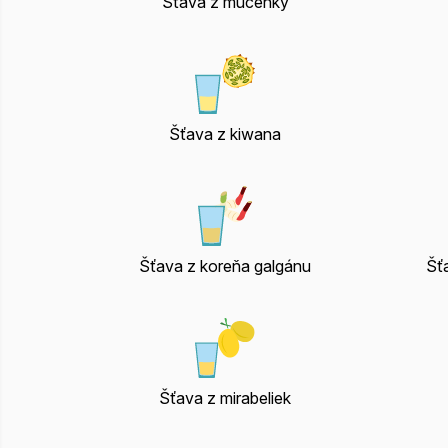
Šťava z mučenky
Šťava z kiwana
Šťava z koreňa galgánu
Šť
Šťava z mirabeliek