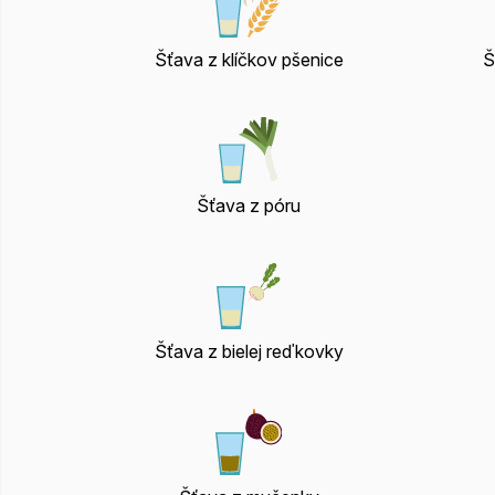
Šťava z klíčkov pšenice
Š
Šťava z póru
Šťava z bielej reďkovky