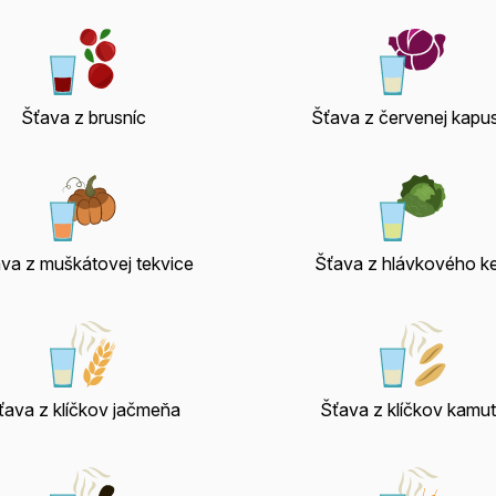
Šťava z brusníc
Šťava z červenej kapu
va z muškátovej tekvice
Šťava z hlávkového ke
ťava z klíčkov jačmeňa
Šťava z klíčkov kamu