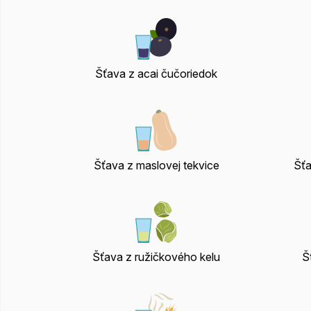
Šťava z acai čučoriedok
Šťava z maslovej tekvice
Šťa
Šťava z ružičkového kelu
Š