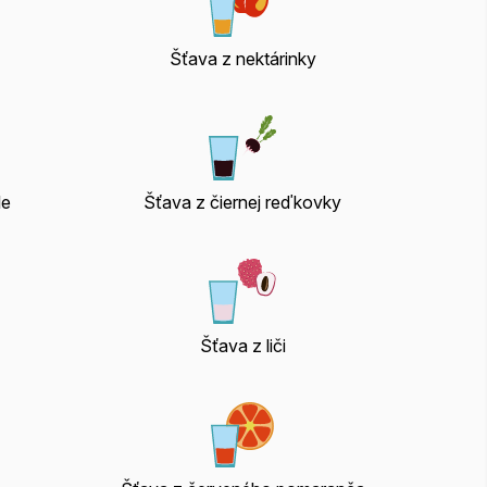
Šťava z nektárinky
le
Šťava z čiernej reďkovky
Šťava z liči