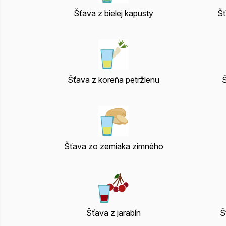
Šťava z bielej kapusty
Šť
Šťava z koreňa petržlenu
Š
Šťava zo zemiaka zimného
Šťava z jarabín
Š