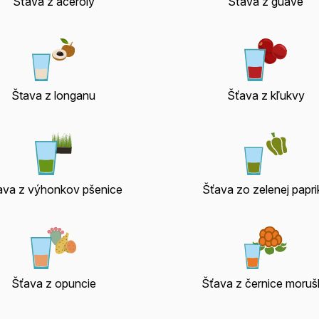
Šťava z aceroly
Šťava z guave
Štava z longanu
Šťava z kľukvy
ava z výhonkov pšenice
Šťava zo zelenej papri
Šťava z opuncie
Šťava z černice moruš