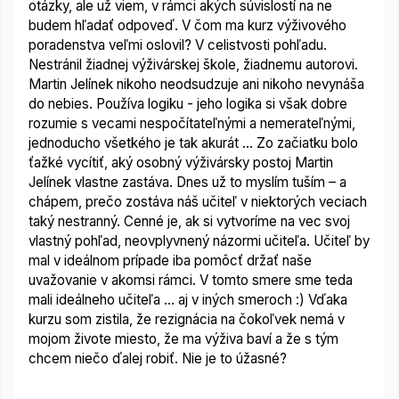
otázky, ale už viem, v rámci akých súvislostí na ne
budem hľadať odpoveď.
V čom ma kurz výživového
poradenstva veľmi oslovil? V celistvosti pohľadu.
Nestránil žiadnej výživárskej škole, žiadnemu autorovi.
Martin Jelínek nikoho neodsudzuje ani nikoho nevynáša
do nebies. Používa logiku - jeho logika si však dobre
rozumie s vecami nespočítateľnými a nemerateľnými,
jednoducho všetkého je tak akurát ... Zo začiatku bolo
ťažké vycítiť, aký osobný výživársky postoj Martin
Jelínek vlastne zastáva. Dnes už to myslím tuším – a
chápem, prečo zostáva náš učiteľ v niektorých veciach
taký nestranný.
Cenné je, ak si vytvoríme na vec svoj
vlastný pohľad, neovplyvnený názormi učiteľa. Učiteľ by
mal v ideálnom prípade iba pomôcť držať naše
uvažovanie v akomsi rámci. V tomto smere sme teda
mali ideálneho učiteľa ... aj v iných smeroch :) Vďaka
kurzu som zistila, že rezignácia na čokoľvek nemá v
mojom živote miesto, že ma výživa baví a že s tým
chcem niečo ďalej robiť. Nie je to úžasné?