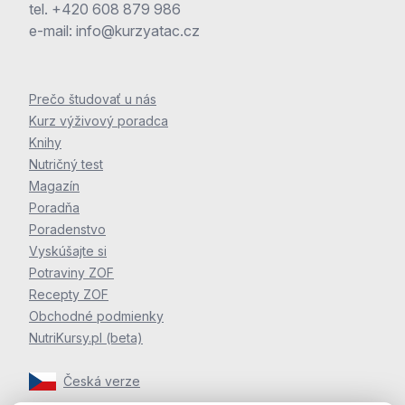
tel.
+420 608 879 986
e-mail:
info@kurzyatac.cz
Prečo študovať u nás
Kurz výživový poradca
Knihy
Nutričný test
Magazín
Poradňa
Poradenstvo
Vyskúšajte si
Potraviny ZOF
Recepty ZOF
Obchodné podmienky
NutriKursy.pl (beta)
Česká verze