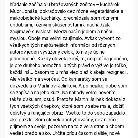
hľadanie začínalo u brožovaných zošitov – kuchárok
Mudr Jonáša, pokračovalo cez rôzne vegetariánske a
makrobiotické kuchárky…prechádzala som rôznymi
obdobiami, rôznymi skúsenosťami a nachádzala
zaujímavé súvislosti. Medzi naším jedlom a našou
mysľou. Oboje ma veľmi zaujímalo. Avšak vytvoriť zo
všetkých tých najrôznejších informácií od rôznych
autorov jeden vyvážený celok, to nie je úplne
jednoduché. Každý človek je iný, to, čo platí na jedného,
je pre druhého nemožné, a tých právd o výžive je toľko,
každá iná… časom to u mňa viedlo až k akejsi rezignácii.
Ale všetko má svoj čas. Od kamarátky som sa
dozvedela o Martinovi Jelínkovi. A po nejakej dobe som
sa zapísala na jeho kurz. Na náhody veľmi neverím,
takže ďakujem, osud. Pretože Martin Jelínek dokázal z
tých všetkých čriepkov, ktoré som v sebe mala, zložiť
celistvý a fungujúci obraz. Všetko to do seba zapadalo
ako puzzle. Som človek pochybovačný, než niečo
prijmem za svoje, pozerám na to z veľa strán a chcem
vedieť prečo a ako. Určite prídu časom ďalšie, nové