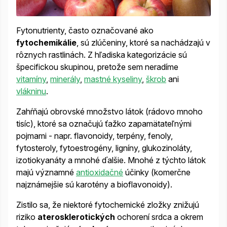
Fytonutrienty, často označované ako
fytochemikálie
, sú zlúčeniny, ktoré sa nachádzajú v
rôznych rastlinách. Z hľadiska kategorizácie sú
špecifickou skupinou, pretože sem neradíme
vitamíny
,
minerály
,
mastné kyseliny
,
škrob
ani
vlákninu
.
Zahŕňajú obrovské množstvo látok (rádovo mnoho
tisíc), ktoré sa označujú ťažko zapamätateľnými
pojmami - napr. flavonoidy, terpény, fenoly,
fytosteroly, fytoestrogény, ligníny, glukozinoláty,
izotiokyanáty a mnohé ďalšie. Mnohé z týchto látok
majú významné
antioxidačné
účinky (komerčne
najznámejšie sú karotény a bioflavonoidy).
Zistilo sa, že niektoré fytochemické zložky znižujú
riziko
aterosklerotických
ochorení srdca a okrem