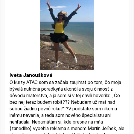
Iveta Janoušková
O kurzy ATAC som sa začala zaujímať po tom, čo moja
bývalá nutričná poradkyňa ukončila svoju činnosť z
dôvodu materstva, a ja som si v tej chvíli hovorila:,, Čo
bez nej teraz budem robiť??? Nebudem už mať nad
sebou žiadnu pevnú ruku?''?V podstate som nikomu
inému neverila, a teda som nového špecialistu ani
nehľadala. Nepamätám si, kde presne na mňa
(zanedlho) vybehla reklama s menom Martin Jelínek, ale