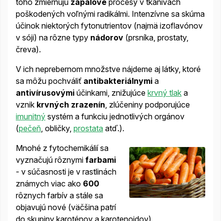
toho zmierňujú
zápalové
procesy v tkanivách
poškodených voľnými radikálmi. Intenzívne sa skúma
účinok niektorých fytonutrientov (najmä izoflavónov
v sóji) na rôzne typy
nádorov
(prsníka, prostaty,
čreva).
V ich neprebernom množstve nájdeme aj látky, ktoré
sa môžu pochváliť
antibakteriálnymi
a
antivírusovými
účinkami, znižujúce
krvný tlak
a
vznik
krvných zrazenín
, zlúčeniny podporujúce
imunitný
systém a funkciu jednotlivých orgánov
(
pečeň
, obličky,
prostata
atď.).
Mnohé z fytochemikálií sa
vyznačujú rôznymi
farbami
- v súčasnosti je v rastlinách
známych viac ako
600
rôznych farbív a stále sa
objavujú nové (väčšina patrí
do skupiny karoténov a karotenoidov).