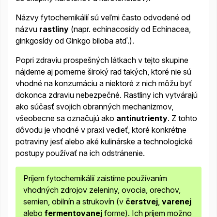
Názvy fytochemikálií sú veľmi často odvodené od
názvu
rastliny
(napr. echinacosídy od Echinacea,
ginkgosídy od Ginkgo biloba atď.).
Popri zdraviu prospešných látkach v tejto skupine
nájdeme aj pomerne široký rad takých, ktoré nie sú
vhodné na konzumáciu a niektoré z nich môžu byť
dokonca zdraviu nebezpečné. Rastliny ich vytvárajú
ako súčasť svojich obranných mechanizmov,
všeobecne sa označujú ako
antinutrienty
. Z tohto
dôvodu je vhodné v praxi vedieť, ktoré konkrétne
potraviny jesť alebo aké kulinárske a technologické
postupy používať na ich odstránenie.
Príjem fytochemikálií zaistíme používaním
vhodných zdrojov zeleniny, ovocia, orechov,
semien, obilnín a strukovín (v
čerstvej
,
varenej
alebo
fermentovanej
forme). Ich príjem možno