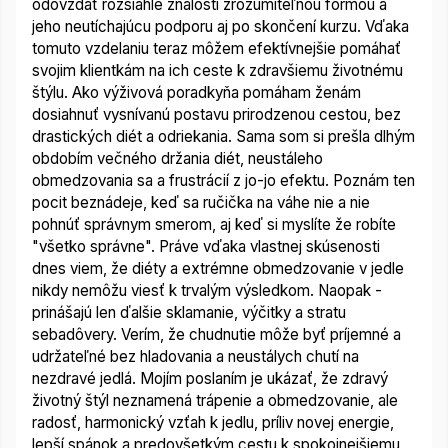
odovzdať rozsiahle znalosti zrozumiteľnou formou a
jeho neutíchajúcu podporu aj po skončení kurzu. Vďaka
tomuto vzdelaniu teraz môžem efektívnejšie pomáhať
svojim klientkám na ich ceste k zdravšiemu životnému
štýlu. Ako výživová poradkyňa pomáham ženám
dosiahnuť vysnívanú postavu prirodzenou cestou, bez
drastických diét a odriekania. Sama som si prešla dlhým
obdobím večného držania diét, neustáleho
obmedzovania sa a frustrácií z jo-jo efektu. Poznám ten
pocit beznádeje, keď sa ručička na váhe nie a nie
pohnúť správnym smerom, aj keď si myslíte že robíte
"všetko správne". Práve vďaka vlastnej skúsenosti
dnes viem, že diéty a extrémne obmedzovanie v jedle
nikdy nemôžu viesť k trvalým výsledkom. Naopak -
prinášajú len ďalšie sklamanie, výčitky a stratu
sebadôvery. Verím, že chudnutie môže byť príjemné a
udržateľné bez hladovania a neustálych chutí na
nezdravé jedlá. Mojím poslaním je ukázať, že zdravý
životný štýl neznamená trápenie a obmedzovanie, ale
radosť, harmonický vzťah k jedlu, príliv novej energie,
lepší spánok a predovšetkým cestu k spokojnejšiemu