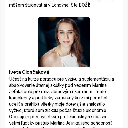
môžem študovať aj v Londýne. Ste BOŽÍ!
Iveta Glončáková
Účasť na kurze poradcu pre výživu a suplementáciu a
absolvovanie štátnej skúšky pod vedením Martina
Jelínka bolo pre mňa zlomovým okamihom. Tento
komplexný a prakticky zameraný kurz mi pomohol
uceliť a prehĺbiť všetky moje doterajšie znalosti o
výžive, ktoré som získala počas štúdia biochémie.
Oceňujem predovšetkým profesionálny a súčasne
veľmi ľudský prístup Martina Jelínka, jeho schopnosť