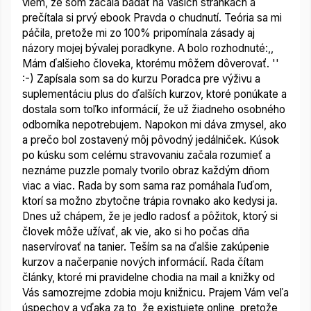
viem, že som začala bádať na Vašich stránkach a
prečítala si prvý ebook Pravda o chudnutí. Teória sa mi
páčila, pretože mi zo 100% pripomínala zásady aj
názory mojej bývalej poradkyne. A bolo rozhodnuté:,,
Mám ďalšieho človeka, ktorému môžem dôverovať. ''
:-) Zapísala som sa do kurzu Poradca pre výživu a
suplementáciu plus do ďalších kurzov, ktoré ponúkate a
dostala som toľko informácií, že už žiadneho osobného
odborníka nepotrebujem.
Napokon mi dáva zmysel, ako
a prečo bol zostavený môj pôvodný jedálniček. Kúsok
po kúsku som celému stravovaniu začala rozumieť a
neznáme puzzle pomaly tvorilo obraz každým dňom
viac a viac.
Rada by som sama raz pomáhala ľuďom,
ktorí sa možno zbytočne trápia rovnako ako kedysi ja.
Dnes už chápem, že je jedlo radosť a pôžitok, ktorý si
človek môže užívať, ak vie, ako si ho počas dňa
naservírovať na tanier. Teším sa na ďalšie zakúpenie
kurzov a načerpanie nových informácií. Rada čítam
články, ktoré mi pravidelne chodia na mail a knižky od
Vás samozrejme zdobia moju knižnicu. Prajem Vám veľa
úspechov a vďaka za to, že existujete online, pretože