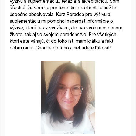
výživu a suplementáciu...teraz aj s akreditáciou. Som
šťastná, že som sa pre tento kurz rozhodla a tiež ho
úspešne absolvovala. Kurz Poradca pre výživu a
suplementáciu mi pomohol načerpať informácie o
výžive, ktorú teraz využívam, ako vo svojom osobnom
živote, tak aj vo svojom poradenstvo. Pre všetkých,
ktorí ešte váhajú, či do toho ísť, mám krátku a fakt
dobrú radu…Choďte do toho a nebudete ľutovať!