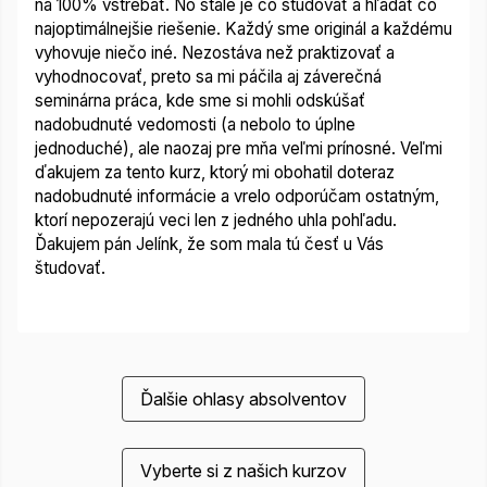
na 100% vstrebať. No stále je čo študovať a hľadať čo
najoptimálnejšie riešenie. Každý sme originál a každému
vyhovuje niečo iné. Nezostáva než praktizovať a
vyhodnocovať, preto sa mi páčila aj záverečná
seminárna práca, kde sme si mohli odskúšať
nadobudnuté vedomosti (a nebolo to úplne
jednoduché), ale naozaj pre mňa veľmi prínosné. Veľmi
ďakujem za tento kurz, ktorý mi obohatil doteraz
nadobudnuté informácie a vrelo odporúčam ostatným,
ktorí nepozerajú veci len z jedného uhla pohľadu.
Ďakujem pán Jelínk, že som mala tú česť u Vás
študovať.
Ďalšie ohlasy absolventov
Vyberte si z našich kurzov