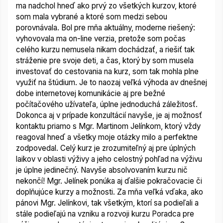
ma nadchol hneď ako prvý zo všetkých kurzov, ktoré
som mala vybrané a ktoré som medzi sebou
porovnávala. Bol pre mňa aktuálny, moderne riešený:
vyhovovala ma on-line verzia, pretože som počas
celého kurzu nemusela nikam dochádzať, a riešiť tak
stráženie pre svoje deti, a čas, ktorý by som musela
investovať do cestovania na kurz, som tak mohla plne
využiť na štúdium. Je to naozaj veľká výhoda av dnešnej
dobe internetovej komunikácie aj pre bežné
počítačového užívateľa, úplne jednoduchá záležitosť.
Dokonca aj v prípade konzultácií navyše, je aj možnosť
kontaktu priamo s Mgr. Martinom Jelínkom, ktorý vždy
reagoval hneď a všetky moje otázky milo a perfektne
zodpovedal. Celý kurz je zrozumiteľný aj pre úplných
laikov v oblasti výživy a jeho celostný pohľad na výživu
je úplne jedinečný. Navyše absolvovaním kurzu nič
nekončí! Mgr. Jelínek ponúka aj ďalšie pokračovacie či
doplňujúce kurzy a možnosti. Za mňa veľká vďaka, ako
pánovi Mgr. Jelínkovi, tak všetkým, ktorí sa podieľali a
stále podieľajú na vzniku a rozvoji kurzu Poradca pre