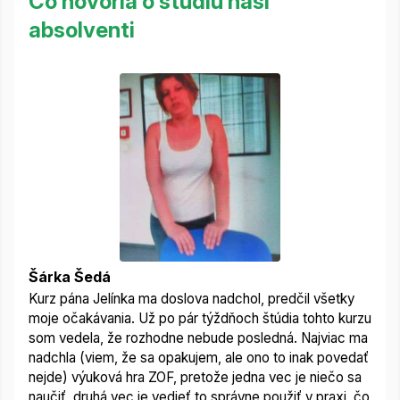
Čo hovoria o štúdiu naši
absolventi
Šárka Šedá
Kurz pána Jelínka ma doslova nadchol, predčil všetky
moje očakávania. Už po pár týždňoch štúdia tohto kurzu
som vedela, že rozhodne nebude posledná. Najviac ma
nadchla (viem, že sa opakujem, ale ono to inak povedať
nejde) výuková hra ZOF, pretože jedna vec je niečo sa
naučiť, druhá vec je vedieť to správne použiť v praxi, čo