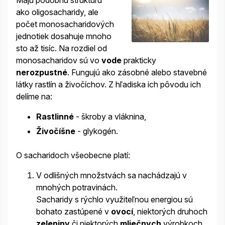
Majú podobnú štruktúru
ako oligosacharidy, ale
počet monosacharidových
jednotiek dosahuje mnoho
sto až tisíc. Na rozdiel od
monosacharidov sú vo
vode
prakticky
nerozpustné
. Fungujú ako zásobné alebo stavebné
látky rastlín a živočíchov. Z hľadiska ich pôvodu ich
delíme na:
Rastlinné
- škroby a vláknina,
Živočíšne
- glykogén.
O sacharidoch všeobecne platí:
V odlišných množstvách sa nachádzajú v
mnohých potravinách.
Sacharidy s rýchlo využiteľnou energiou sú
bohato zastúpené v
ovocí
, niektorých druhoch
zeleniny
či niektorých
mliečnych
výrobkoch,