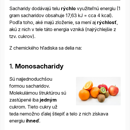
Sacharidy dodávajú telu
rýchlo
využiteľnú energiu (1
gram sacharidov obsahuje 17,63 kJ = cca 4 kcal).
Podľa toho, aké majú zloženie, sa mení aj
rýchlosť
,
akú z nich v tele táto energia vzniká (najrýchlejšie z
tzv. cukrov).
Z chemického hľadiska sa delia na:
1.
Monosacharidy
Sú najjednoduchšou
formou sacharidov.
Molekulárnou štruktúrou sú
zastúpené iba
jedným
cukrom. Tieto cukry už
teda nemožno ďalej štiepiť a telo z nich získava
energiu
ihneď
.