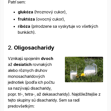
Patrí sem:
glukóza
(hroznový cukor),
fruktóza
(ovocný cukor),
ribóza
(prirodzene sa vyskytuje vo všetkých
bunkách).
2.
Oligosacharidy
Vznikajú spojením
dvoch
až
desiatich
rovnakých
alebo rôznych druhov
monosacharidových
jednotiek (podľa ich počtu
sa nazývajú disacharidy,
popr. tri-, tetra-, až dekasacharidy). Najdôležitejšie z
tejto skupiny sú disacharidy. Sem sa radí
predovšetkým: