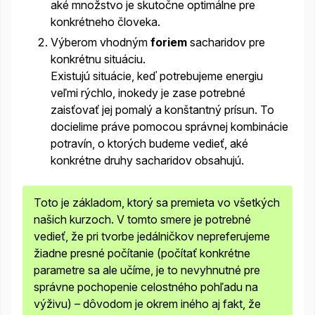
aké množstvo je skutočne optimálne pre
konkrétneho človeka.
Výberom vhodným
foriem
sacharidov pre
konkrétnu situáciu.
Existujú situácie, keď potrebujeme energiu
veľmi rýchlo, inokedy je zase potrebné
zaisťovať jej pomalý a konštantný prísun. To
docielime práve pomocou správnej kombinácie
potravín, o ktorých budeme vedieť, aké
konkrétne druhy sacharidov obsahujú.
Toto je základom, ktorý sa premieta vo všetkých
našich
kurzoch
. V tomto smere je potrebné
vedieť, že pri tvorbe jedálničkov nepreferujeme
žiadne presné počítanie (počítať konkrétne
parametre sa ale učíme, je to nevyhnutné pre
správne pochopenie celostného pohľadu na
výživu) – dôvodom je okrem iného aj fakt, že