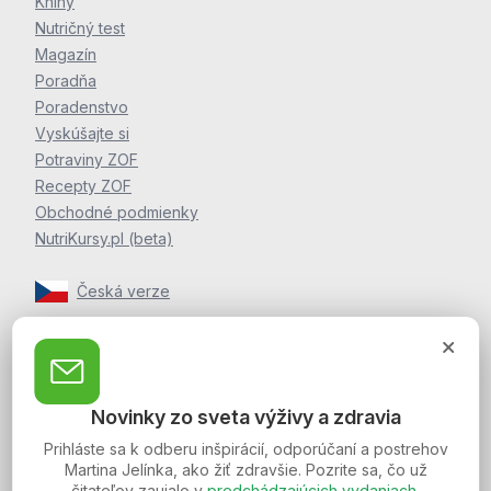
Knihy
Nutričný test
Magazín
Poradňa
Poradenstvo
Vyskúšajte si
Potraviny ZOF
Recepty ZOF
Obchodné podmienky
NutriKursy.pl (beta)
Česká verze
Zpravodaj Martina Jelínka
Zaregistrujte sa k odberu noviniek a postrehov o zdraví
Novinky zo sveta výživy a zdravia
Martina Jelínka.
Prihláste sa k odberu inšpirácií, odporúčaní a postrehov
Martina Jelínka, ako žiť zdravšie. Pozrite sa, čo už
čitateľov zaujalo v
predchádzajúcich vydaniach
.