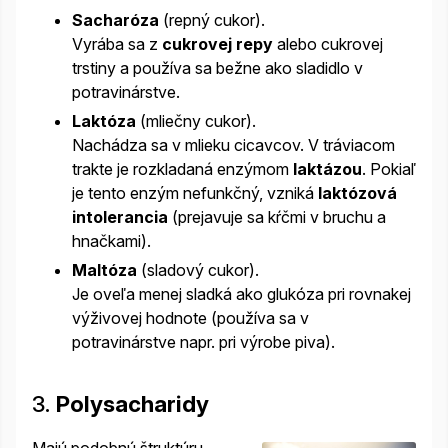
Sacharóza
(repný cukor).
Vyrába sa z
cukrovej repy
alebo cukrovej
trstiny a používa sa bežne ako sladidlo v
potravinárstve.
Laktóza
(mliečny cukor).
Nachádza sa v mlieku cicavcov. V tráviacom
trakte je rozkladaná enzýmom
laktázou
. Pokiaľ
je tento enzým nefunkčný, vzniká
laktózová
intolerancia
(prejavuje sa kŕčmi v bruchu a
hnačkami).
Maltóza
(sladový cukor).
Je oveľa menej sladká ako glukóza pri rovnakej
výživovej hodnote (používa sa v
potravinárstve napr. pri výrobe piva).
3.
Polysacharidy