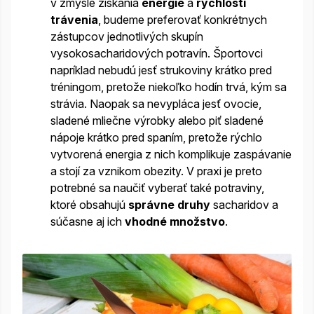
v zmysle získania
energie
a
rýchlosti
trávenia
, budeme preferovať konkrétnych
zástupcov jednotlivých skupín
vysokosacharidových potravín. Športovci
napríklad nebudú jesť strukoviny krátko pred
tréningom, pretože niekoľko hodín trvá, kým sa
strávia. Naopak sa nevypláca jesť ovocie,
sladené mliečne výrobky alebo piť sladené
nápoje krátko pred spaním, pretože rýchlo
vytvorená energia z nich komplikuje zaspávanie
a stojí za vznikom obezity. V praxi je preto
potrebné sa naučiť vyberať také potraviny,
ktoré obsahujú
správne druhy
sacharidov a
súčasne aj ich
vhodné množstvo
.