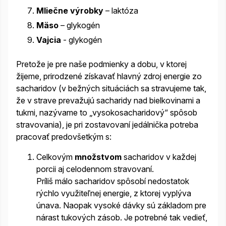
Mliečne výrobky
– laktóza
Mäso
– glykogén
Vajcia
- glykogén
Pretože je pre naše podmienky a dobu, v ktorej
žijeme, prirodzené získavať hlavný zdroj energie zo
sacharidov (v bežných situáciách sa stravujeme tak,
že v strave prevažujú sacharidy nad bielkovinami a
tukmi, nazývame to „vysokosacharidový“ spôsob
stravovania), je pri zostavovaní jedálnička potreba
pracovať predovšetkým s:
Celkovým
množstvom
sacharidov v každej
porcii aj celodennom stravovaní.
Príliš málo sacharidov spôsobí nedostatok
rýchlo využiteľnej energie, z ktorej vyplýva
únava. Naopak vysoké dávky sú základom pre
nárast tukových zásob. Je potrebné tak vedieť,