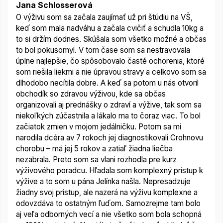
Jana Schlosserová
O výživu som sa začala zaujímať už pri štúdiu na VŠ,
keď som mala nadváhu a začala cvičiť a schudla 10kg a
to si držím dodnes. Skúšala som všetko možné a občas
to bol pokusomyl. V tom čase som sa nestravovala
úplne najlepšie, čo spôsobovalo časté ochorenia, ktoré
som riešila liekmi a nie úpravou stravy a celkovo som sa
dlhodobo necítila dobre. A keď sa potom u nás otvoril
obchodík so zdravou výživou, kde sa občas
organizovali aj prednášky o zdraví a výžive, tak som sa
niekoľkých zúčastnila a lákalo ma to čoraz viac. To bol
začiatok zmien v mojom jedálničku. Potom sa mi
narodila dcéra av 7 rokoch jej diagnostikovali Crohnovu
chorobu – má jej 5 rokov a zatiaľ žiadna liečba
nezabrala. Preto som sa vlani rozhodla pre kurz
výživového poradcu. Hľadala som komplexný prístup k
výžive a to som u pána Jelínka našla. Nepresadzuje
žiadny svoj prístup, ale nazerá na výživu komplexne a
odovzdáva to ostatným ľuďom. Samozrejme tam bolo
aj veľa odborných vecí a nie všetko som bola schopná