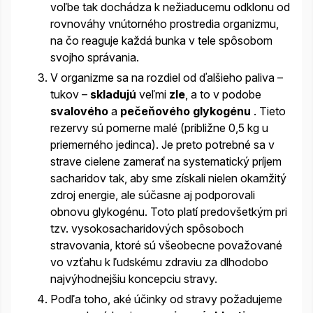
voľbe tak dochádza k nežiaducemu odklonu od
rovnováhy vnútorného prostredia organizmu,
na čo reaguje každá bunka v tele spôsobom
svojho správania.
V organizme sa na rozdiel od ďalšieho paliva –
tukov –
skladujú
veľmi
zle
, a to v podobe
svalového
a
pečeňového glykogénu
. Tieto
rezervy sú pomerne malé (približne 0,5 kg u
priemerného jedinca). Je preto potrebné sa v
strave cielene zamerať na systematický príjem
sacharidov tak, aby sme získali nielen okamžitý
zdroj energie, ale súčasne aj podporovali
obnovu glykogénu. Toto platí predovšetkým pri
tzv. vysokosacharidových spôsoboch
stravovania, ktoré sú všeobecne považované
vo vzťahu k ľudskému zdraviu za dlhodobo
najvýhodnejšiu koncepciu stravy.
Podľa toho, aké účinky od stravy požadujeme