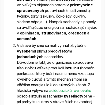
vo veľkých objemoch potom
v priemyselne
spracovaných
potravinách (müsli zmesi aj
tyčinky, torty, zákusky, čokolády, cukríky,
sladené nápoje…). Naopak sacharidy s pomaly
sa uvoľňujúcou energiou sa nachádzajú najviac
v
obilninách, strukovinách, orechoch
a
semenách
.
V strave by sme sa mali vyhnúť zbytočne
vysokému
príjmu predovšetkým
jednoduchých
sacharidov.
Dôvodom je fakt, že organizmus spracováva
túto zložku vďaka produkcii
inzulínu
(hormón
pankreasu, ktorý bráni nadmernému vzostupu
krvného cukru) a týmto mechanizmom sa
väčšina energie uloží do tukových zásob. Z
hľadiska vplyvu na
acidobázickú rovnováhu
pôsobia inzulín aj sacharidy
kyselinotvorne
–
pri prebytku cukrov v strave či ich nevhodnej