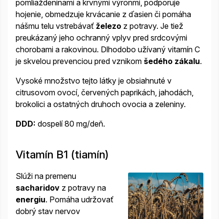
pomliaždeninami a krvnými výronmi, podporuje
hojenie, obmedzuje krvácanie z ďasien či pomáha
nášmu telu vstrebávať
železo
z potravy. Je tiež
preukázaný jeho ochranný vplyv pred srdcovými
chorobami a rakovinou. Dlhodobo užívaný vitamín C
je skvelou prevenciou pred vznikom
šedého zákalu
.
Vysoké množstvo tejto látky je obsiahnuté v
citrusovom ovocí, červených paprikách, jahodách,
brokolici a ostatných druhoch ovocia a zeleniny.
DDD:
dospelí 80 mg/deň.
Vitamín B1 (tiamín)
Slúži na premenu
sacharidov
z potravy na
energiu
. Pomáha udržovať
dobrý stav nervov