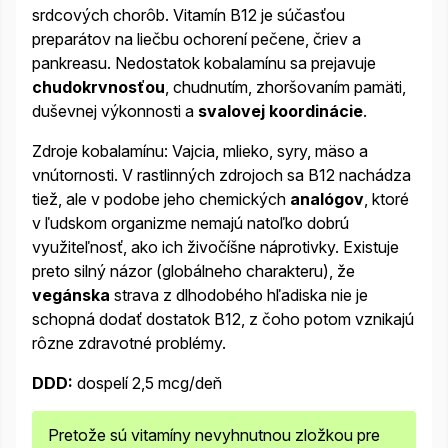
srdcových chorôb. Vitamín B12 je súčasťou
preparátov na liečbu ochorení pečene, čriev a
pankreasu. Nedostatok kobalamínu sa prejavuje
chudokrvnosťou
, chudnutím, zhoršovaním pamäti,
duševnej výkonnosti a
svalovej koordinácie
.
Zdroje kobalamínu: Vajcia, mlieko, syry, mäso a
vnútornosti. V rastlinných zdrojoch sa B12 nachádza
tiež, ale v podobe jeho chemických
analógov
, ktoré
v ľudskom organizme nemajú natoľko dobrú
využiteľnosť, ako ich živočíšne náprotivky. Existuje
preto silný názor (globálneho charakteru), že
vegánska
strava z dlhodobého hľadiska nie je
schopná dodať dostatok B12, z čoho potom vznikajú
rôzne zdravotné problémy.
DDD:
dospelí 2,5 mcg/deň
Pretože sú vitamíny nevyhnutnou zložkou pre