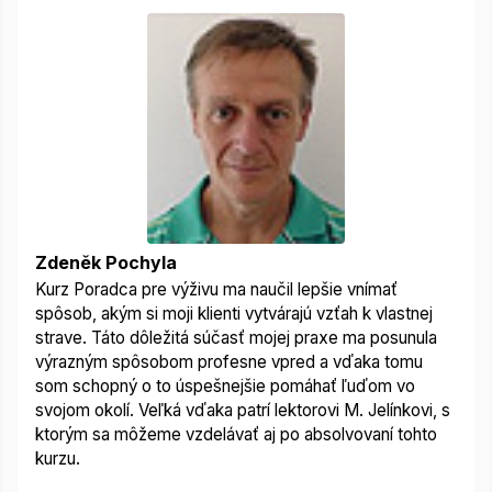
Zdeněk Pochyla
Kurz Poradca pre výživu ma naučil lepšie vnímať
spôsob, akým si moji klienti vytvárajú vzťah k vlastnej
strave.
Táto dôležitá súčasť mojej praxe ma posunula
výrazným spôsobom profesne vpred a vďaka tomu
som schopný o to úspešnejšie pomáhať ľuďom vo
svojom okolí. Veľká vďaka patrí lektorovi M. Jelínkovi, s
ktorým sa môžeme vzdelávať aj po absolvovaní tohto
kurzu.