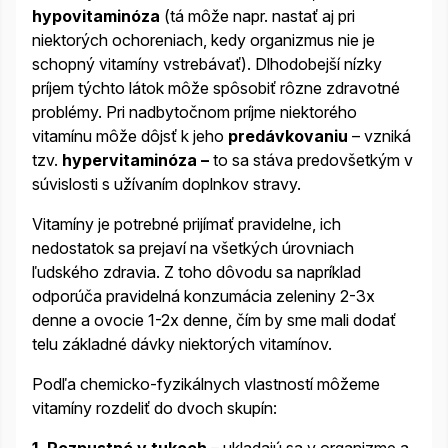
hypovitaminóza
(tá môže napr. nastať aj pri
niektorých ochoreniach, kedy organizmus nie je
schopný vitamíny vstrebávať). Dlhodobejší nízky
príjem týchto látok môže spôsobiť rôzne zdravotné
problémy. Pri nadbytočnom príjme niektorého
vitamínu môže dôjsť k jeho
predávkovaniu
– vzniká
tzv.
hypervitaminóza –
to sa stáva predovšetkým v
súvislosti s užívaním doplnkov stravy.
Vitamíny je potrebné prijímať pravidelne, ich
nedostatok sa prejaví na všetkých úrovniach
ľudského zdravia. Z toho dôvodu sa napríklad
odporúča pravidelná konzumácia zeleniny 2-3x
denne a ovocie 1-2x denne, čím by sme mali dodať
telu základné dávky niektorých vitamínov.
Podľa chemicko-fyzikálnych vlastností môžeme
vitamíny rozdeliť do dvoch skupín:
1.
Rozpustné v tukoch
– ukladajú sa v organizme a