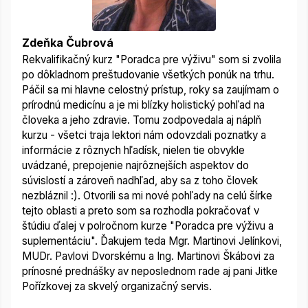
Zdeňka Čubrová
Rekvalifikačný kurz "Poradca pre výživu" som si zvolila
po dôkladnom preštudovanie všetkých ponúk na trhu.
Páčil sa mi hlavne celostný prístup, roky sa zaujímam o
prírodnú medicínu a je mi blízky holistický pohľad na
človeka a jeho zdravie. Tomu zodpovedala aj náplň
kurzu - všetci traja lektori nám odovzdali poznatky a
informácie z rôznych hľadísk, nielen tie obvykle
uvádzané, prepojenie najrôznejších aspektov do
súvislostí a zároveň nadhľad, aby sa z toho človek
nezbláznil :). Otvorili sa mi nové pohľady na celú šírke
tejto oblasti a preto som sa rozhodla pokračovať v
štúdiu ďalej v polročnom kurze "Poradca pre výživu a
suplementáciu". Ďakujem teda Mgr. Martinovi Jelínkovi,
MUDr. Pavlovi Dvorskému a Ing. Martinovi Škábovi za
prínosné prednášky av neposlednom rade aj pani Jitke
Pořízkovej za skvelý organizačný servis.