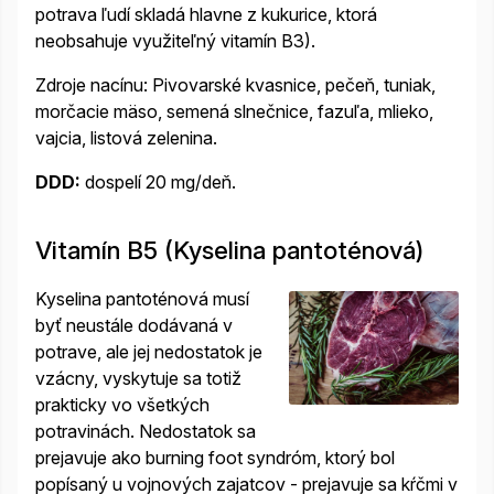
potrava ľudí skladá hlavne z kukurice,
ktorá
neobsahuje využiteľný vitamín B3).
Zdroje nacínu: Pivovarské kvasnice, pečeň, tuniak,
morčacie mäso, semená slnečnice, fazuľa, mlieko,
vajcia, listová zelenina.
DDD:
dospelí 20 mg/deň.
Vitamín B5 (Kyselina pantoténová)
Kyselina pantoténová musí
byť neustále dodávaná v
potrave, ale jej nedostatok je
vzácny, vyskytuje sa totiž
prakticky vo všetkých
potravinách. Nedostatok sa
prejavuje ako burning foot syndróm, ktorý bol
popísaný u vojnových zajatcov - prejavuje sa kŕčmi v