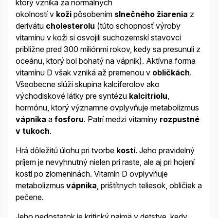
ktorý vzniká za normálnych
okolností v
koži
pôsobením
slnečného žiarenia
z
derivátu
cholesterolu
(túto schopnosť výroby
vitamínu v koži si osvojili suchozemskí stavovci
približne pred 300 miliónmi rokov, kedy sa presunuli z
oceánu, ktorý bol bohatý na vápnik). Aktívna forma
vitamínu D však vzniká až premenou v
obličkách
.
Všeobecne slúži skupina kalciferolov ako
východiskové látky pre syntézu
kalcitriolu
,
hormónu, ktorý významne ovplyvňuje metabolizmus
vápnika
a
fosforu
. Patrí medzi vitamíny
rozpustné
v tukoch
.
Hrá dôležitú úlohu pri tvorbe
kostí
. Jeho pravidelný
príjem je nevyhnutný nielen pri raste, ale aj pri hojení
kostí po zlomeninách. Vitamín D ovplyvňuje
metabolizmus
vápnika
, prištítnych teliesok, obličiek a
pečene.
Jeho nedostatok je kritický najmä v detstve, kedy