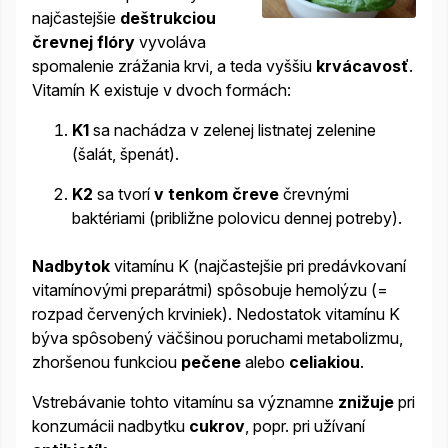
najčastejšie
deštrukciou
črevnej flóry
vyvoláva
spomalenie zrážania krvi, a teda vyššiu
krvácavosť
.
Vitamín K existuje v dvoch formách:
K1
sa nachádza v zelenej listnatej zelenine
(šalát, špenát).
K2
sa tvorí
v tenkom čreve
črevnými
baktériami (približne polovicu dennej potreby).
Nadbytok
vitamínu K (najčastejšie pri predávkovaní
vitamínovými preparátmi) spôsobuje hemolýzu (=
rozpad červených krviniek). Nedostatok vitamínu K
býva spôsobený väčšinou poruchami metabolizmu,
zhoršenou funkciou
pečene
alebo
celiakiou
.
Vstrebávanie tohto vitamínu sa významne
znižuje
pri
konzumácii nadbytku
cukrov
, popr. pri užívaní