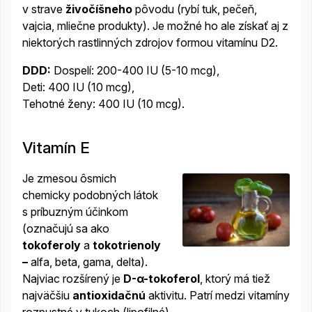
v strave
živočíšneho
pôvodu (rybí tuk, pečeň,
vajcia, mliečne produkty). Je možné ho ale získať aj z
niektorých rastlinných zdrojov formou vitamínu D2.
DDD:
Dospelí: 200-400 IU (5-10 mcg),
Deti: 400 IU (10 mcg),
Tehotné ženy: 400 IU (10 mcg).
Vitamín E
Je zmesou ôsmich
chemicky podobných látok
s príbuzným účinkom
(označujú sa ako
tokoferoly
a
tokotrienoly
–
alfa, beta, gama, delta).
Najviac rozšírený je
D-α-tokoferol
, ktorý má tiež
najväčšiu
antioxidačnú
aktivitu. Patrí medzi vitamíny
rozpustné v tukoch (lipofilné).