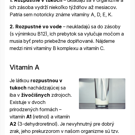
ich zásoba vydrží niekoľko týždňov až mesiacov.
Patria sem notoricky známe vitamíny A, D, E, K.
2.
Rozpustné vo vode
– neukladajú sa do zásoby
(s výnimkou B12), ich prebytok sa vylučuje močom a
musia byť preto priebežne doplňované. Nájdeme
medzi nimi vitamíny B komplexu a vitamín C.
Vitamín A
Je látkou
rozpustnou v
tukoch
nachádzajúcej sa
iba v
živočíšnych
zdrojoch.
Existuje v dvoch
prirodzených formách –
vitamín
A1
(retinol) a vitamín
A2
(3-dehydroretinol). Je nevyhnutný pre dobrý
zrak, jeho prekurzorom v našom organizme sú tzv.