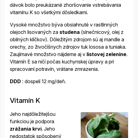
dávok bolo preukázané zhoršovanie vstrebávania
vitamínu K so všetkými dôsledkami.
Vysoké množstvo býva obsiahnuté v rastlinných
olejoch lisovaných za
studena
(slnečnicový, olej z
obilných klíčkov). Dôležitým zdrojom sú aj mandle a
orechy, zo živočíšnych zdrojov tuk lososa a tuniaka.
Zaujímavé množstvo nájdeme aj v
listovej zelenine
.
Vitamín E sa ničí počas kuchynskej úpravy a pri
spracovaní potravín, vrátane zmrazenia.
DDD
: dospelí 12 mg/deň.
Vitamín K
Jeho najdôležitejšou
funkciou je podpora
zrážania krvi
. Jeho
nedostatok spôsobený