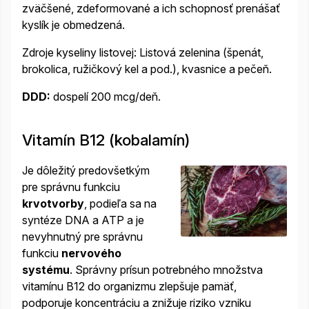
zväčšené, zdeformované a ich schopnosť prenášať
kyslík je obmedzená.
Zdroje kyseliny listovej: Listová zelenina (špenát,
brokolica, ružičkový kel a pod.), kvasnice a pečeň.
DDD:
dospelí 200 mcg/deň.
Vitamín B12 (kobalamín)
Je dôležitý predovšetkým
pre správnu funkciu
krvotvorby
, podieľa sa na
syntéze DNA a ATP a je
nevyhnutný pre správnu
funkciu
nervového
systému
. Správny prísun potrebného množstva
vitamínu B12 do organizmu zlepšuje pamäť,
podporuje koncentráciu a znižuje riziko vzniku