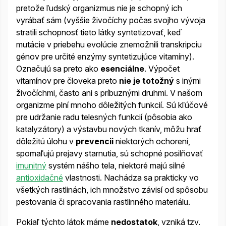
pretože ľudský organizmus nie je schopný ich
vyrábať sám (vyššie živočíchy počas svojho vývoja
stratili schopnosť tieto látky syntetizovať, keď
mutácie v priebehu evolúcie znemožnili transkripciu
génov pre určité enzýmy syntetizujúce vitamíny).
Označujú sa preto ako
esenciálne
. Výpočet
vitamínov pre človeka preto
nie je totožný
s inými
živočíchmi, často ani s príbuznými druhmi. V našom
organizme plní mnoho dôležitých funkcií. Sú kľúčové
pre udržanie radu telesných funkcií (pôsobia ako
katalyzátory) a výstavbu nových tkanív, môžu hrať
dôležitú úlohu v
prevencii
niektorých ochorení,
spomaľujú prejavy starnutia, sú schopné posilňovať
imunitný
systém nášho tela, niektoré majú silné
antioxidačné
vlastnosti. Nachádza sa prakticky vo
všetkých rastlinách, ich množstvo závisí od spôsobu
pestovania či spracovania rastlinného materiálu.
Pokiaľ týchto látok máme
nedostatok
, vzniká tzv.