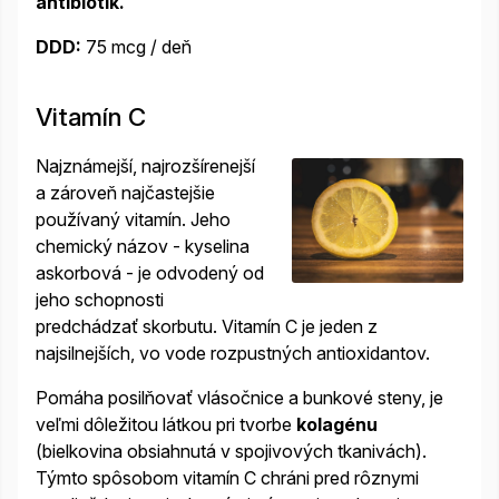
antibiotík.
DDD:
75 mcg / deň
Vitamín C
Najznámejší, najrozšírenejší
a zároveň najčastejšie
používaný vitamín. Jeho
chemický názov - kyselina
askorbová - je odvodený od
jeho schopnosti
predchádzať skorbutu. Vitamín C je jeden z
najsilnejších, vo vode rozpustných antioxidantov.
Pomáha posilňovať vlásočnice a bunkové steny, je
veľmi dôležitou látkou pri tvorbe
kolagénu
(bielkovina obsiahnutá v spojivových tkanivách).
Týmto spôsobom vitamín C chráni pred rôznymi