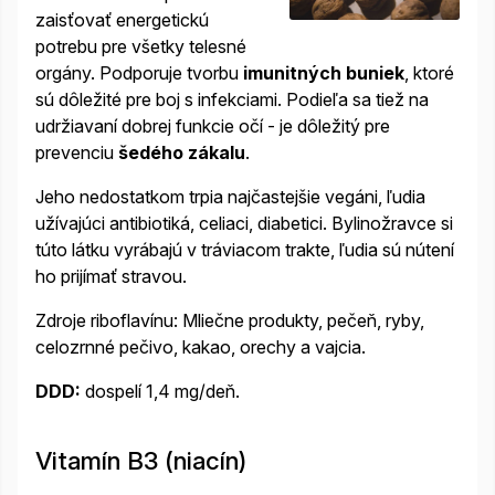
zaisťovať energetickú
potrebu pre všetky telesné
orgány. Podporuje tvorbu
imunitných buniek
, ktoré
sú dôležité pre boj s infekciami. Podieľa sa tiež na
udržiavaní dobrej funkcie
očí - je dôležitý pre
prevenciu
šedého zákalu
.
Jeho nedostatkom trpia najčastejšie vegáni, ľudia
užívajúci antibiotiká, celiaci, diabetici. Bylinožravce si
túto látku vyrábajú v tráviacom trakte, ľudia sú nútení
ho prijímať stravou.
Zdroje riboflavínu: Mliečne produkty, pečeň, ryby,
celozrnné pečivo, kakao, orechy a vajcia.
DDD:
dospelí 1,4 mg/deň.
Vitamín B3 (niacín)