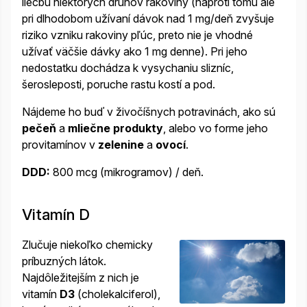
liečbu niektorých druhov rakoviny (naproti tomu ale
pri dlhodobom užívaní dávok nad 1 mg/deň zvyšuje
riziko vzniku rakoviny pľúc, preto nie je vhodné
užívať väčšie dávky ako 1 mg denne). Pri jeho
nedostatku dochádza k vysychaniu slizníc,
šerosleposti, poruche rastu kostí a pod.
Nájdeme ho buď v živočíšnych potravinách, ako sú
pečeň
a
mliečne produkty
, alebo vo forme jeho
provitamínov v
zelenine
a
ovocí
.
DDD:
800 mcg (mikrogramov) / deň.
Vitamín D
Zlučuje niekoľko chemicky
príbuzných látok.
Najdôležitejším z nich je
vitamín
D3
(cholekalciferol),