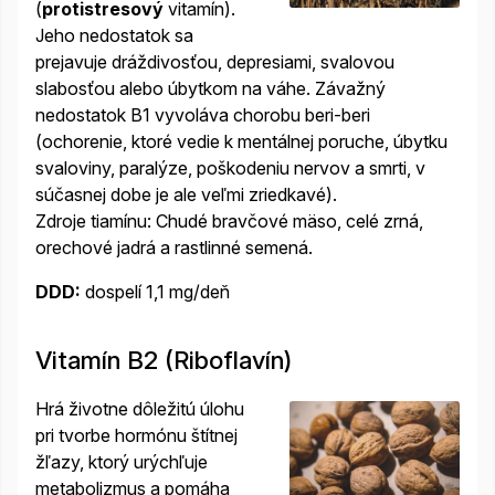
(
protistresový
vitamín).
Jeho nedostatok sa
prejavuje dráždivosťou, depresiami, svalovou
slabosťou alebo úbytkom na váhe. Závažný
nedostatok B1 vyvoláva chorobu beri-beri
(ochorenie, ktoré vedie k mentálnej poruche, úbytku
svaloviny, paralýze, poškodeniu nervov a smrti, v
súčasnej dobe je ale veľmi zriedkavé).
Zdroje tiamínu: Chudé bravčové mäso, celé zrná,
orechové jadrá a rastlinné semená.
DDD:
dospelí 1,1 mg/deň
Vitamín B2 (Riboflavín)
Hrá životne dôležitú úlohu
pri tvorbe hormónu štítnej
žľazy, ktorý urýchľuje
metabolizmus a pomáha