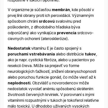
V organizme je súčasťou
membrán
, kde pôsobí v
prvej línii obrany proti ich peroxidácii. Významným
spôsobom chráni
srdcovú
svalovinu pred
poškodením, z dlhodobého hľadiska býva
odporúčaný ako vynikajúca
prevencia
srdcovo-
cievnych ochorení (ateroskleróze).
Nedostatok
vitamínu E je často spojený s
poruchami vstrebávania
alebo distribúcie
tukov
,
ako je napr. cystická fibróza, alebo u pacientov po
resekcii čreva. Môže sa prejaviť vo forme
neurologických ťažkostí, znížení obranyschopnosti
alebo poruchou funkcie gonád, čo môže viesť až k
neplodnosti
. Obzvlášť u novorodencov môže
nedostatok vyvolať anémiu spôsobenú skrátením
životnosti červených krviniek. V porovnaní s inými
vitamínmi rozpustnými v tukoch je tokoferol relatívne
málo toxický. U dlhodobo užívaných vysokých