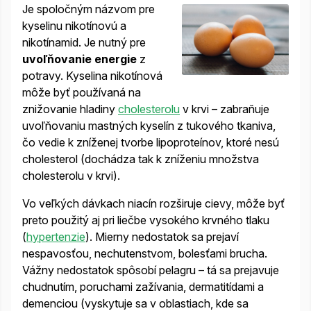
Je spoločným názvom pre
kyselinu nikotínovú a
nikotínamid. Je nutný pre
uvoľňovanie energie
z
potravy. Kyselina nikotínová
môže byť používaná na
znižovanie hladiny
cholesterolu
v krvi – zabraňuje
uvoľňovaniu mastných kyselín z tukového tkaniva,
čo vedie k zníženej tvorbe lipoproteínov, ktoré nesú
cholesterol (dochádza tak k zníženiu množstva
cholesterolu v krvi).
Vo veľkých dávkach niacín rozširuje cievy, môže byť
preto použitý aj pri liečbe vysokého krvného tlaku
(
hypertenzie
). Mierny nedostatok sa prejaví
nespavosťou, nechutenstvom, bolesťami brucha.
Vážny nedostatok spôsobí pelagru – tá sa prejavuje
chudnutím, poruchami zažívania, dermatitídami a
demenciou (vyskytuje sa v oblastiach, kde sa