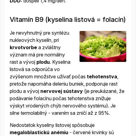
DDD:
dospelí 1,4 mg/deň.
Vitamín B9 (kyselina listová = folacín)
Je nevyhnutný pre syntézu
nukleových kyselín, pri
krvotvorbe
a zvláštny
význam má pre normálny
rast a vývoj
plodu
. Kyselina
listová sa odporúča vo
zvýšenom množstve užívať počas
tehotenstva
,
pretože napomáha deleniu buniek, podporuje rast
plodu a vývoj
nervovej sústavy
(je preukázané, že
podávanie folacínu počas tehotenstva znižuje
výskyt vrodených chýb nervového systému). Je
silne termolabilný - varením sa zničí až z 95%.
Nedostatok kyseliny listovej spôsobuje
megaloblastickú anémiu
- červené krvinky sú