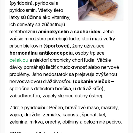
(pyridoxín), pyridoxal a
pyridoxamín. Všetky tieto
látky sú účinné ako vitamíny,
ich deriváty sa zúčastňujú
metabolizmu
aminokyselín
a
sacharidov
. Jeho
väčšie množstvo potrebujú ľudia, ktorí majú veľký
prísun bielkovín (
športovci
), ženy užívajúce
hormonálnu antikoncepciu
, osoby trpiace
celiakiou
a niektorí chronicky chorí ľudia. Väčšie
dávky pomáhajú liečiť chudokrvnosť alebo nervové
problémy. Jeho nedostatok sa prejavuje zvýšenou
nervosvalovou dráždivosťou (
cukanie viečok
–
spoločne s deficitom horčíka, u detí až kŕče),
zábudlivosťou, zápaly sliznice dutiny ústnej.
Zdroje pyridoxínu: Pečeň, bravčové mäso, makrely,
vajcia, droždie, zemiaky, kapusta, špenát, kel,
zelenina, mrkva, orechy, obilniny a celozrnné pečivo.