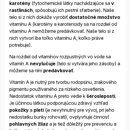
karotény
(fytochemické látky nachádzajúce sa
v
rastlinách
, spôsobujú ich pestré sfarbenie). Naše
telo si z nich dokáže vyrobiť
dostatočné množstvo
vitamínu A (karotény a karotenoidy sa na rozdiel od
vitamínu A nemôžeme predávkovať. Naše telo si z
nich vytvorí iba toľko vitamínu A, koľko práve
potrebuje).
Na rozdiel od vitamínov rozpustných vo vode sa
vitamín A
nevylučuje
(telo si vytvára jeho zásoby) a
môžeme sa ním
predávkovať
.
Vitamín A je nutný pre tvorbu rodopsinu, zrakového
pigmentu používaného za nízkeho osvetlenia.
Nedostatok vitamínu A preto vedie k
šerosleposti
.
Je účinnou látkou podporujúcou zdravý vzhľad
pokožky
a
pleti
(je nevyhnutný pre vývoj, pri jeho
nedostatku bunky rohovatí), ovplyvňuje činnosť
pohlavných žliaz
a je tiež dôležitý pre prevenciu a