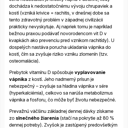
dochádza k nedostatočnému vývoju chrupaviek a
kostí (vzniká krivice = rachitis, v dnešnej dobe sa
tento zdravotný problém v západnej civilizácii
prakticky nevyskytuje. Aj napriek tomu je napríklad
bežnou praxou podávať novorodencom vit D v
kvapkách ako prevenciu pred vznikom rachitídy). U
dospelých nastáva porucha ukladania vápnika do
kostí, čím sa zvyšuje riziko vzniku zlomenín (tzv.
osteomalácia).
Prebytok vitamínu D spôsobuje
vyplavovanie
vápnika
z kostí. Jeho nadmerný prísun je
nebezpečný – zvyšuje sa hladina vápnika v sére
(hyperkalciémia), celkovo sa narúša metabolizmus
vápnika a fosforu, čo môže byť životu nebezpečné.
Prevažnú väčšinu základnej dennej dávky získame
zo
slnečného žiarenia
(stačí na pokrytie až 80 %
dennej potreby). Zvyšok je zastúpený predovšetkým