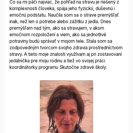
Čo sa mi páči najviac, že pohľad na stravu je riešený z
komplexnosti človeka, spája jeho fyzickú, duševnú i
emočnú podstatu. Naučila som sa o strave premýšľať
inak, než len o potrebe alebo zážitku z jedla.
Dnes
premýšľam nad tým, ako sa stravujem, v akom
emočnom rozpoložení a viem, ako sa jednotlivé
potraviny budú správať v mojom tele. Stala som sa
zodpovedným tvorcom svojho zdravia prostredníctvom
stravy. A tieto moje znalosti využívam aj pri zostavovaní
jedálnička pre moju rodinu a tiež vo svojej práci
koordinátorky programu Skutočne zdravé školy.