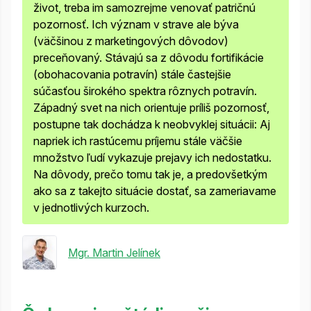
život, treba im samozrejme venovať patričnú
pozornosť. Ich význam v strave ale býva
(väčšinou z marketingových dôvodov)
preceňovaný. Stávajú sa z dôvodu fortifikácie
(obohacovania potravín) stále častejšie
súčasťou širokého spektra rôznych potravín.
Západný svet na nich orientuje príliš pozornosť,
postupne tak dochádza k neobvyklej situácii: Aj
napriek ich rastúcemu príjemu stále väčšie
množstvo ľudí vykazuje prejavy ich nedostatku.
Na dôvody, prečo tomu tak je, a predovšetkým
ako sa z takejto situácie dostať, sa zameriavame
v jednotlivých
kurzoch
.
Mgr. Martin Jelínek