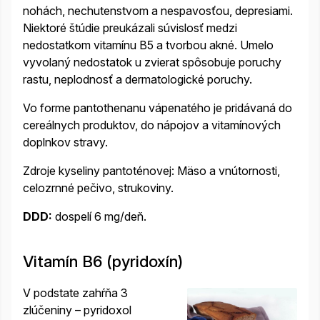
nohách, nechutenstvom a nespavosťou, depresiami.
Niektoré štúdie preukázali súvislosť medzi
nedostatkom vitamínu B5 a tvorbou akné.
Umelo
vyvolaný nedostatok u zvierat spôsobuje poruchy
rastu, neplodnosť a dermatologické poruchy.
Vo forme pantothenanu vápenatého je pridávaná do
cereálnych produktov, do nápojov a vitamínových
doplnkov stravy.
Zdroje kyseliny pantoténovej: Mäso a vnútornosti,
celozrnné pečivo, strukoviny.
DDD:
dospelí 6 mg/deň.
Vitamín B6 (pyridoxín)
V podstate zahŕňa 3
zlúčeniny – pyridoxol