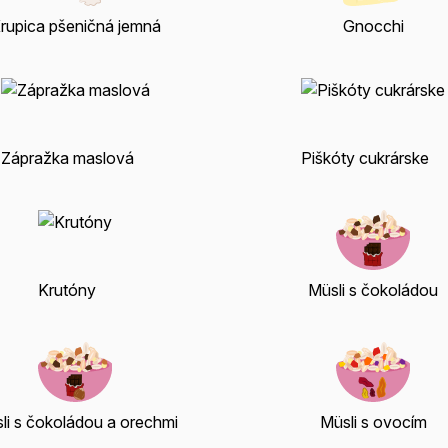
rupica pšeničná jemná
Gnocchi
Zápražka maslová
Piškóty cukrárske
Krutóny
Müsli s čokoládou
li s čokoládou a orechmi
Müsli s ovocím