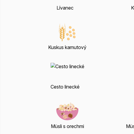
Lívanec
K
Kuskus kamutový
Cesto linecké
Müsli s orechmi
Müs