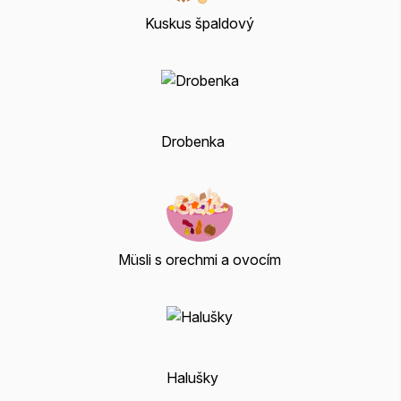
Kuskus špaldový
Drobenka
Müsli s orechmi a ovocím
Halušky