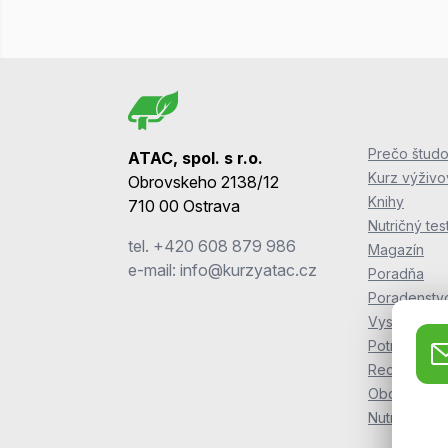
Prečo študo
ATAC, spol. s r.o.
Kurz výživ
Obrovskeho 2138/12
Knihy
710 00 Ostrava
Nutričný tes
tel.
+420 608 879 986
Magazín
e-mail:
info@kurzyatac.cz
Poradňa
Poradenstv
Vyskúšajte s
Potraviny Z
Recepty ZO
Obchodné 
NutriKursy.p