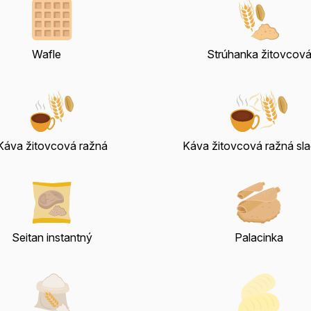
Wafle
Strúhanka žitovcov
Káva žitovcová ražná
Káva žitovcová ražná sl
Seitan instantný
Palacinka