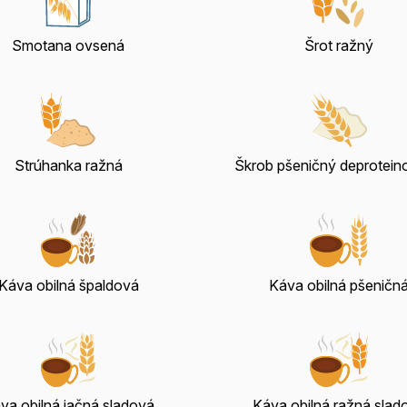
Smotana ovsená
Šrot ražný
Strúhanka ražná
Škrob pšeničný deprotei
Káva obilná špaldová
Káva obilná pšeničn
va obilná jačná sladová
Káva obilná ražná slad