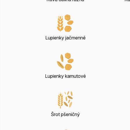
Lupienky jačmenné
Lupienky kamutové
Šrot pšeničný