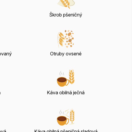
Škrob pšeničný
novaný
Otruby ovsené
á
Káva obilná ječná
ová
Káva obilná pšeničná sladová