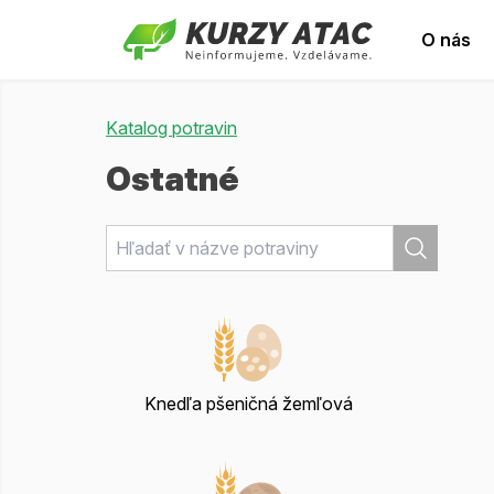
O nás
Katalog potravin
Ostatné
Knedľa pšeničná žemľová