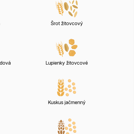
á
Šrot žitovcový
adová
Lupienky žitovcové
Kuskus jačmenný