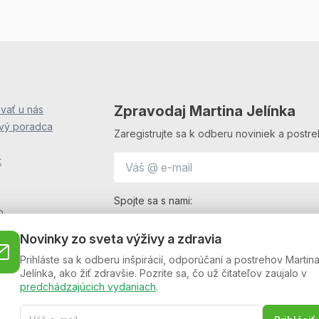
Zpravodaj Martina Jelínka
vať u nás
ový poradca
Zaregistrujte sa k odberu noviniek a postre
t
Spojte sa s nami:
o
i
Novinky zo sveta výživy a zdravia
OF
Prihláste sa k odberu inšpirácií, odporúčaní a postrehov Martin
F
Jelínka, ako žiť zdravšie. Pozrite sa, čo už čitateľov zaujalo v
podmienky
predchádzajúcich vydaniach
.
l (beta)