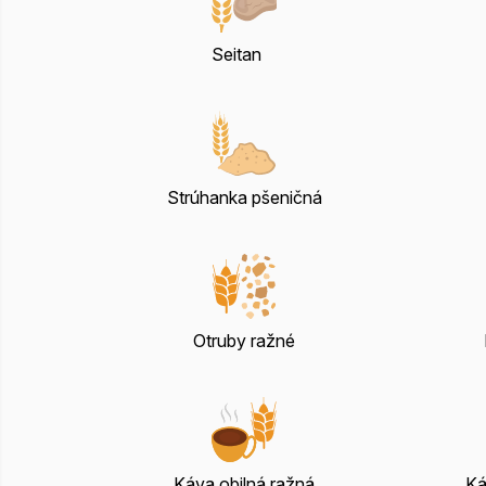
Seitan
Strúhanka pšeničná
Otruby ražné
Káva obilná ražná
Ká