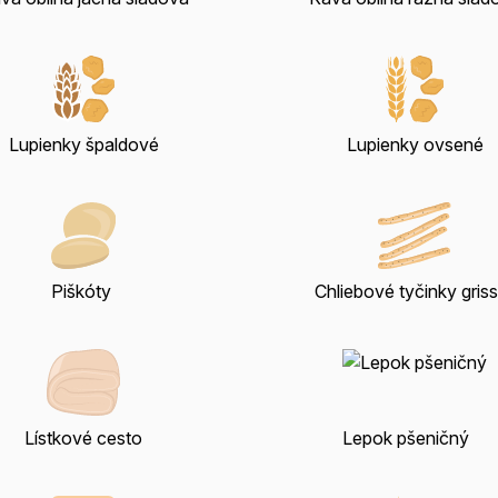
Lupienky špaldové
Lupienky ovsené
Piškóty
Chliebové tyčinky griss
Lístkové cesto
Lepok pšeničný