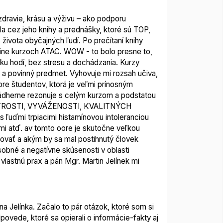
dravie, krásu a výživu – ako podporu
a cez jeho knihy a prednášky, ktoré sú TOP,
ivota obyčajných ľudí. Po prečítaní knihy
-line kurzoch ATAC. WOW - to bolo presne to,
ku hodí, bez stresu a dochádzania. Kurzy
a povinný predmet. Vyhovuje mi rozsah učiva,
pre študentov, ktorá je veľmi prínosným
ádherne rezonuje s celým kurzom a podstatou
a PESTROSTI, VYVÁŽENOSTI, KVALITNÝCH
 ľuďmi trpiacimi histamínovou intoleranciou
mi atď. av tomto oore je skutočne veľkou
erovať a akým by sa mal postihnutý človek
sobné a negatívne skúsenosti v oblasti
vlastnú prax a pán Mgr. Martin Jelínek mi
a Jelínka. Začalo to pár otázok, ktoré som si
dpovede, ktoré sa opierali o informácie-fakty aj