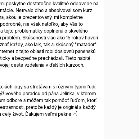
o mi poskytne dostatočne kvalitné odpovede na
ntácie. Netrvalo dlho a
absolvoval som kurz
ma, akou je prezentovaný, mi kompletne
podrobné, nie však natoľko, aby Vás to
a tejto problematiky
doplnenú o skvelého
či problém. Skúsenosti viac ako 15 rokov hovorí
znať každý, ako laik, tak aj skúsený "matador"
ternet z tejto oblasti robí doslovnú panenskú
icky a bezpečne prechádzali. Tieto nabité
jej ceste vzdelania v ďalších kurzoch.
ekciách jogy sa stretávam s rôznymi typmi ľudí.
 výživového poradcu od pána Jelínka, v ktorom
 inom odbore a môžem tak pomôcť ľuďom, ktorí
trannosti, pretože každý je originál a každý
 celý život.
Ďakujem veľmi pekne :-)