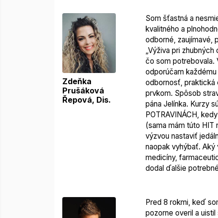
Som šťastná a nesmier
kvalitného a plnohodn
odborné, zaujímavé, p
„Výživa pri zhubných 
čo som potrebovala. 
odporúčam každému be
Zdeňka
odbornosť, praktická 
Prušáková
prvkom. Spôsob strav
Řepová, Dis.
pána Jelínka. Kurzy
POTRAVINÁCH, kedy vš
(sama mám túto HIT n
výzvou nastaviť jedál
naopak vyhýbať. Aký v
medicíny, farmaceutic
dodal ďalšie potreb
Pred 8 rokmi, keď som
pozorne overil a uisti