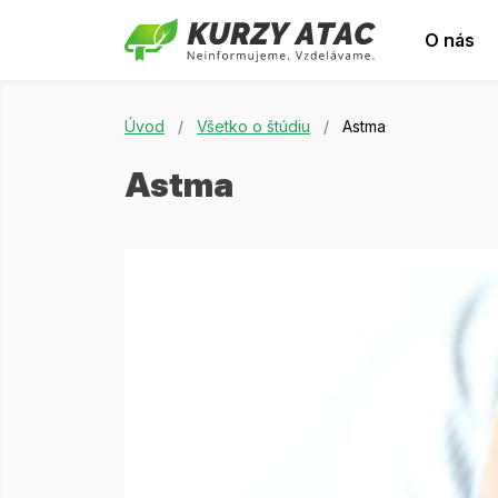
O nás
Úvod
/
Všetko o štúdiu
/
Astma
Astma