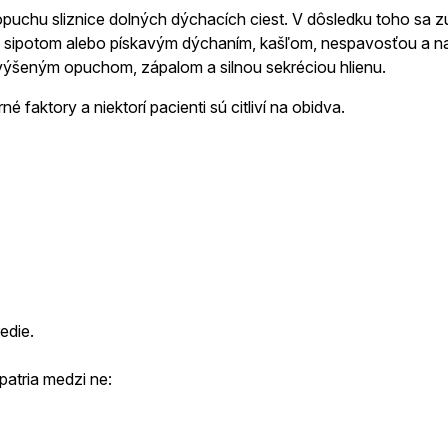
opuchu sliznice
dolných
dýchacích ciest. V dôsledku toho sa z
je sipotom alebo pískavým dýchaním, kašľom, nespavosťou a n
výšeným opuchom, zápalom a silnou sekréciou hlienu.
rné
faktory a niektorí pacienti sú citliví na obidva.
edie.
 patria medzi ne: