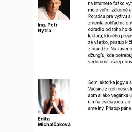
na internete ťažko vy
moje veľmi zákerné a 
Poradca pre výživu a 
zmenila pohľad na pot
Ing. Petr
odradilo od toho ho d
Nytra
lektora, ktorého preja
za všetko, prístup k 
z brandže. Na záver b
džungľu, kde potrebu
vedomosti ďalej odov
Som lektorka jogy a st
Väčšina z nich rieši 
som si ako vegánka us
u mňa cvičia jogu. Je
sme iný. Prístup pána
Edita
Michalčáková