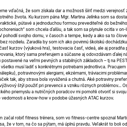
ne vďačná, že som získala dar a možnosti šíriť medzi verejnosť z
otného života. Ku kurzom pána Mgr. Martina Jelínka som sa dostal
raktické, pútavé a jednoduchou formou prevediteľné do bežného ž
ochoreniach“ som chcela ďalšiu, a tak som sa plynule ocitla v on
V pohodlí svojho domu, v časoch a tempe, kedy a ako sa to člove
z rozdielu. Zaradila by som ich ako povinnú školskú dochádzku 
časť kurzov (výuková hra), testovacia časť, videá, ale aj poradňa 
ovania, ktorý sama preferujem a súčasne aj odovzdávam ďalej n
 sú postavené na veľmi pevných a stabilných základoch – tj n
etko musí ladiť s konkrétnymi potrebami jednotlivca. Pracujem s
álepku), potravinovými alergiami, ekzémami, tráviacimi probléma
niček tak, aby strava bola vyvážená a chutná. Aké potraviny pref
ýživový štýl použiť pri prevencii a vzniku rôznych problémov... O
kého priemyslu a nutričných poradcov mi pomohli otvoriť si svoju 
né vedomosti a know-how v podobe úžasných ATAC kurzov.
 začal robiť fitness trénera, som vo fitness-centre spoznal Martin
l sa, že v tom, na čo sa pýtam, má úplnú pravdu. Veľakrát to boli o