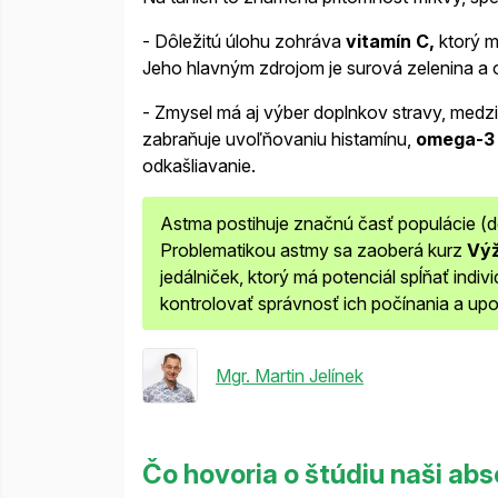
- Dôležitú úlohu zohráva
vitamín C,
ktorý m
Jeho hlavným zdrojom je surová zelenina a 
- Zmysel má aj výber doplnkov stravy, medzi 
zabraňuje uvoľňovaniu histamínu,
omega-
odkašliavanie.
Astma postihuje značnú časť populácie (det
Problematikou astmy sa zaoberá kurz
Výž
jedálniček, ktorý má potenciál spĺňať indi
kontrolovať správnosť ich počínania a upo
Mgr. Martin Jelínek
Čo hovoria o štúdiu naši abs