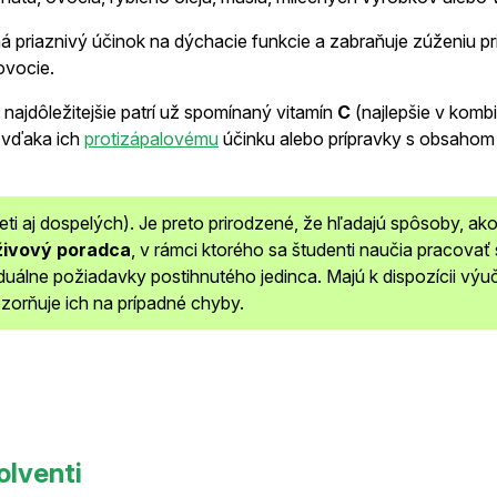
á priaznivý účinok na dýchacie funkcie a zabraňuje zúženiu p
ovocie.
najdôležitejšie patrí už spomínaný vitamín
C
(najlepšie v kombi
3
vďaka
ich
protizápalovému
účinku alebo prípravky s obsaho
i aj dospelých). Je preto prirodzené, že hľadajú spôsoby, ako 
ivový poradca
, v rámci ktorého sa študenti naučia pracov
viduálne požiadavky postihnutého jedinca. Majú k dispozícii vý
zorňuje ich na prípadné chyby.
olventi