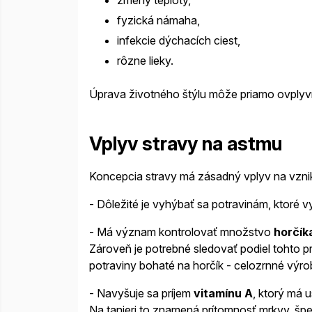
zmeny teploty,
fyzická námaha,
infekcie dýchacích ciest,
rôzne lieky.
Úprava životného štýlu môže priamo ovplyv
Vplyv stravy na astmu
Koncepcia stravy má zásadný vplyv na vznik
- Dôležité je vyhýbať sa potravinám, ktoré 
- Má význam kontrolovať množstvo
horčík
Zároveň je potrebné sledovať podiel tohto pr
potraviny bohaté na horčík - celozrnné výro
- Navyšuje sa príjem
vitamínu A
, ktorý má 
Na tanieri to znamená prítomnosť mrkvy, špe