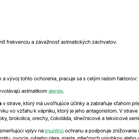
niť frekvenciu a závažnosť astmatických záchvatov.
 a vývoj tohto ochorenia, pracuje sa s celým radom faktorov:
vyvolávajú astmatikom
alergie
.
a
v strave, ktorý má uvoľňujúce účinky a zabraňuje sťahom pr
vku vo vzťahu k vápniku, ktorý je jeho antagonistom. V strave
bky, brokolica, orechy, čokoláda, slnečnicové a tekvicové sem
usmerňujúci vplyv na
imunitnú
ochranu a podporuje znižovanie 
nátu, ovocia, rybieho oleja, masla, mliečnych výrobkov alebo 