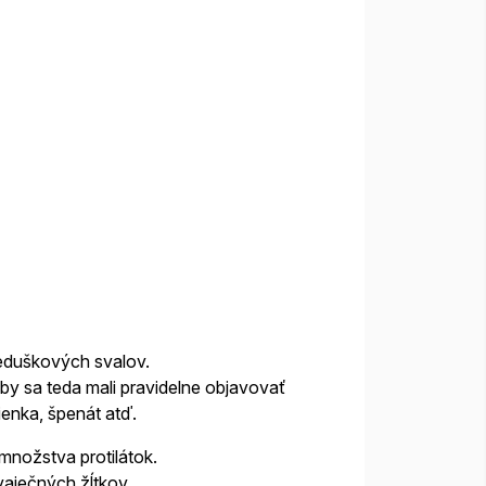
ieduškových svalov.
 by sa teda mali pravidelne objavovať
ienka, špenát atď.
množstva protilátok.
vaječných žĺtkov.