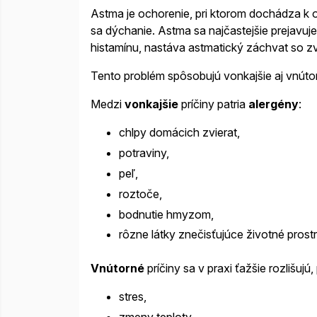
Astma
je ochorenie, pri ktorom dochádza k 
sa dýchanie. Astma sa najčastejšie prejavu
histamínu, nastáva astmatický záchvat so z
Tento problém spôsobujú vonkajšie aj vnúto
Medzi
vonkajšie
príčiny patria
alergény
:
chlpy domácich zvierat,
potraviny,
peľ,
roztoče,
bodnutie hmyzom,
rôzne látky znečisťujúce životné prostr
Vnútorné
príčiny sa v praxi ťažšie rozlišujú,
stres,