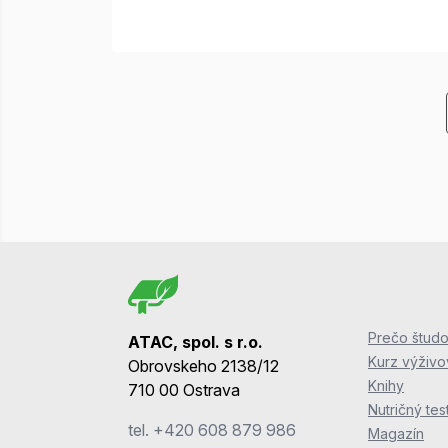
Prečo študo
ATAC, spol. s r.o.
Kurz výživ
Obrovskeho 2138/12
Knihy
710 00 Ostrava
Nutričný tes
tel.
+420 608 879 986
Magazín