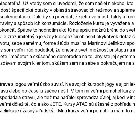
hľadateľná. Už vtedy som si uvedomil, že som našiel niekoho, kt
dosť špecifické otázky v oblasti stravovacích režimov a supleme
suplementáciu. Dalo by sa povedať, že jeho vecnosť, fakty a for
raviny a spôsob ich konzumácie. Rozloženie kurzu je vyvážené a 
okončiť. Spätne to hodnotím ako tú najlepšiu možnú bránu do svet
v je zrozumiteľný a je vždy k dispozícii objasniť akýkoľvek dotaz 
životu, sebe samému, forme štúdia musí na Martinovi Jelínkovi spo
y som veľmi rád podotkol, že dnešné svet, možnosť prístupu na in
jete “mačetu” a skúseného domorodca na to, aby ste jej systemat
zdávam svojim klientom, skúšam sám na sebe a pokračujem na svo
rava s jogou veľmi úzko súvisí. Na svojich kurzoch jógy a aj pri l
stravu alebo po čase ju začne riešiť. V tom mi veľmi pomohol kurz
poriadala stravu, ale tiež ma naďalej sprevádza ďalej, aj keď v
 veľmi dôležité, čo a ako JETE.
Kurzy ATAC sú úžasné z pohľadu nes
 Jelínka je úžasný a ľudský... Mňa kurzy veľmi pomohli a mám to na