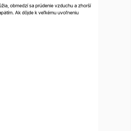
úžia, obmedzí sa prúdenie vzduchu a zhorší
apätím. Ak dôjde k veľkému uvoľneniu