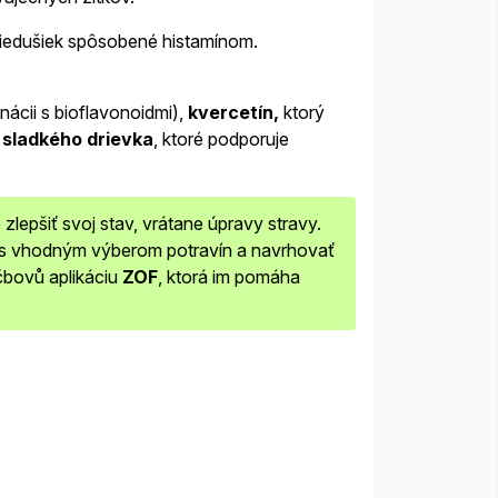
riedušiek spôsobené histamínom.
nácii s bioflavonoidmi),
kvercetín,
ktorý
m
sladkého drievka
, ktoré podporuje
zlepšiť svoj stav, vrátane úpravy stravy.
ať s vhodným výberom potravín a navrhovať
učbovů aplikáciu
ZOF
, ktorá im pomáha