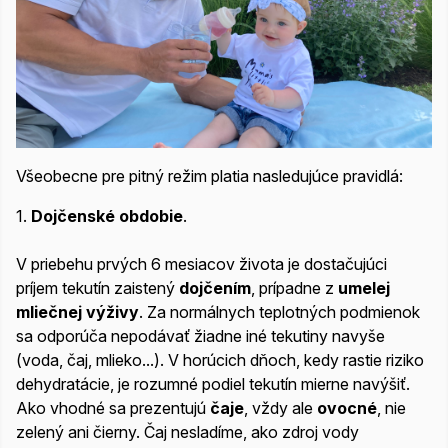
Všeobecne pre pitný režim platia nasledujúce pravidlá:
1.
Dojčenské obdobie
.
V priebehu prvých 6 mesiacov života je dostačujúci
príjem tekutín zaistený
dojčením
, prípadne z
umelej
mliečnej výživy
. Za normálnych teplotných podmienok
sa odporúča nepodávať žiadne iné tekutiny navyše
(voda, čaj, mlieko...). V horúcich dňoch, kedy rastie riziko
dehydratácie, je rozumné podiel tekutín mierne navýšiť.
Ako vhodné sa prezentujú
čaje
, vždy ale
ovocné
, nie
zelený ani čierny. Čaj nesladíme, ako zdroj vody