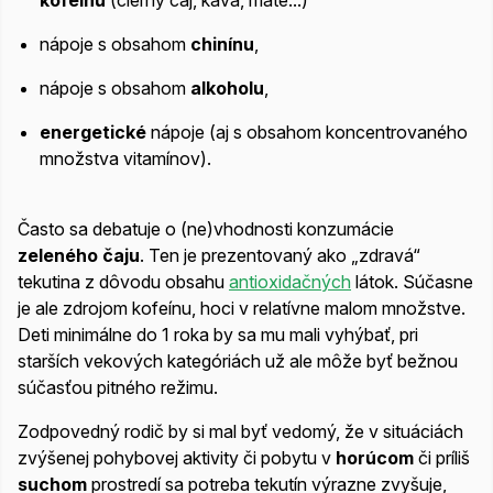
kofeínu
(čierny čaj, káva, maté...)
nápoje s obsahom
chinínu
,
nápoje s obsahom
alkoholu
,
energetické
nápoje (aj s obsahom koncentrovaného
množstva vitamínov).
Často sa debatuje o (ne)vhodnosti konzumácie
zeleného čaju
. Ten je prezentovaný ako „zdravá“
tekutina z dôvodu obsahu
antioxidačných
látok. Súčasne
je ale zdrojom kofeínu, hoci v relatívne malom množstve.
Deti minimálne do 1 roka by sa mu mali vyhýbať, pri
starších vekových kategóriách už ale môže byť bežnou
súčasťou pitného režimu.
Zodpovedný rodič by si mal byť vedomý, že v situáciách
zvýšenej pohybovej aktivity či pobytu v
horúcom
či príliš
suchom
prostredí sa potreba tekutín výrazne zvyšuje,