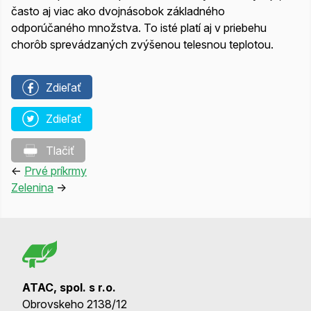
často aj viac ako dvojnásobok základného
odporúčaného množstva. To isté platí aj v priebehu
chorôb sprevádzaných zvýšenou telesnou teplotou.
Zdieľať
Zdieľať
Tlačiť
←
Prvé príkrmy
Zelenina
→
ATAC, spol. s r.o.
Obrovskeho 2138/12