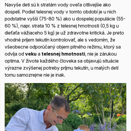
Navyše deti sú k stratám vody oveľa citlivejšie ako
dospelí. Podiel telesnej vody v tomto období je u nich
podstatne vyšší (75-80 %) ako u dospelej populácie (55-
60 %), napr. strata 10 % z telesnej hmotnosti (0,5 kg u
dieťaťa vážiaceho 5 kg) je už zdravotne kritická. Je preto
vhodné príjem tekutín kontrolovať, ale s vedomím, že
všeobecne odporúčaný objem pitného režimu, ktorý sa
odvíja od
veku
a
telesnej hmotnosti
, nie je zárukou
optima. V živote každého človeka sa objavujú situácie
výrazne zvýšenej potreby príjmu tekutín, u malých detí
tomu samozrejme nie je inak.