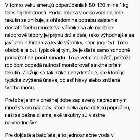
V tomto veku smerujú odporúčania k 80-120 ml na 1 kg
telesnej hmotnosti. Podiel mlieka v celkovom objeme
tekutín sa znižuje, s ohľadom na potrebu zaistenia
dostatočného množstva vápnika sa ale niektoré
názorové tábory jej príjmu držia ďalej (ako výhodnejšie sa
javí jeho náhrada za kyslé výrobky, napr. jogurty). Toto
obdobie je o. i. typické aj tým, že je dieťa samo schopné
poukázať na
pocit smädu
. To je veľmi dôležité, pretože
rodičom odpadá nutnosť monitorovať striktne príjem
tekutín. Znižuje sa tak riziko dehydratácie, pre ktorú je
typická zvýšená únava, bolesť hlavy alebo znížená
tvorba moču.
Pretože je trh v dnešnej dobe zaplavený nepreberným
množstvom nápojov, ktoré cielia aj na detskú populáciu,
rieši sa bežne dilema, aké tekutiny sú vlastne
najvhodnejšie:
Pre dojčatá a batoľatá je to jednoznačne voda v