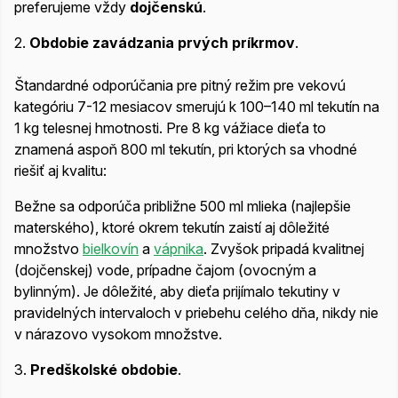
preferujeme vždy
dojčenskú
.
2.
Obdobie zavádzania prvých príkrmov
.
Štandardné odporúčania pre pitný režim pre vekovú
kategóriu 7-12 mesiacov smerujú k 100–140 ml tekutín na
1 kg telesnej hmotnosti. Pre 8 kg vážiace dieťa to
znamená aspoň 800 ml tekutín, pri ktorých sa vhodné
riešiť aj kvalitu:
Bežne sa odporúča približne 500 ml mlieka (najlepšie
materského), ktoré okrem tekutín zaistí aj dôležité
množstvo
bielkovín
a
vápnika
. Zvyšok pripadá kvalitnej
(dojčenskej) vode, prípadne čajom (ovocným a
bylinným). Je dôležité, aby dieťa prijímalo tekutiny v
pravidelných intervaloch v priebehu celého dňa, nikdy nie
v nárazovo vysokom množstve.
3.
Predškolské obdobie
.