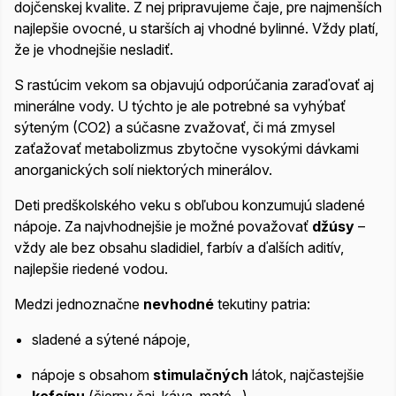
dojčenskej kvalite. Z nej pripravujeme čaje, pre najmenších
najlepšie ovocné, u starších aj vhodné bylinné. Vždy platí,
že je vhodnejšie nesladiť.
S rastúcim vekom sa objavujú odporúčania zaraďovať aj
minerálne vody. U týchto je ale potrebné sa vyhýbať
sýteným (CO2) a súčasne zvažovať, či má zmysel
zaťažovať metabolizmus zbytočne vysokými dávkami
anorganických solí niektorých minerálov.
Deti predškolského veku s obľubou konzumujú sladené
nápoje. Za najvhodnejšie je možné považovať
džúsy
–
vždy ale bez obsahu sladidiel, farbív a ďalších aditív,
najlepšie riedené vodou.
Medzi jednoznačne
nevhodné
tekutiny patria:
sladené a sýtené nápoje,
nápoje s obsahom
stimulačných
látok, najčastejšie