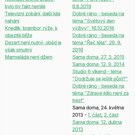
bylo by fakt nemilé
6.8.2019
Televizní zobání, další kila
Dobré ráno - beseda na
nahání
téma "Světový den
Knedlík, brambor, rýže, k
výživy", 16.10.2018
obezitě blíže
Dobré ráno - beseda na
Dezert není nutný, oběd je
téma "Řeč těla", 29. 9.
však smutný
2016
Marmeláda není džem
Sama doma, 27. 3. 2015
Sama doma, 12. 9. 2014
Studio 6 víkend - téma
"Dodržuje se ještě půst?"
Dobré ráno - beseda na
téma "Zdravé jídlo není za
trest"
Sama doma, 24. května
2013 -
1. část
,
2. část
Sama doma, 12. dubna
2013