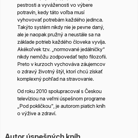
pestrosti a vyváženosti vo výbere
potravín, kedy táto voľba musí
vyhovovať potrebám každého jedinca.
Takýto systém nikdy nie je pevne daný,
ale je naopak pružný a neustále sa na
základe potrieb každého človeka vyvíja.
Akékoľvek tzv. „normované jedálničky“
nikdy nemôžu zodpovedať tejto filozofii.
Preto v kurzoch vychováva záujemcov
o zdravý životný štýl, ktorí chcú získať
komplexný pohľad na stravovanie.
Od roku 2010 spolupracoval s Českou
televíziou na veľmi úspešnom programe
„Pod pokličkou", je autorom piatich
kníh
o výžive
a zdraví.
Autor úspešných kníh