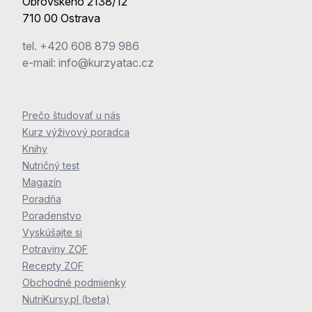
Obrovskeho 2138/12
710 00 Ostrava
tel.
+420 608 879 986
e-mail:
info@kurzyatac.cz
Prečo študovať u nás
Kurz výživový poradca
Knihy
Nutričný test
Magazín
Poradňa
Poradenstvo
Vyskúšajte si
Potraviny ZOF
Recepty ZOF
Obchodné podmienky
NutriKursy.pl (beta)