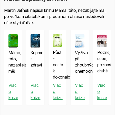
Martin Jelínek napísal knihu Mama, táto, nezabíjajte ma!,
po veľkom čitateľskom i predajnom ohlase nasledovali
ešte štyri ďalšie.
Poznej
Půst
Mámo,
Kupme
Výživa
sebe,
-
táto,
si
při
poznáš
cesta
nezabíjejte
zdraví
zhoubných
druhé
k
mě!
onemocněních
dokonalosti
Viac
Viac
Viac
Viac
Viac
o
o
o
o
o
knize
knize
knize
knize
knize