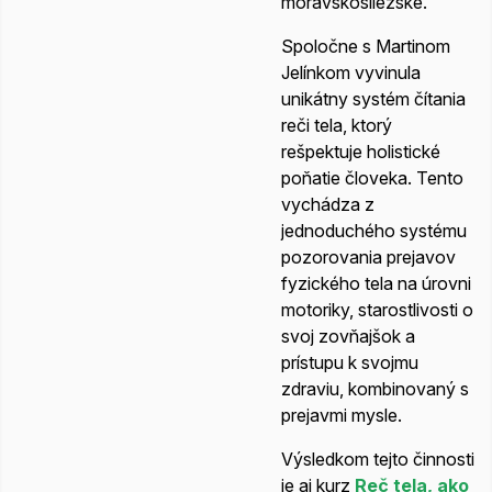
moravskosliezske.
Spoločne s Martinom
Jelínkom vyvinula
unikátny systém čítania
reči tela, ktorý
rešpektuje holistické
poňatie človeka. Tento
vychádza z
jednoduchého systému
pozorovania prejavov
fyzického tela na úrovni
motoriky, starostlivosti o
svoj zovňajšok a
prístupu k svojmu
zdraviu, kombinovaný s
prejavmi mysle.
Výsledkom tejto činnosti
je aj kurz
Reč tela, ako