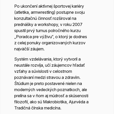
Po ukončení aktívnej športovej kariéry
(atletika, armwrestling) postupne svoju
konzultačnú činnosť rozširoval na
prednášky a workshopy, v roku 2007
spustil prvý turnus polročného kurzu
„Poradca pre výživu“, o ktorý je dodnes
z celej ponuky organizovaných kurzov
najväčší záujem.
Systém vzdelávania, ktorý vytvoril a
neustále rozvíja, učí záujemcov hľadať
vzťahy a súvislosti v celostnom
poznávaní medzi stravou a zdravím.
Štúdium je preto postavené nielen na
moderných vedeckých poznatkoch, ale
prelína sa v ňom aj múdrosť a skúsenosti
filozofií, ako sú Makrobiotika, Ajurvéda a
Tradičná čínska medicína.