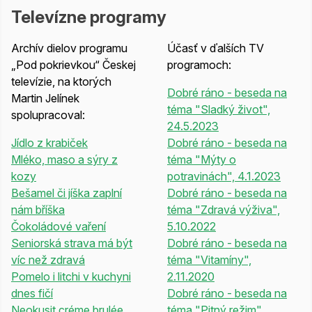
Televízne programy
Archív dielov programu
Účasť v ďalších TV
„Pod pokrievkou“ Českej
programoch:
televízie, na ktorých
Dobré ráno - beseda na
Martin Jelínek
téma "Sladký život",
spolupracoval:
24.5.2023
Jídlo z krabiček
Dobré ráno - beseda na
Mléko, maso a sýry z
téma "Mýty o
kozy
potravinách", 4.1.2023
Bešamel či jíška zaplní
Dobré ráno - beseda na
nám bříška
téma "Zdravá výživa",
Čokoládové vaření
5.10.2022
Seniorská strava má být
Dobré ráno - beseda na
víc než zdravá
téma "Vitamíny",
Pomelo i litchi v kuchyni
2.11.2020
dnes fičí
Dobré ráno - beseda na
Neokusit créme brulée,
téma "Pitný režim",