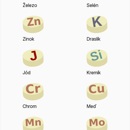
Železo
Selén
Zinok
Draslík
Jód
Kremík
Chrom
Meď