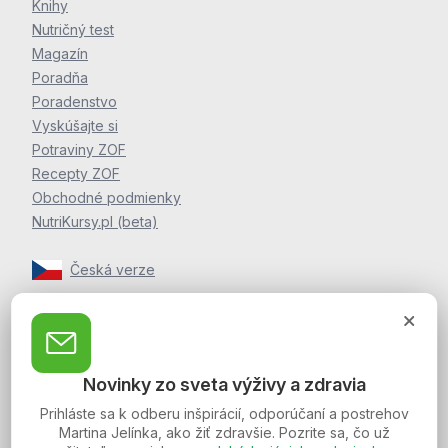
Knihy
Nutričný test
Magazín
Poradňa
Poradenstvo
Vyskúšajte si
Potraviny ZOF
Recepty ZOF
Obchodné podmienky
NutriKursy.pl (beta)
Česká verze
Zpravodaj Martina Jelínka
Zaregistrujte sa k odberu noviniek a postrehov o zdraví
Novinky zo sveta výživy a zdravia
Martina Jelínka.
Prihláste sa k odberu inšpirácií, odporúčaní a postrehov
Martina Jelínka, ako žiť zdravšie. Pozrite sa, čo už