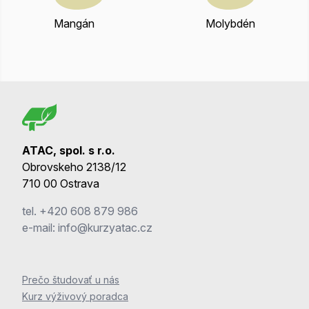
Mangán
Molybdén
ATAC, spol. s r.o.
Obrovskeho 2138/12
710 00 Ostrava
tel.
+420 608 879 986
e-mail:
info@kurzyatac.cz
Prečo študovať u nás
Kurz výživový poradca