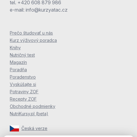
tel.
+420 608 879 986
e-mail:
info@kurzyatac.cz
Prečo študovať u nás
Kurz výživový poradca
Knihy
Nutričný test
Magazín
Poradňa
Poradenstvo
Vyskúšajte si
Potraviny ZOF
Recepty ZOF
Obchodné podmienky
NutriKursy.pl (beta)
Česká verze