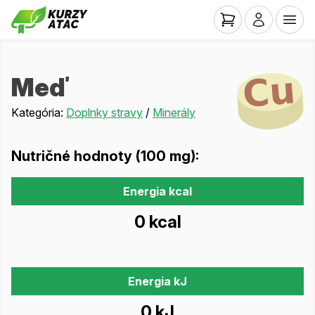
Meď
Kategória:
Doplnky stravy
/
Minerály
Nutričné hodnoty (100 mg):
Energia kcal
0 kcal
Energia kJ
0 kJ