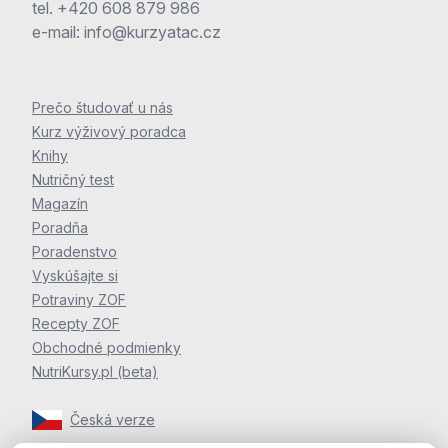
tel.
+420 608 879 986
e-mail:
info@kurzyatac.cz
Prečo študovať u nás
Kurz výživový poradca
Knihy
Nutričný test
Magazín
Poradňa
Poradenstvo
Vyskúšajte si
Potraviny ZOF
Recepty ZOF
Obchodné podmienky
NutriKursy.pl (beta)
Česká verze