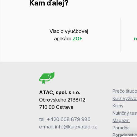
Kam ďalej?
Viac o výučbovej
aplikácii
ZOF
.
n
Prečo študo
ATAC, spol. s r.o.
Kurz výživ
Obrovskeho 2138/12
Knihy
710 00 Ostrava
Nutričný tes
tel.
+420 608 879 986
Magazín
e-mail:
info@kurzyatac.cz
Poradňa
Poradenstv