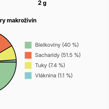
2 g
ry makroživín
Bielkoviny (40 %)
Sacharidy (51.5 %)
Tuky (7.4 %)
Vláknina (1.1 %)