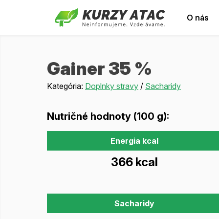
O nás
Gainer 35 %
Kategória:
Doplnky stravy
/
Sacharidy
Nutričné hodnoty (100 g):
Energia kcal
366 kcal
Sacharidy