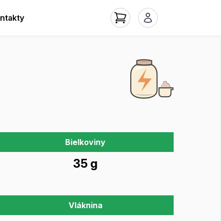
ntakty
Bielkoviny
35 g
Vláknina