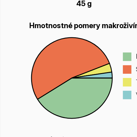
45 g
Hmotnostné pomery makroživí