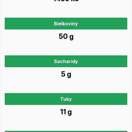
Bielkoviny
50 g
Sacharidy
5 g
Tuky
11 g