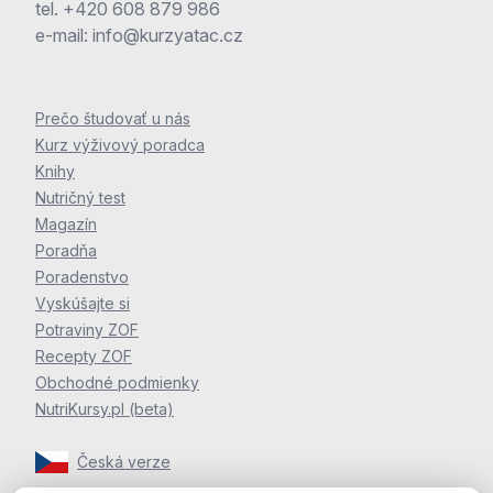
tel.
+420 608 879 986
e-mail:
info@kurzyatac.cz
Prečo študovať u nás
Kurz výživový poradca
Knihy
Nutričný test
Magazín
Poradňa
Poradenstvo
Vyskúšajte si
Potraviny ZOF
Recepty ZOF
Obchodné podmienky
NutriKursy.pl (beta)
Česká verze