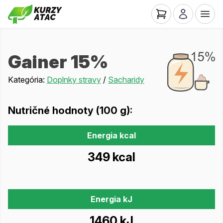
Gainer 15%
Kategória:
Doplnky stravy
/
Sacharidy
Nutričné hodnoty (100 g):
Energia kcal
349 kcal
Energia kJ
1460 kJ