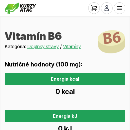
Vitamín B6
Kategória:
Doplnky stravy
/
Vitamíny
Nutričné hodnoty (100 mg):
Energia kcal
0 kcal
Energia kJ
0 kJ