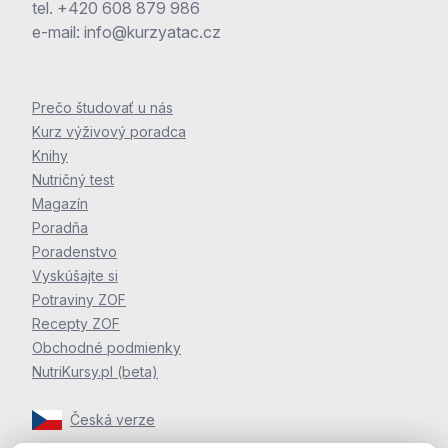
tel.
+420 608 879 986
e-mail:
info@kurzyatac.cz
Prečo študovať u nás
Kurz výživový poradca
Knihy
Nutričný test
Magazín
Poradňa
Poradenstvo
Vyskúšajte si
Potraviny ZOF
Recepty ZOF
Obchodné podmienky
NutriKursy.pl (beta)
Česká verze