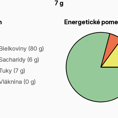
7 g
n
Energetické pome
Bielkoviny (80 g)
Sacharidy (6 g)
Tuky (7 g)
Vláknina (0 g)