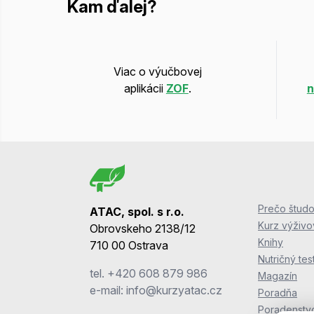
Kam ďalej?
Viac o výučbovej
aplikácii
ZOF
.
n
Prečo študo
ATAC, spol. s r.o.
Kurz výživ
Obrovskeho 2138/12
Knihy
710 00 Ostrava
Nutričný tes
tel.
+420 608 879 986
Magazín
e-mail:
info@kurzyatac.cz
Poradňa
Poradenstv