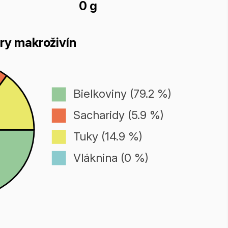
0 g
ry makroživín
Bielkoviny (79.2 %)
Sacharidy (5.9 %)
Tuky (14.9 %)
Vláknina (0 %)