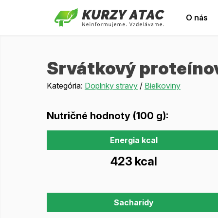
O nás
Srvátkový proteín
Kategória:
Doplnky stravy
/
Bielkoviny
Nutričné hodnoty (100 g):
Energia kcal
423 kcal
Sacharidy