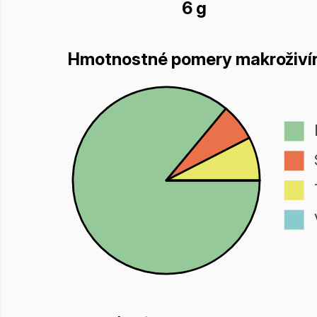
6 g
Hmotnostné pomery makroživí