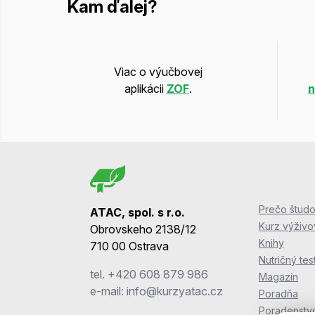
Kam ďalej?
Viac o výučbovej
aplikácii
ZOF
.
n
Prečo študo
ATAC, spol. s r.o.
Kurz výživ
Obrovskeho 2138/12
Knihy
710 00 Ostrava
Nutričný tes
tel.
+420 608 879 986
Magazín
e-mail:
info@kurzyatac.cz
Poradňa
Poradenstv