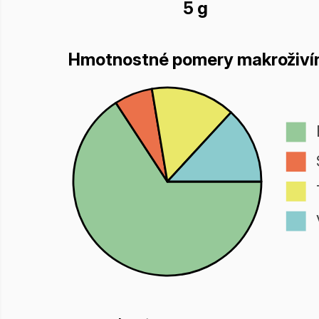
5 g
Hmotnostné pomery makroživí