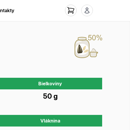
ntakty
Bielkoviny
50 g
Vláknina