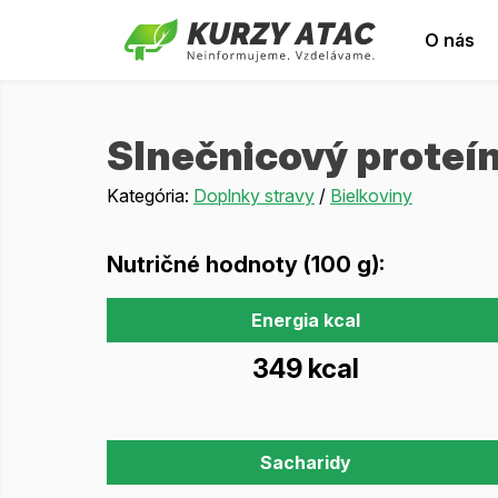
O nás
Slnečnicový proteí
Kategória:
Doplnky stravy
/
Bielkoviny
Nutričné hodnoty (100 g):
Energia kcal
349 kcal
Sacharidy