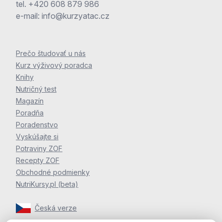
tel.
+420 608 879 986
e-mail:
info@kurzyatac.cz
Prečo študovať u nás
Kurz výživový poradca
Knihy
Nutričný test
Magazín
Poradňa
Poradenstvo
Vyskúšajte si
Potraviny ZOF
Recepty ZOF
Obchodné podmienky
NutriKursy.pl (beta)
Česká verze