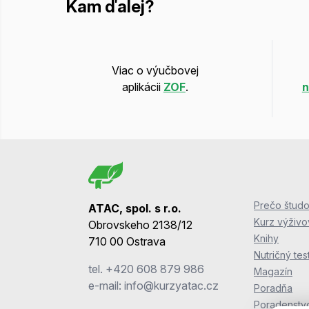
Kam ďalej?
Viac o výučbovej
aplikácii
ZOF
.
n
Prečo študo
ATAC, spol. s r.o.
Kurz výživ
Obrovskeho 2138/12
Knihy
710 00 Ostrava
Nutričný tes
tel.
+420 608 879 986
Magazín
e-mail:
info@kurzyatac.cz
Poradňa
Poradenstv