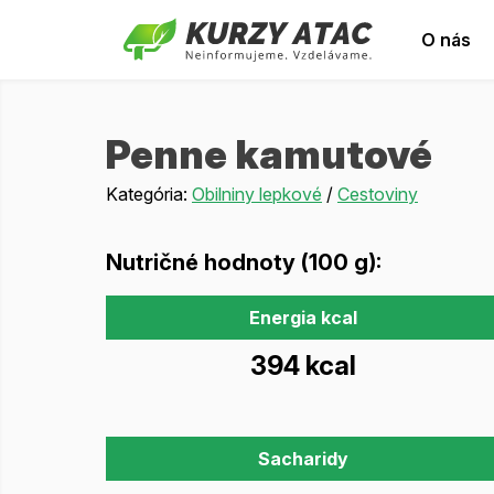
O nás
Penne kamutové
Kategória:
Obilniny lepkové
/
Cestoviny
Nutričné hodnoty (100 g):
Energia kcal
394 kcal
Sacharidy