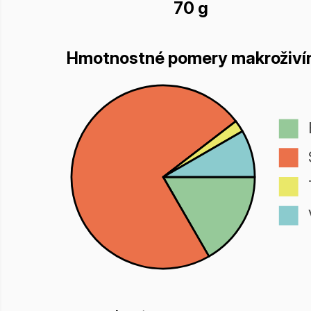
70 g
Hmotnostné pomery makroživí