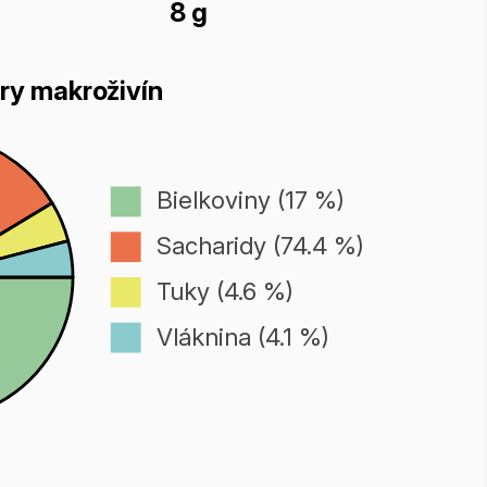
8 g
ry makroživín
Bielkoviny (17 %)
Sacharidy (74.4 %)
Tuky (4.6 %)
Vláknina (4.1 %)