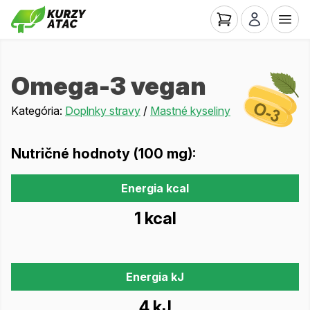
Omega-3 vegan
Kategória:
Doplnky stravy
/
Mastné kyseliny
Nutričné hodnoty (100 mg):
Energia kcal
1 kcal
Energia kJ
4 kJ