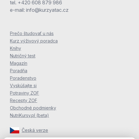
tel.
+420 608 879 986
e-mail:
info@kurzyatac.cz
Prečo študovať u nás
Kurz výživový poradca
Knihy
Nutričný test
Magazín
Poradňa
Poradenstvo
Vyskúšajte si
Potraviny ZOF
Recepty ZOF
Obchodné podmienky
NutriKursy.pl (beta)
Česká verze