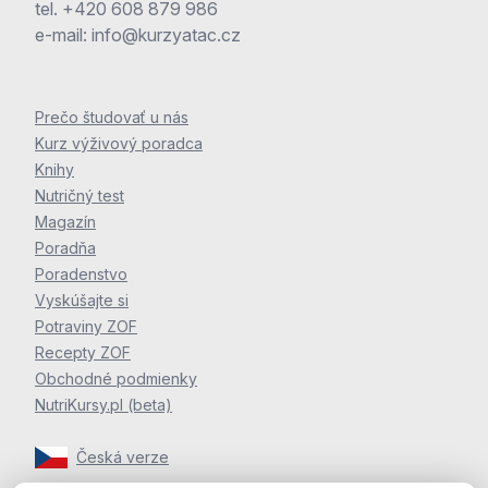
tel.
+420 608 879 986
e-mail:
info@kurzyatac.cz
Prečo študovať u nás
Kurz výživový poradca
Knihy
Nutričný test
Magazín
Poradňa
Poradenstvo
Vyskúšajte si
Potraviny ZOF
Recepty ZOF
Obchodné podmienky
NutriKursy.pl (beta)
Česká verze