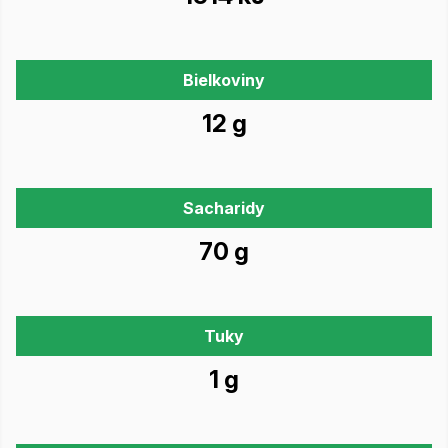
Bielkoviny
12 g
Sacharidy
70 g
Tuky
1 g