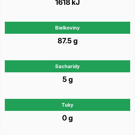
1618 kJ
Bielkoviny
87.5 g
Sacharidy
5 g
Tuky
0 g