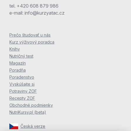
tel.
+420 608 879 986
e-mail:
info@kurzyatac.cz
Prečo študovať u nás
Kurz výživový poradca
Knihy
Nutričný test
Magazín
Poradňa
Poradenstvo
Vyskúšajte si
Potraviny ZOF
Recepty ZOF
Obchodné podmienky
NutriKursy.pl (beta)
Česká verze