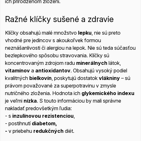
ich prirodzenom zložení.
Ražné klíčky sušené a zdravie
Klíčky obsahujú malé množstvo
lepku
, nie sú preto
vhodné pre jedincov s akoukoľvek formou
neznášanlivosti či alergiou na lepok. Nie sú teda súčasťou
bezlepkového spôsobu stravovania. Klíčky sú
koncentrovaným zdrojom radu
minerálnych
látok,
vitamínov
a
antioxidantov
. Obsahujú vysoký podiel
kvalitných
bielkovín
, poskytujú dostatok
vlákniny
– sú
právom považované za superpotravinu v zmysle
nutričného zloženia. Hodnota ich
glykemického indexu
je veľmi
nízka
. S touto informáciou by mali správne
nakladať predovšetkým ľudia:
- s
inzulínovou rezistenciou
,
- postihnutí
diabetom,
​-
v priebehu
redukčných
diét.