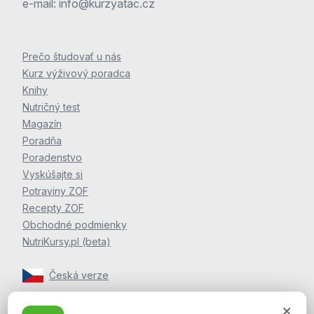
e-mail:
info@kurzyatac.cz
Prečo študovať u nás
Kurz výživový poradca
Knihy
Nutričný test
Magazín
Poradňa
Poradenstvo
Vyskúšajte si
Potraviny ZOF
Recepty ZOF
Obchodné podmienky
NutriKursy.pl (beta)
Česká verze