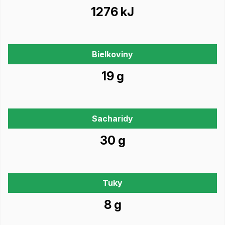
1276 kJ
Bielkoviny
19 g
Sacharidy
30 g
Tuky
8 g