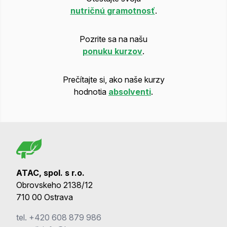
nutričnú gramotnosť
.
Pozrite sa na našu
ponuku kurzov
.
Prečítajte si, ako naše kurzy
hodnotia
absolventi
.
ATAC, spol. s r.o.
Obrovskeho 2138/12
710 00 Ostrava
tel.
+420 608 879 986