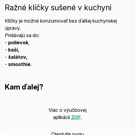
Ražné klíčky sušené v kuchyni
Klíčky je možné konzumovať bez ďalšej kuchynskej
úpravy.
Pridávajú sa do:
-
polievok
,
-
kaší,
-
šalátov,
-
smoothie
.
Kam ďalej?
Viac o výučbovej
aplikácii
ZOF
.
Otestujte svoju