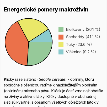
Energetické pomery makroživín
Bielkoviny (26.1 %)
Sacharidy (41.1 %)
Tuky (23.6 %)
Vláknina (9.2 %)
Klíčky raže siateho (
Secale cereale
) - obilniny, ktorú
spoločne s pšenicou radíme k najdôležitejším plodinám
(obilninám) mierneho pásu. Klíček je časť zrna najbohatšia
na živiny a aktívne látky. Klíčky dostupné v obchodnej
sieti sú kvalitné, s obsahom všetkých dôležitých látok v