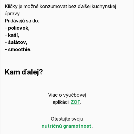
Klíčky je možné konzumovať bez ďalšej kuchynskej
úpravy.
Pridávajú sa do:
-
polievok
,
-
kaší,
-
šalátov,
-
smoothie
.
Kam ďalej?
Viac o výučbovej
aplikácii
ZOF
.
Otestujte svoju
nutričnú gramotnosť
.