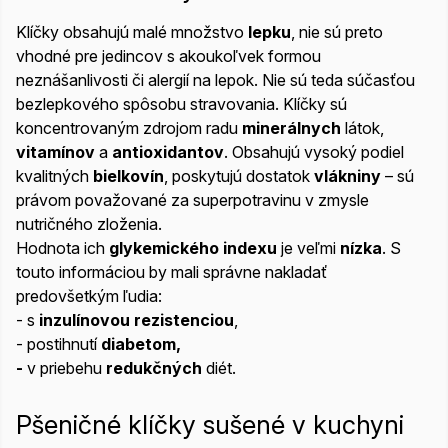
Klíčky obsahujú malé množstvo
lepku
, nie sú preto
vhodné pre jedincov s akoukoľvek formou
neznášanlivosti či alergií na lepok. Nie sú teda súčasťou
bezlepkového spôsobu stravovania. Klíčky sú
koncentrovaným zdrojom radu
minerálnych
látok,
vitamínov
a
antioxidantov
. Obsahujú vysoký podiel
kvalitných
bielkovín
, poskytujú dostatok
vlákniny
– sú
právom považované za superpotravinu v zmysle
nutričného zloženia.
Hodnota ich
glykemického indexu
je veľmi
nízka
. S
touto informáciou by mali správne nakladať
predovšetkým ľudia:
- s
inzulínovou rezistenciou
,
- postihnutí
diabetom,
​-
v priebehu
redukčných
diét.
Pšeničné klíčky sušené v kuchyni