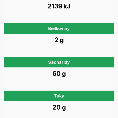
2139 kJ
Bielkoviny
2 g
Sacharidy
60 g
Tuky
20 g