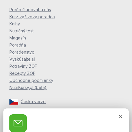
Prečo študovať u nás
Kurz výživový poradca
Knihy
Nutričný test
Magazín
Poradňa
Poradenstvo
Vyskúšajte si
Potraviny ZOF
Recepty ZOF
Obchodné podmienky
NutriKursy.pl (beta)
Česká verze
Zpravodaj Martina Jelínka