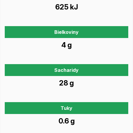
625 kJ
Bielkoviny
4 g
Sacharidy
28 g
Tuky
0.6 g