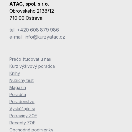
ATAC, spol. s r.o.
Obrovskeho 2138/12
710 00 Ostrava
tel.
+420 608 879 986
e-mail:
info@kurzyatac.cz
Prečo študovať u nás
Kurz výživový poradca
Knihy
Nutričný test
Magazín
Poradňa
Poradenstvo
Vyskúšajte si
Potraviny ZOF
Recepty ZOF
Obchodné podmienky