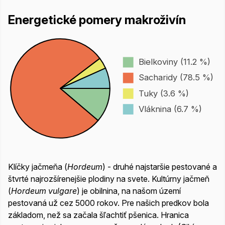
Energetické pomery makroživín
Bielkoviny (11.2 %)
Sacharidy (78.5 %)
Tuky (3.6 %)
Vláknina (6.7 %)
Klíčky jačmeňa (
Hordeum
) - druhé najstaršie pestované a
štvrté najrozšírenejšie plodiny na svete. Kultúrny jačmeň
(
Hordeum vulgare
) je obilnina, na našom území
pestovaná už cez 5000 rokov. Pre našich predkov bola
základom, než sa začala šľachtiť pšenica. Hranica