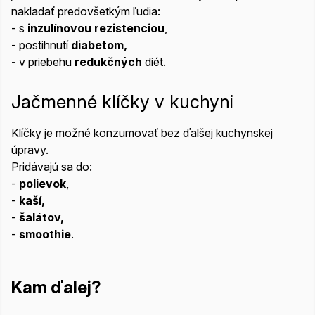
nakladať predovšetkým ľudia:
- s
inzulínovou rezistenciou
,
- postihnutí
diabetom,
​-
v priebehu
redukčných
diét.
Jačmenné klíčky v kuchyni
Klíčky je možné konzumovať bez ďalšej kuchynskej
úpravy.
Pridávajú sa do:
-
polievok
,
-
kaší,
-
šalátov,
-
smoothie
.
Kam ďalej?