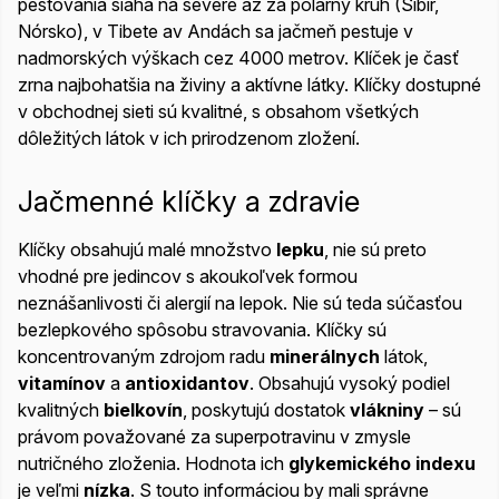
pestovania siaha na severe až za polárny kruh (Sibír,
Nórsko), v Tibete av Andách sa jačmeň pestuje v
nadmorských výškach cez 4000 metrov. Klíček je časť
zrna najbohatšia na živiny a aktívne látky. Klíčky dostupné
v obchodnej sieti sú kvalitné, s obsahom všetkých
dôležitých látok v ich prirodzenom zložení.
Jačmenné klíčky a zdravie
Klíčky obsahujú malé množstvo
lepku
, nie sú preto
vhodné pre jedincov s akoukoľvek formou
neznášanlivosti či alergií na lepok. Nie sú teda súčasťou
bezlepkového spôsobu stravovania. Klíčky sú
koncentrovaným zdrojom radu
minerálnych
látok,
vitamínov
a
antioxidantov
. Obsahujú vysoký podiel
kvalitných
bielkovín
, poskytujú dostatok
vlákniny
– sú
právom považované za superpotravinu v zmysle
nutričného zloženia. Hodnota ich
glykemického indexu
je veľmi
nízka
. S touto informáciou by mali správne