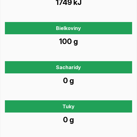
1749 kJ
Bielkoviny
100 g
Sacharidy
0 g
Tuky
0 g