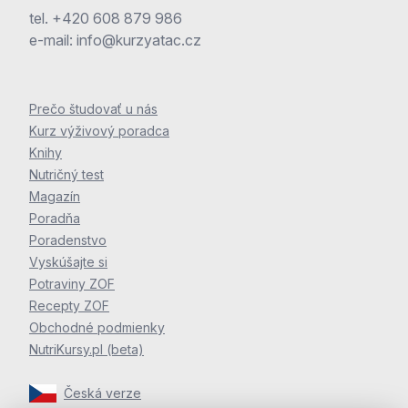
tel.
+420 608 879 986
e-mail:
info@kurzyatac.cz
Prečo študovať u nás
Kurz výživový poradca
Knihy
Nutričný test
Magazín
Poradňa
Poradenstvo
Vyskúšajte si
Potraviny ZOF
Recepty ZOF
Obchodné podmienky
NutriKursy.pl (beta)
Česká verze