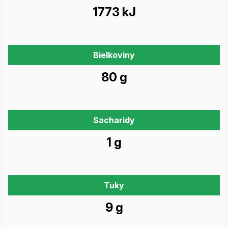
1773 kJ
Bielkoviny
80 g
Sacharidy
1 g
Tuky
9 g