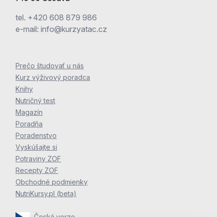
tel.
+420 608 879 986
e-mail:
info@kurzyatac.cz
Prečo študovať u nás
Kurz výživový poradca
Knihy
Nutričný test
Magazín
Poradňa
Poradenstvo
Vyskúšajte si
Potraviny ZOF
Recepty ZOF
Obchodné podmienky
NutriKursy.pl (beta)
Česká verze