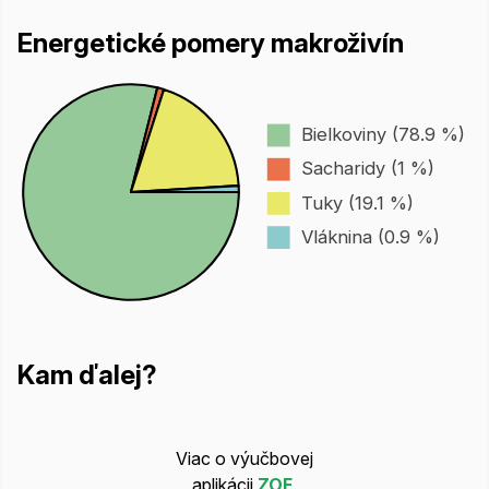
Energetické pomery makroživín
Bielkoviny (78.9 %)
Sacharidy (1 %)
Tuky (19.1 %)
Vláknina (0.9 %)
Kam ďalej?
Viac o výučbovej
aplikácii
ZOF
.